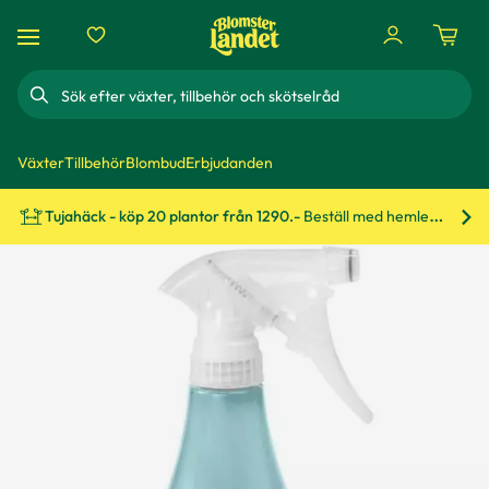
Sök
Växter
Tillbehör
Blombud
Erbjudanden
Tujahäck - köp 20 plantor från 1290.-
Beställ med hemleverans!
Bes