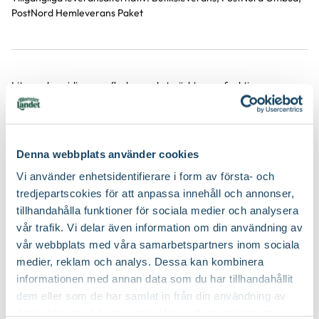
PostNord Hemleverans Paket
Liten och smidig sprayflaska med utmärkt sprayfunktion.
Produktinformation
Turkos
Denna webbplats använder cookies
Produktspecifikation
Vi använder enhetsidentifierare i form av första- och
tredjepartscokies för att anpassa innehåll och annonser,
Material
PE-HD (Polyethylen High Density)
tillhandahålla funktioner för sociala medier och analysera
Du kanske också gillar
vår trafik. Vi delar även information om din användning av
Volym
0,5 liter
vår webbplats med våra samarbetspartners inom sociala
Nyhet
medier, reklam och analys. Dessa kan kombinera
Färg
Blå
informationen med annan data som du har tillhandahållit
dem eller som de har samlat in från din användning av
Varumärke
Orthex
deras tjänster. Läs mer om olika cookies genom att