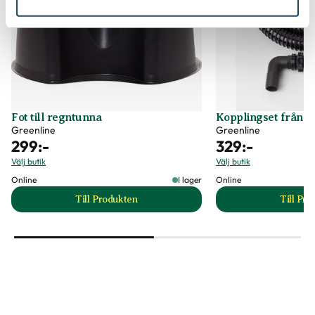
Fot till regntunna
Kopplingset från tu
Greenline
Greenline
299
:-
329
:-
Välj butik
Välj butik
Online
I lager
Online
Till Produkten
Till Pr
till Fot till regntunna produktsida
t