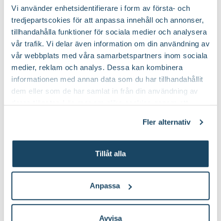
Förpackningsantal
1 st i förpackningen
Vi använder enhetsidentifierare i form av första- och
tredjepartscokies för att anpassa innehåll och annonser,
Varumärke
Greenline
tillhandahålla funktioner för sociala medier och analysera
vår trafik. Vi delar även information om din användning av
Bästa tipsen för att samla regnvatten
Art nr
343922
vår webbplats med våra samarbetspartners inom sociala
medier, reklam och analys. Dessa kan kombinera
Regnvatten är en naturlig, fantastisk resurs. Det håller hög
informationen med annan data som du har tillhandahållit
kvalitet och är en stor tillgång för kretsloppet i din odling. Läs
om olika sätt att samla in denna klimatsmarta gratisgåva.
dem eller som de har samlat in från din användning av
deras tjänster. Läs mer om olika cookies genom att
klicka på länken 'Fler alternativ'."
Fler alternativ
Du kanske också gillar
Tillåt alla
Anpassa
Avvisa