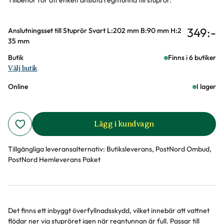
Tillbehör för att enkelt ansluta regntunna till stuprör.
349
:-
Varianter
Anslutningsset till Stuprör Svart L:202 mm B:90 mm H:2
35 mm
Butik
Finns i 6 butiker
Välj butik
Online
I lager
Lägg i kundvagn
Tillgängliga leveransalternativ:
Butiksleverans, PostNord Ombud,
PostNord Hemleverans Paket
Det finns ett inbyggt överfyllnadsskydd, vilket innebär att vattnet
Produktinformation
flödar ner via stupröret igen när regntunnan är full. Passar till