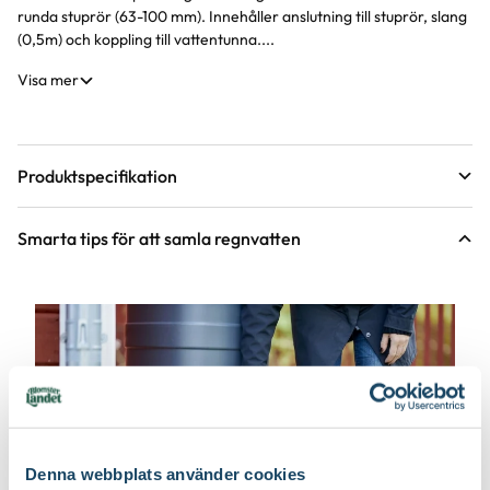
runda stuprör (63-100 mm). Innehåller anslutning till stuprör, slang
(0,5m) och koppling till vattentunna....
Visa mer
Produktspecifikation
Material
Plast
Smarta tips för att samla regnvatten
Höjd
235 mm
Längd
202 mm
Bredd
90 mm
Färg
Svart
Denna webbplats använder cookies