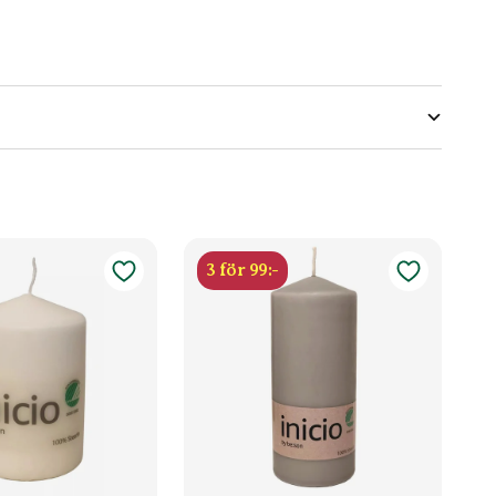
3 för 99:-