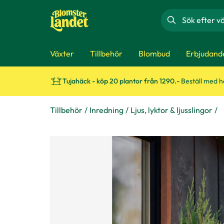
Sök
Växter
Tillbehör
Blombud
Erbjudand
Tujahäck - köp 20 plantor från 1290.-
Beställ med 
Tillbehör
Inredning
Ljus, lyktor & ljusslingor