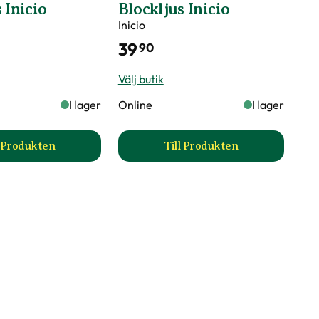
 Inicio
Blockljus Inicio
Inicio
39
90
Välj butik
I lager
Online
I lager
l Produkten
Till Produkten
till Blockljus Inicio produktsida
till Blockljus Inicio pro