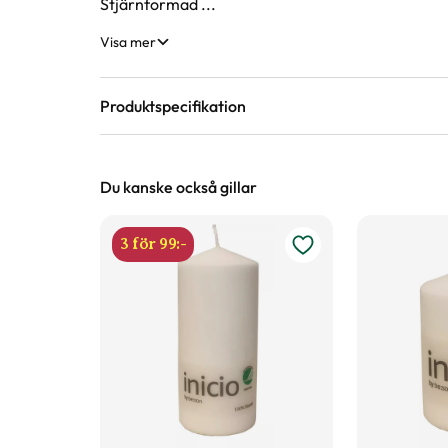
Stjärnformad ...
Visa mer
Produktspecifikation
Material
Metall
Du kanske också gillar
Höjd
80 cm
3 för 99:-
Längd
2,5 cm
Bredd
25 cm
Färg
Svart