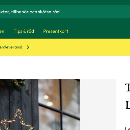
en
Tips & råd
Presentkort
hemleverans!
Ly