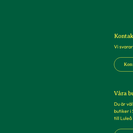
Kontak
Vi svarar
Kon
Våra b
Du är vä
butiker i
till Luleå