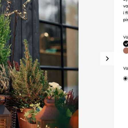
va
i 
pi
Vä
Fä
Väl
Va