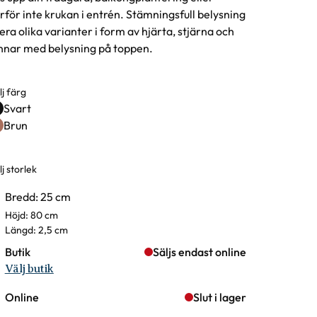
rför inte krukan i entrén. Stämningsfull belysning
flera olika varianter i form av hjärta, stjärna och
nnar med belysning på toppen.
lj färg
rgval
Svart
Brun
j storlek
rianter
Bredd: 25 cm
Höjd: 80 cm
Längd: 2,5 cm
Butik
Säljs endast online
Välj butik
Online
Slut i lager