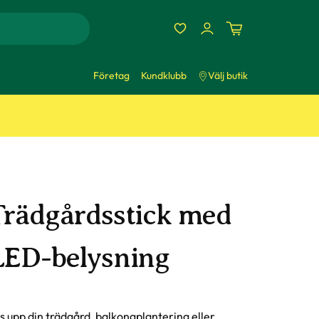
Företag
Kundklubb
Välj butik
Trädgårdsstick med
LED-belysning
s upp din trädgård, balkongplantering eller