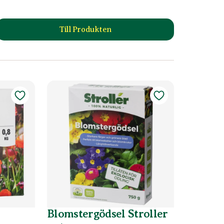
Till Produkten
till Trädgårdsgödsel produktsida
Blomstergödsel Stroller