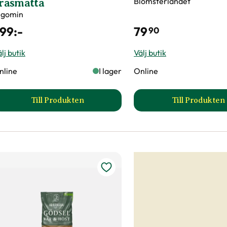
Blomsterlandet
räsmatta
lgomin
99
:-
79
90
lj butik
Välj butik
nline
I lager
Online
Till Produkten
Till Produkten
till Algomin Frodigare gräsmatta produktsida
till Ben