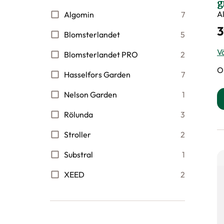
g
A
Algomin
7
3
Blomsterlandet
5
Vä
Blomsterlandet PRO
2
O
Hasselfors Garden
7
Nelson Garden
1
Rölunda
3
Stroller
2
Substral
1
XEED
2