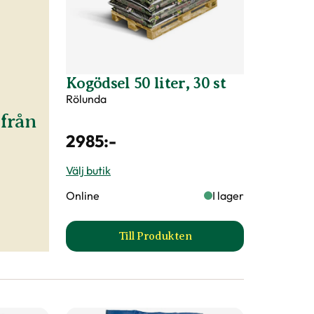
Kogödsel 50 liter, 30 st
Rölunda
från
2985
:-
Välj butik
Online
I lager
Till Produkten
ida
till Kogödsel 50 liter, 30 st prod