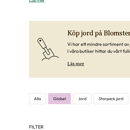
Läs mer
Köp jord på Blomste
Vi har ett mindre sortiment av j
I våra butiker hittar du vårt fu
Läs mer
Alla
Gödsel
Jord
Storpack jord
FILTER