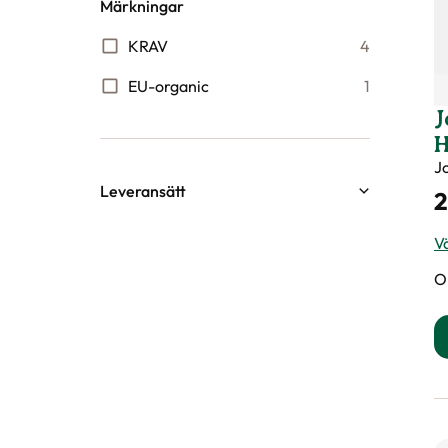
Märkningar
KRAV
4
EU-organic
1
J
H
J
Leveransätt
2
Butiksleverans
30
Vä
PostNord Ombud
21
O
PostNord Hemleverans
8
Pall
PostNord Hemleverans
21
Paket
DSV Hemleverans Pall
3