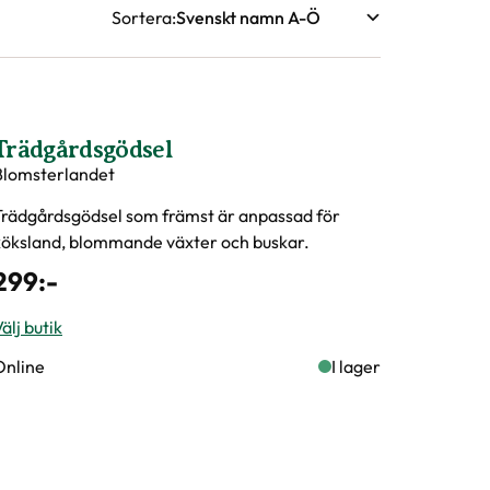
Sortera
Trädgårdsgödsel
Blomsterlandet
Trädgårdsgödsel som främst är anpassad för
köksland, blommande växter och buskar.
299
:-
älj butik
Online
I lager