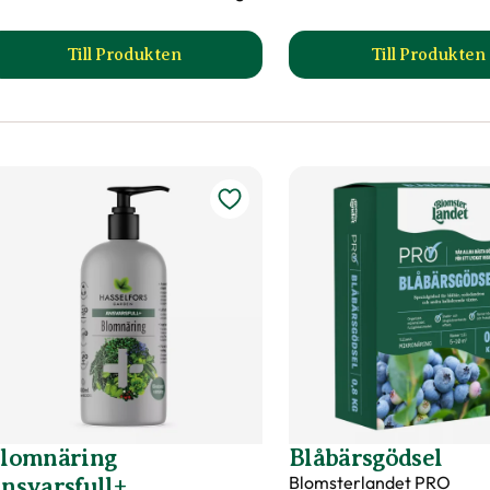
Till Produkten
Till Produkten
till Långtidsgödsel produktsida
till Tr
lomnäring
Blåbärsgödsel
Blomsterlandet PRO
nsvarsfull+