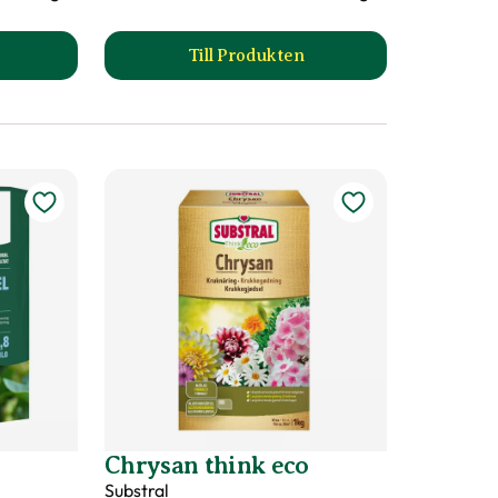
Till Produkten
ädgårdsgödsel produktsida
till Trädgårdsgödsel Stroller B
Chrysan think eco
Substral