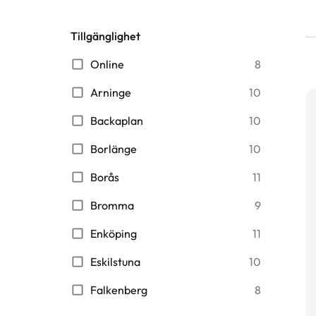
Tillgänglighet
Online
8
Arninge
10
Backaplan
10
Borlänge
10
Borås
11
Bromma
9
Enköping
11
Eskilstuna
10
Falkenberg
8