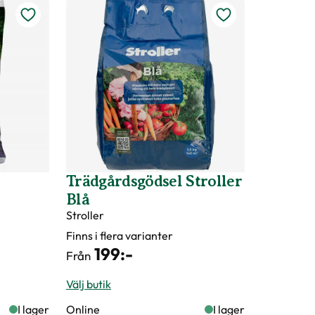
Trädgårdsgödsel Stroller
Blå
Stroller
Finns i flera varianter
199
:-
Från
Välj butik
I lager
Online
I lager