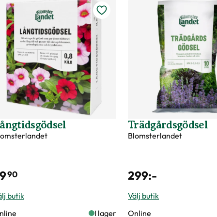
ångtidsgödsel
Trädgårdsgödsel
lomsterlandet
Blomsterlandet
9
299
:-
90
lj butik
Välj butik
nline
I lager
Online