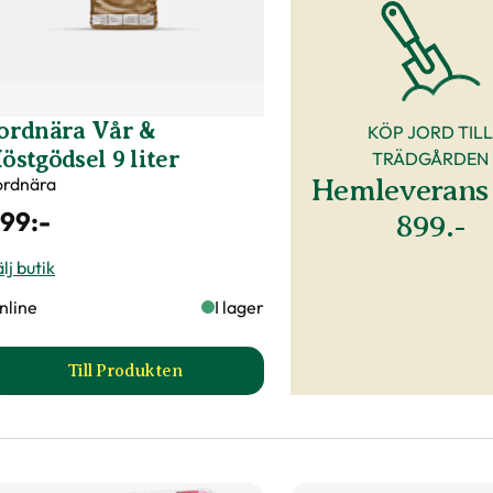
ordnära Vår &
KÖP JORD TILL
östgödsel 9 liter
TRÄDGÅRDEN
Hemleverans 
ordnära
99
:-
899.-
lj butik
nline
I lager
Till Produkten
till Jordnära Vår & Höstgödsel 9 liter produkts