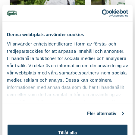
grönt och friskt bladverk.
Art nr
276130
Denna webbplats använder cookies
Vi använder enhetsidentifierare i form av första- och
tredjepartscokies för att anpassa innehåll och annonser,
tillhandahålla funktioner för sociala medier och analysera
vår trafik. Vi delar även information om din användning av
vår webbplats med våra samarbetspartners inom sociala
medier, reklam och analys. Dessa kan kombinera
informationen med annan data som du har tillhandahållit
Torvfri & torv
Vilken jord passar bäst
dem eller som de har samlat in från din användning av
planteringsjor
till vad?
deras tjänster. Läs mer om olika cookies genom att
Blomsterlande
klicka på länken 'Fler alternativ'."
Fler alternativ
Rätt jord ger växterna de bästa
En torvfri planteringsj
förutsättningar att kunna tillväxa och
helt ersatts med andra a
Tillåt alla
må bra. Läs mer om våra olika jordar
på Blomsterlandet är en