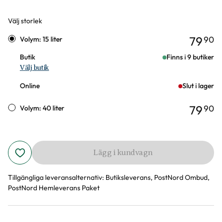
Välj storlek
Varianter
79
90
Volym: 15 liter
Butik
Finns i 9 butiker
Välj butik
Online
Slut i lager
79
90
Volym: 40 liter
Lägg i kundvagn
Tillgängliga leveransalternativ:
Butiksleverans, PostNord Ombud,
PostNord Hemleverans Paket