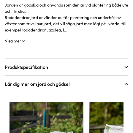
Jorden är gödslad och används som den är vid plantering både ute
Produktinformation
och i kruka.
Rododendronjord använder du för plantering och underhåll av
växter som trivs i sur jord, det vill säga jord med lågt pH-värde, till
exempel rododendron, azalea, l...
Visa mer
Produktspecifikation
Volym
15 liter
Lär dig mer om jord och gödsel
Varumärke
Hasselfors Garden
Innehållsförteckning
Jorden är mycket porös, fukthållande och
myllig och har ett lågt pH-värde. Gödslingen
är specialanpassad för surjordsväxter och
innehåller extra mikronäring som ger ett