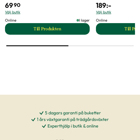
69
189
:-
90
Välj butik
Välj butik
Online
I lager
Online
Till Produkten
Till Pr
till Barkmull produktsida
t
5 dagars garanti på buketter
1 års växtgaranti på trädgårdsväxter
Experthjälp i butik & online