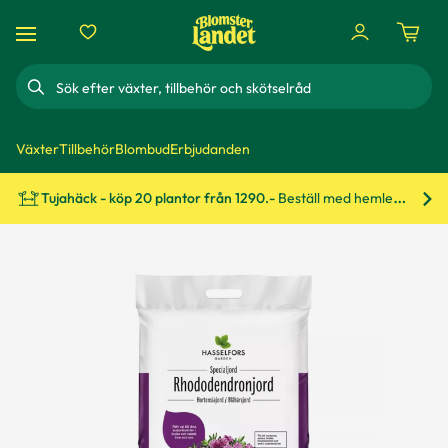
Sök
Växter
Tillbehör
Blombud
Erbjudanden
Tujahäck - köp 20 plantor från 1290.-
Beställ med hemleverans!
Bes