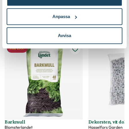
samt vilken jord som passar till vad och
framtiden. Här kan du 
lämpar sig för olika växter.
nya torvfria och den t
jorden, som passar bra t
Anpassa
perenner, buskar och t
Du kanske också gillar
Avvisa
5 för 299:-
Barkmull
Dekorsten, vit dolo
Blomsterlandet
Hasselfors Garden