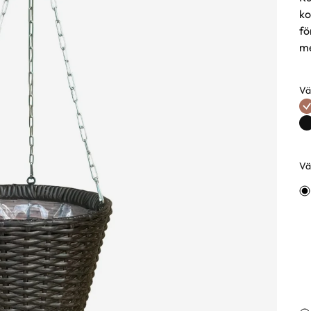
ko
fö
me
Vä
Fä
Väl
Va