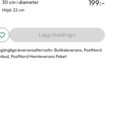
199
:-
30 cm i diameter
Höjd: 22 cm
Lägg i kundvagn
llgängliga leveransalternativ:
Butiksleverans, PostNord
bud, PostNord Hemleverans Paket