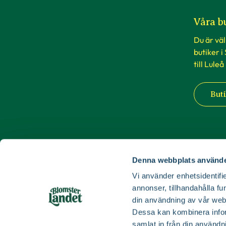
Våra b
Du är vä
butiker i
till Luleå
Buti
Denna webbplats använde
Vi använder enhetsidentifie
annonser, tillhandahålla fu
din användning av vår web
Dessa kan kombinera infor
samlat in från din användn