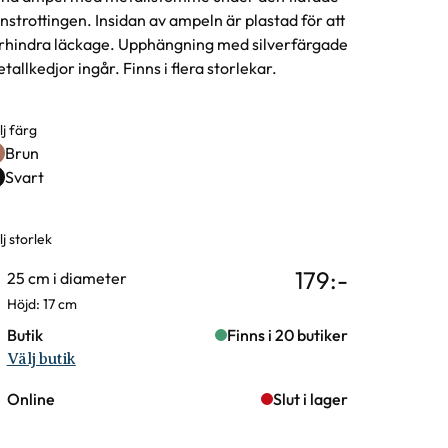
nstrottingen. Insidan av ampeln är plastad för att
rhindra läckage. Upphängning med silverfärgade
tallkedjor ingår. Finns i flera storlekar.
lj färg
rgval
Brun
Svart
j storlek
rianter
179
:-
25 cm i diameter
Höjd: 17 cm
Butik
Finns i 20 butiker
Välj butik
Online
Slut i lager