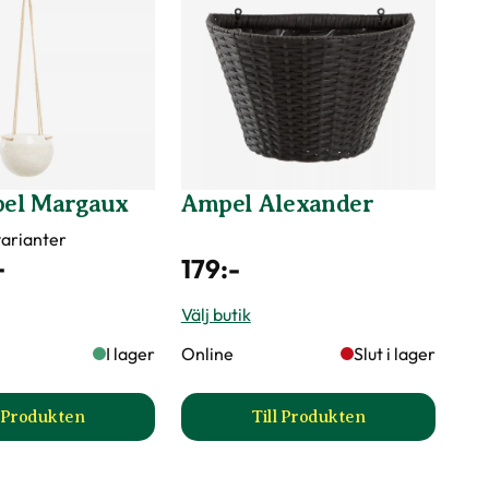
el Margaux
Ampel Alexander
 varianter
-
179
:-
Välj butik
I lager
Online
Slut i lager
l Produkten
Till Produkten
till Hängampel Margaux produktsida
till Ampel Alexander p