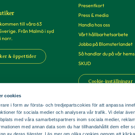
Presentkort
utiker
Press & media
lkommen till våra 63
Handla hos oss
 Sverige. Från Malmö i syd
Vårt hållbarhetsarbete
 i norr.
Jobba på Blomsterlandet
Så handlar du på vår hems
ker & öppettider
SKUD
Cookie-inställningar
r cookies
rare i form av första- och tredjepartscokies för att anpassa inne
nktioner för sociala medier och analysera vår trafik. Vi delar äv
bplats med våra samarbetspartners inom sociala medier, reklam
mationen med annan data som du har tillhandahållit dem eller s
© Copyright Blomsterlandet 2025
ing av deras tjänster. Läs mer om olika cookies genom att klicka