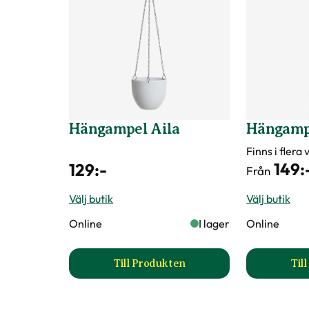
Färg
Brun
Diameter toppen
25 cm
Diameter
25 cm
Hängampel Aila
Hängamp
Art nr
109695
Finns i flera
149
:
129
:-
Från
Välj butik
Välj butik
Online
I lager
Online
Till Produkten
Til
till Hängampel Aila produktsida