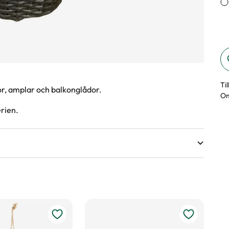
Ti
kor, amplar och balkonglådor.
Om
rien.