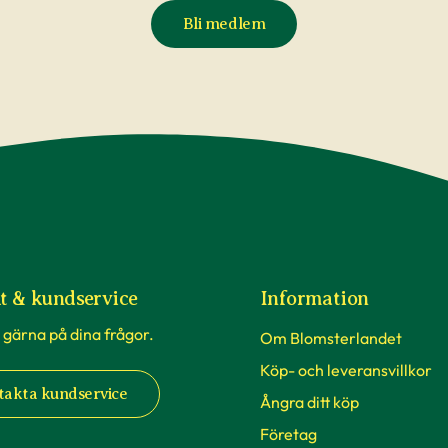
Bli medlem
t & kundservice
Information
 gärna på dina frågor.
Om Blomsterlandet
Köp- och leveransvillkor
takta kundservice
Ångra ditt köp
Företag