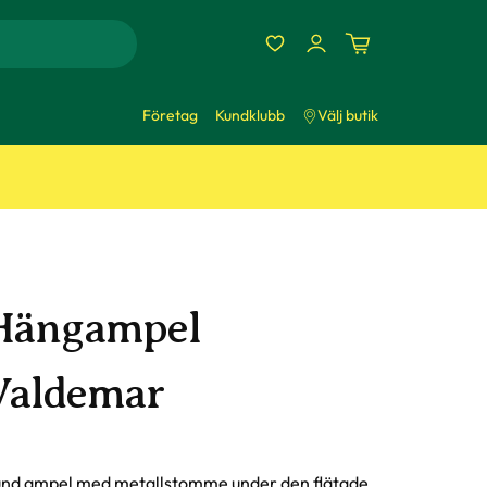
Företag
Kundklubb
Välj butik
Hängampel
Valdemar
nd ampel med metallstomme under den flätade