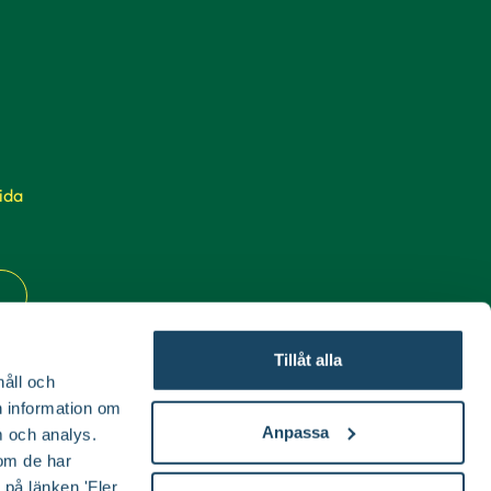
ida
Tillåt alla
håll och
en information om
Anpassa
 och analys.
om de har
 på länken 'Fler