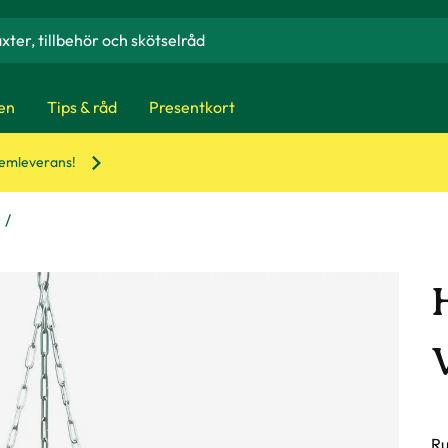
en
Tips & råd
Presentkort
hemleverans!
r
Ru