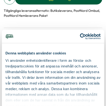
Tillgängliga leveransalternativ:
Butiksleverans, PostNord Ombud,
PostNord Hemleverans Paket
Flätad korgkruka i konstrotting med plastad insida. Finns i flera
Produktinformation
storlekar.
Denna webbplats använder cookies
Produktspecifikation
Vi använder enhetsidentifierare i form av första- och
tredjepartscokies för att anpassa innehåll och annonser,
tillhandahålla funktioner för sociala medier och analysera
Material
Konstmaterial
vår trafik. Vi delar även information om din användning av
Du kanske också gillar
vår webbplats med våra samarbetspartners inom sociala
Höjd
15,5 cm
medier, reklam och analys. Dessa kan kombinera
Nyhet
informationen med annan data som du har tillhandahållit
Färg
Grå
dem eller som de har samlat in från din användning av
deras tjänster. Läs mer om olika cookies genom att