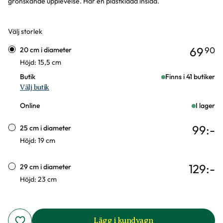
grönskande upplevelse. Har en plastklädd insida.
Välj storlek
Varianter
69
90
20 cm i diameter
Höjd: 15,5 cm
Butik
Finns i 41 butiker
Välj butik
Online
I lager
99
:-
25 cm i diameter
Höjd: 19 cm
129
:-
29 cm i diameter
Höjd: 23 cm
Lägg i kundvagn