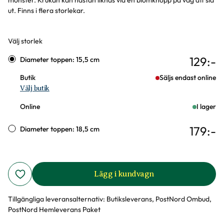
mönster. Krukan kan nästan liknas vid en blomknopp på väg att slå
ut. Finns i flera storlekar.
Välj storlek
Varianter
129
:-
Diameter toppen: 15,5 cm
Butik
Säljs endast online
Välj butik
Online
I lager
179
:-
Diameter toppen: 18,5 cm
Lägg i kundvagn
Tillgängliga leveransalternativ:
Butiksleverans, PostNord Ombud,
PostNord Hemleverans Paket