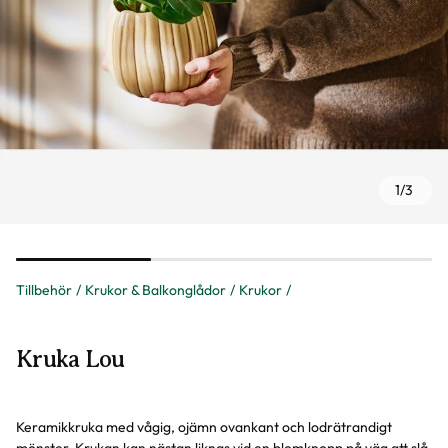
1
/
3
Tillbehör
Krukor & Balkonglådor
Krukor
Kruka Lou
Keramikkruka med vågig, ojämn ovankant och lodrätrandigt