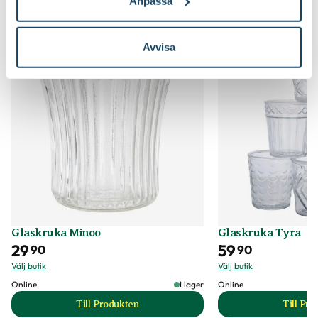
Anpassa
Du kanske också gillar
Avvisa
Glaskruka Minoo
Glaskruka Tyra
29
59
90
90
Välj butik
Välj butik
Online
I lager
Online
Till Produkten
Till Pr
till Glaskruka Minoo produktsida
t