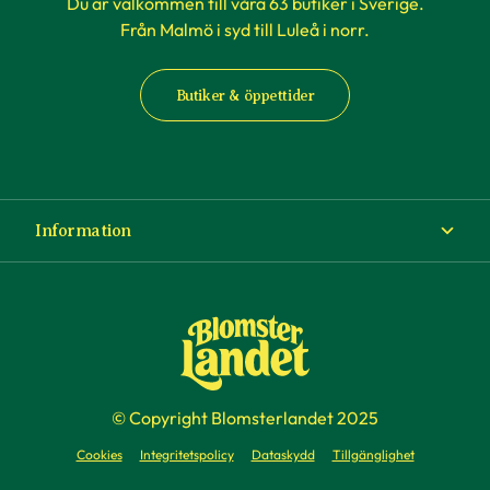
Du är välkommen till våra 63 butiker i Sverige.
Från Malmö i syd till Luleå i norr.
Butiker & öppettider
Information
Om Blomsterlandet
Köp- och leveransvillkor
Ångra ditt köp
© Copyright Blomsterlandet 2025
Företag
Cookies
Integritetspolicy
Dataskydd
Tillgänglighet