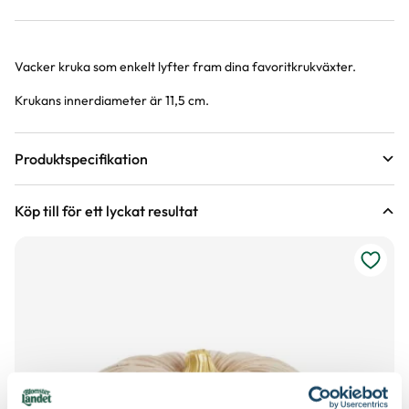
Vacker kruka som enkelt lyfter fram dina favoritkrukväxter.
Produktinformation
Krukans innerdiameter är 11,5 cm.
Produktspecifikation
Material
Keramik
Köp till för ett lyckat resultat
Höjd
13,5 cm
Färg
Beige
Diameter toppen
15,5 cm
Art nr
337612