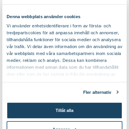
Denna webbplats använder cookies
Vi använder enhetsidentifierare i form av första- och
tredjepartscokies för att anpassa innehåll och annonser,
tillhandahålla funktioner för sociala medier och analysera
vår trafik. Vi delar även information om din användning av
vår webbplats med våra samarbetspartners inom sociala
medier, reklam och analys. Dessa kan kombinera
informationen med annan data som du har tillhandahållit
Pumpa dekoration
69
dem eller som de har samlat in från din användning av
90
deras tjänster. Läs mer om olika cookies genom att
Välj butik
klicka på länken 'Fler alternativ'."
Online
Slut i lager
Fler alternativ
Till Produkten
till Pumpa dekoration produktsida
Tillåt alla