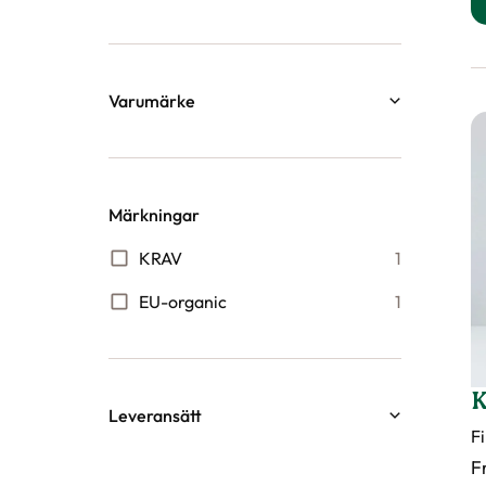
8
40
Varumärke
Evergro
1
Märkningar
KRAV
1
EU-organic
1
K
Leveransätt
Fi
Butiksleverans
232
F