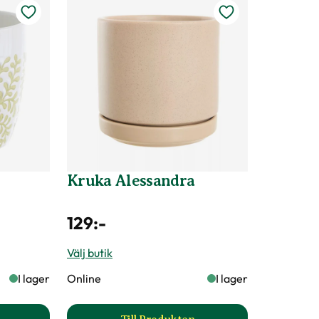
Kruka Alessandra
129
:-
Välj butik
I lager
Online
I lager