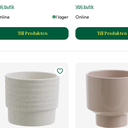
lj butik
Välj butik
nline
I lager
Online
Till Produkten
Till Produkten
till Kruka Alice produktsida
till Kr