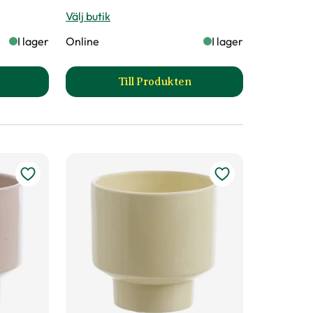
Välj butik
I lager
Online
I lager
Till Produkten
uka Alwa produktsida
till Kruka Alwa produktsida