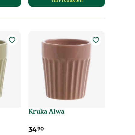
Till Produkten
ka Alea produktsida
till Kruka Alessandra produktsi
Kruka Alwa
34
90