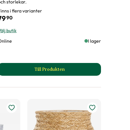
och storlekar.
inns i flera varianter
79
90
älj butik
Online
I lager
Till Produkten
till Kruka Athena produktsida