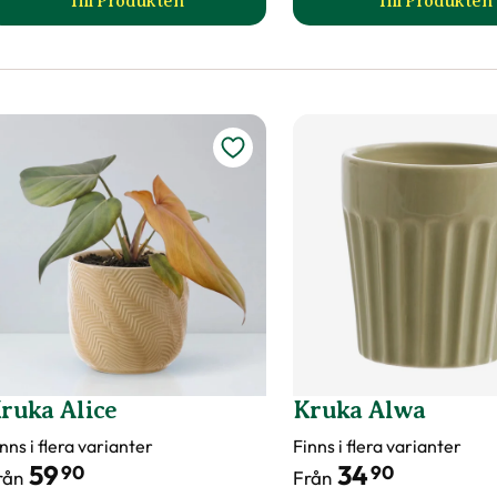
Till Produkten
Till Produkten
till Kruka Abigail produktsida
till Kru
ruka Alice
Kruka Alwa
nns i flera varianter
Finns i flera varianter
59
34
90
90
rån
Från