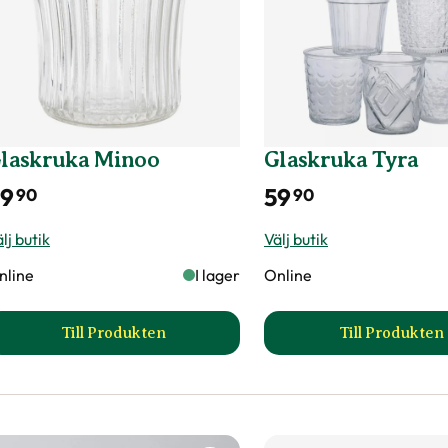
laskruka Minoo
Glaskruka Tyra
9
59
90
90
lj butik
Välj butik
nline
I lager
Online
Till Produkten
Till Produkten
till Glaskruka Minoo produktsida
till Gl