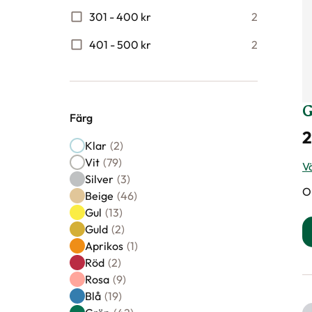
301 - 400 kr
2
401 - 500 kr
2
G
Färg
2
Färg
Klar
(2)
Vit
(79)
Vä
Silver
(3)
O
Beige
(46)
Gul
(13)
Guld
(2)
Aprikos
(1)
Röd
(2)
Rosa
(9)
Blå
(19)