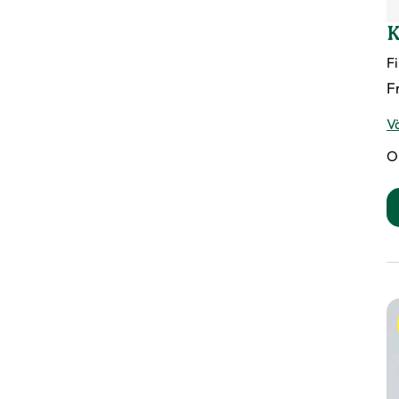
K
Fi
F
Vä
O