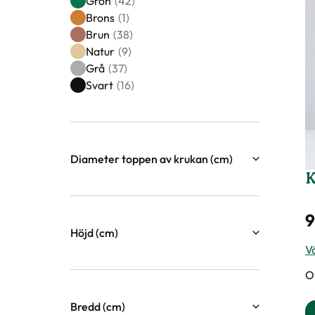
Grön
(42)
Brons
(1)
Brun
(38)
Natur
(9)
Grå
(37)
Svart
(16)
Diameter toppen av krukan (cm)
K
7
42
9
Höjd (cm)
Vä
3
70
O
Bredd (cm)