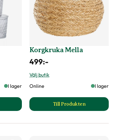
Korgkruka Mella
499
:-
Välj butik
I lager
Online
I lager
Till Produkten
askruka Tyra produktsida
till Korgkruka Mella produktsi