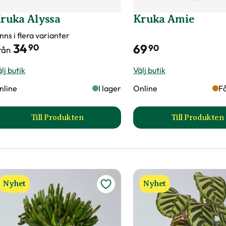
ruka Alyssa
Kruka Amie
nns i flera varianter
34
69
90
90
rån
lj butik
Välj butik
nline
I lager
Online
Få
Till Produkten
Till Produkten
till Kruka Alyssa produktsida
till Kr
Nyhet
Nyhet