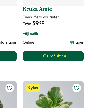
Kruka Amie
Finns i flera varianter
59
90
Från
Välj butik
tal i lager
Online
I lager
Till Produkten
uka Amie produktsida
till Kruka Amie produktsida
Nyhet