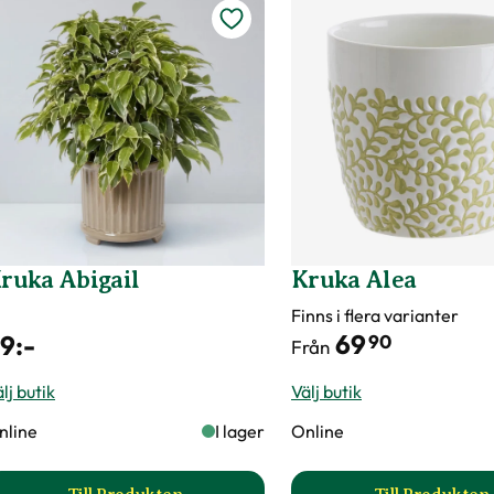
ruka Abigail
Kruka Alea
Finns i flera varianter
69
9
:-
90
Från
lj butik
Välj butik
nline
I lager
Online