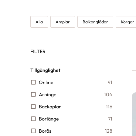
Alla
Amplar
Balkonglådor
Korgar
FILTER
Tillgänglighet
Online
91
Arninge
104
Backaplan
116
Borlänge
71
Borås
128