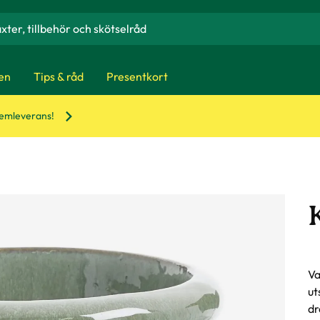
en
Tips & råd
Presentkort
hemleverans!
Va
ut
dr