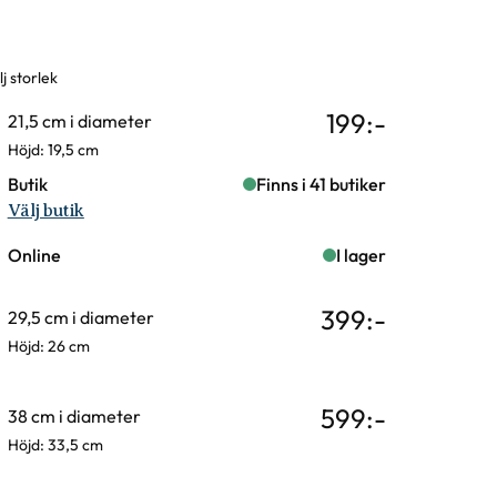
j storlek
rianter
199
:-
21,5 cm i diameter
Höjd: 19,5 cm
Butik
Finns i 41 butiker
Välj butik
Online
I lager
399
:-
29,5 cm i diameter
Höjd: 26 cm
599
:-
38 cm i diameter
Höjd: 33,5 cm