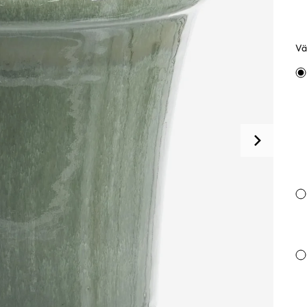
Väl
Va