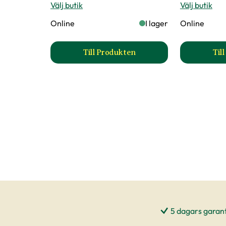
Välj butik
Välj butik
Online
I lager
Online
Till Produkten
Til
till Fat till utomhuskruka produ
5 dagars garant