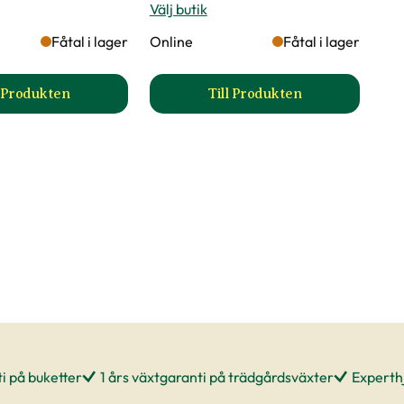
Välj butik
Fåtal i lager
Online
Fåtal i lager
l Produkten
Till Produkten
ktsida
till Gjutjärnskruka Noah produktsida
till Korgkruka August 
i på buketter
1 års växtgaranti på trädgårdsväxter
Experthj