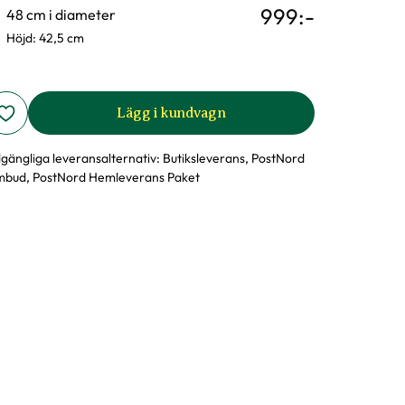
999
:-
48 cm i diameter
Höjd: 42,5 cm
Lägg i kundvagn
llgängliga leveransalternativ:
Butiksleverans, PostNord
bud, PostNord Hemleverans Paket