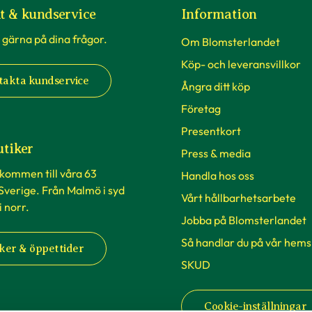
t & kundservice
Information
 gärna på dina frågor.
Om Blomsterlandet
Köp- och leveransvillkor
takta kundservice
Ångra ditt köp
Företag
Presentkort
utiker
Press & media
lkommen till våra 63
Handla hos oss
 Sverige. Från Malmö i syd
Vårt hållbarhetsarbete
 i norr.
Jobba på Blomsterlandet
Så handlar du på vår hems
ker & öppettider
SKUD
Cookie-inställningar