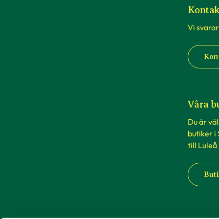
Kontak
Vi svarar
Kon
Våra b
Du är vä
butiker i
till Luleå
Buti