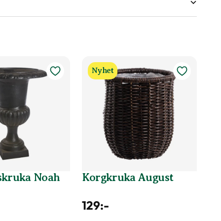
Nyhet
skruka Noah
Korgkruka August
129
:-