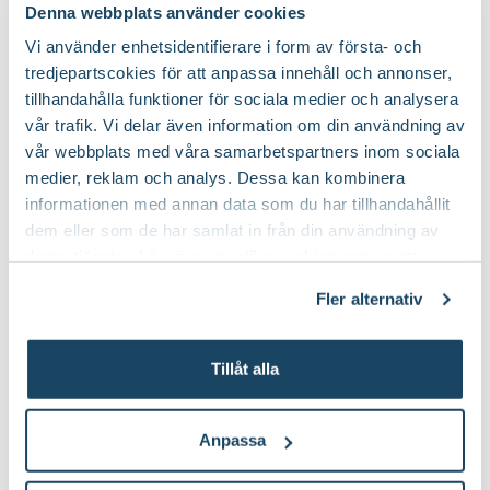
Denna webbplats använder cookies
Vi använder enhetsidentifierare i form av första- och
tredjepartscokies för att anpassa innehåll och annonser,
tillhandahålla funktioner för sociala medier och analysera
Fiberpots / Fiberkruka
Sticketikett färg pla
Nelson Garden
Nelson Garden
vår trafik. Vi delar även information om din användning av
39
90
vår webbplats med våra samarbetspartners inom sociala
Välj butik
Välj butik
medier, reklam och analys. Dessa kan kombinera
Online
Fåtal i lager
Online
informationen med annan data som du har tillhandahållit
Till Produkten
Till Produ
dem eller som de har samlat in från din användning av
till Fiberpots / Fiberkruka produktsida
till
deras tjänster. Läs mer om olika cookies genom att
klicka på länken 'Fler alternativ'."
Fler alternativ
Tillåt alla
Du kanske också gillar
2 för 120:-
Anpassa