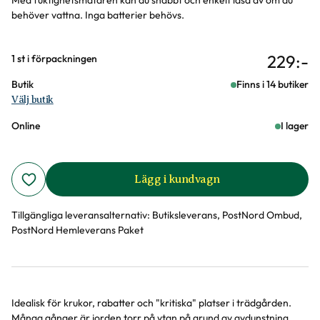
Med fuktighetsmätaren kan du snabbt och enkelt läsa av om du
behöver vattna. Inga batterier behövs.
229
:-
Varianter
1 st i förpackningen
Butik
Finns i 14 butiker
Välj butik
Online
I lager
Lägg i kundvagn
Tillgängliga leveransalternativ:
Butiksleverans, PostNord Ombud,
PostNord Hemleverans Paket
Idealisk för krukor, rabatter och "kritiska" platser i trädgården.
Produktinformation
Många gånger är jorden torr på ytan på grund av avdunstning