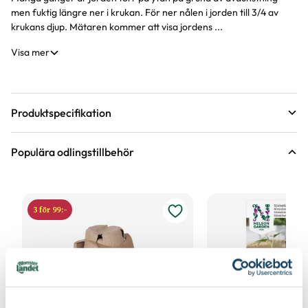
men fuktig längre ner i krukan. För ner nålen i jorden till 3/4 av
krukans djup. Mätaren kommer att visa jordens ...
Visa mer
Produktspecifikation
Material
Plast metall
Populära odlingstillbehör
Förpackningsantal
1 st i förpackningen
3 för 99:-
Varumärke
Allox
Art nr
291319