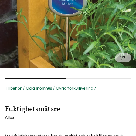
1
/
2
Tillbehör
Odla Inomhus
Övrig förkultivering
Fuktighetsmätare
Allox