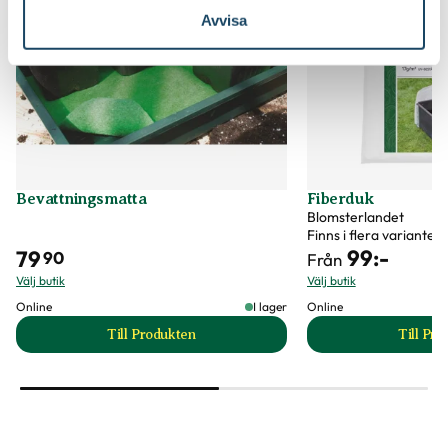
Avvisa
Bevattningsmatta
Fiberduk
Blomsterlandet
Finns i flera varianter
99
:-
79
90
Från
Välj butik
Välj butik
Online
I lager
Online
Till Produkten
Till Pr
till Bevattningsmatta produktsida
t