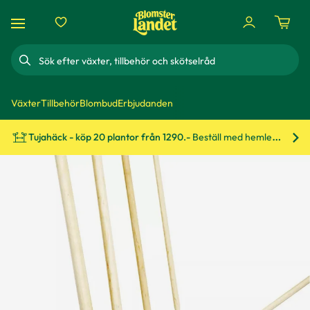
Sök
Växter
Tillbehör
Blombud
Erbjudanden
Tujahäck - köp 20 plantor från 1290.-
Beställ med hemleverans!
Bes