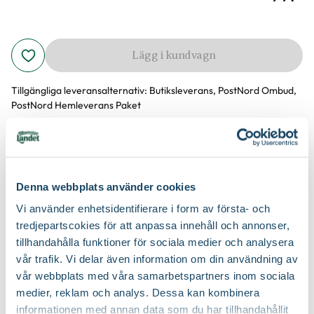
Lägg i kundvagn
Tillgängliga leveransalternativ:
Butiksleverans, PostNord Ombud,
PostNord Hemleverans Paket
Blompinnar av björkträ. Används som stöd eller för uppbindning.
Produktinformation
Finns i flera olika längder.
Denna webbplats använder cookies
Vi använder enhetsidentifierare i form av första- och
Produktspecifikation
tredjepartscokies för att anpassa innehåll och annonser,
tillhandahålla funktioner för sociala medier och analysera
vår trafik. Vi delar även information om din användning av
Material
Björkträ
vår webbplats med våra samarbetspartners inom sociala
Du kanske också gillar
medier, reklam och analys. Dessa kan kombinera
Längd
50 cm
informationen med annan data som du har tillhandahållit