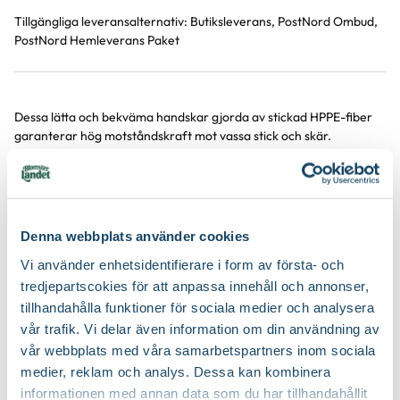
Tillgängliga leveransalternativ:
Butiksleverans, PostNord Ombud,
PostNord Hemleverans Paket
Dessa lätta och bekväma handskar gjorda av stickad HPPE-fiber
Produktinformation
garanterar hög motståndskraft mot vassa stick och skär.
Fingrarna och handflatan är belagda med nitrilgummi för att ge
utmärkt grepp och större styrka. Idealisk för beskärningsar...
Visa mer
Denna webbplats använder cookies
Vi använder enhetsidentifierare i form av första- och
Produktspecifikation
tredjepartscokies för att anpassa innehåll och annonser,
tillhandahålla funktioner för sociala medier och analysera
vår trafik. Vi delar även information om din användning av
Material
HPPE (high performance polyethylene), nitril
vår webbplats med våra samarbetspartners inom sociala
Du kanske också gillar
medier, reklam och analys. Dessa kan kombinera
Storlek
L
informationen med annan data som du har tillhandahållit