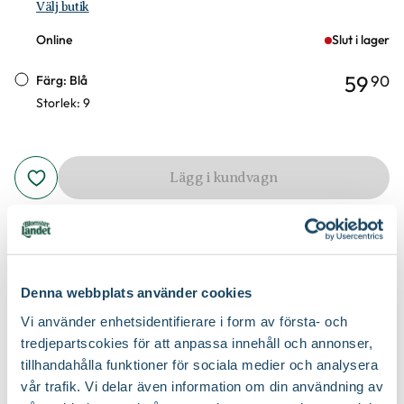
Välj butik
Online
Slut i lager
59
90
Färg: Blå
Storlek: 9
Lägg i kundvagn
Tillgängliga leveransalternativ:
Butiksleverans, PostNord Ombud,
PostNord Varubrev, PostNord Hemleverans Pall, PostNord
Hemleverans Paket
Denna webbplats använder cookies
Vi använder enhetsidentifierare i form av första- och
Lämplig för trädgårdsarbete där finmotorik krävs. Tvättbar.
Produktinformation
tredjepartscokies för att anpassa innehåll och annonser,
tillhandahålla funktioner för sociala medier och analysera
vår trafik. Vi delar även information om din användning av
Produktspecifikation