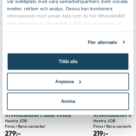
vår webbplats med våra samarbetspartners inom sociala
medier, reklam och analys. Dessa kan kombinera
Material
Latexdoppad nylon
informationen med annan data som du har tillhandahållit
Du kanske också gillar
dem eller som de har samlat in från din användning av
Storlek
11
deras tjänster. Läs mer om olika cookies genom att
klicka på länken 'Fler alternativ'."
Fler alternativ
Färg
Blå
Varumärke
Nelson Garden
Tillåt alla
Art nr
188691
Anpassa
Avvisa
Arbetshandske Classic Denim
Arbetshandske Ko
Hestra JOB
Hestra JOB
Finns i flera varianter
Finns i flera varianter
279
:-
219
:-