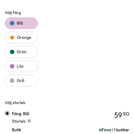
Välj färg
Färgval
Blå
Orange
Grön
Lila
Grå
Välj storlek
Varianter
59
90
Färg: Blå
Storlek: 11
Butik
Finns i 1 butiker