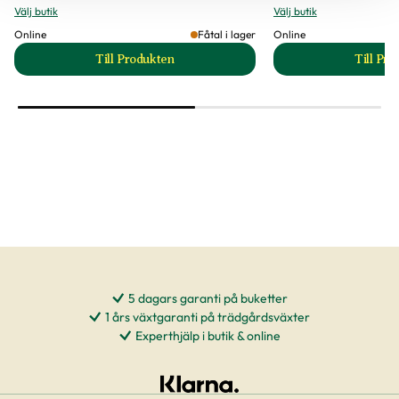
Välj butik
Välj butik
Online
Fåtal i lager
Online
Till Produkten
Till Pr
till Arbetshandske Classic Denim produktsida
t
5 dagars garanti på buketter
1 års växtgaranti på trädgårdsväxter
Experthjälp i butik & online