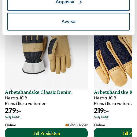
Anpassa
Storlek
8
Färg
Grön
Avvisa
Varumärke
Nelson Garden
Art nr
306745
Arbetshandske Classic Denim
Arbetshandske Ko
Hestra JOB
Hestra JOB
Finns i flera varianter
Finns i flera varianter
279
:-
219
:-
Välj butik
Välj butik
Online
Fåtal i lager
Online
Till Produkten
Till Pr
till Arbetshandske Classic Denim produktsida
t