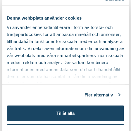
59
90
Färg: Grön, Svart
Storlek: 7
Denna webbplats använder cookies
Vi använder enhetsidentifierare i form av första- och
tredjepartscokies för att anpassa innehåll och annonser,
Lägg i kundvagn
tillhandahålla funktioner för sociala medier och analysera
vår trafik. Vi delar även information om din användning av
vår webbplats med våra samarbetspartners inom sociala
Tillgängliga leveransalternativ:
Butiksleverans
medier, reklam och analys. Dessa kan kombinera
informationen med annan data som du har tillhandahållit
dem eller som de har samlat in från din användning av
Tätstickad handske av återvunnen polyester (vattenflaskor) och
Produktinformation
deras tjänster. Läs mer om olika cookies genom att
spandex, med nitrildoppning i innerhand och på fingertoppar.
klicka på länken 'Fler alternativ'."
Fler alternativ
Produktspecifikation
Tillåt alla
Material
Polyester, spandex. Doppad i nitril.
Du kanske också gillar