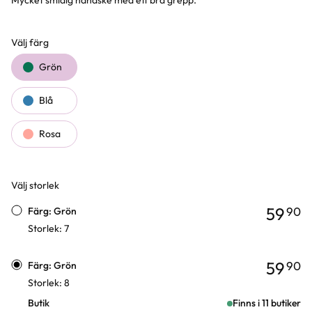
Mycket smidig handske med ett bra grepp.
Välj färg
Färgval
Grön
Blå
Rosa
Välj storlek
Varianter
59
90
Färg: Grön
Storlek: 7
59
90
Färg: Grön
Storlek: 8
Butik
Finns i 11 butiker