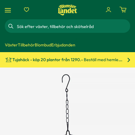
Sök
Växter
Tillbehör
Blombud
Erbjudanden
Tujahäck - köp 20 plantor från 1290.-
Beställ med hemleverans!
Bes