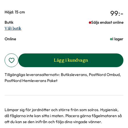
99
:-
Varianter
Höjd: 15 cm
Butik
Säljs endast online
Välj butik
Online
I lager
Lägg i kundvagn
Tillgängliga leveransalternativ:
Butiksleverans, PostNord Ombud,
PostNord Hemleverans Paket
Lämpar sig för jordnötter och större frön som solros. Hygienisk,
Produktinformation
då fåglarna inte kan sitta i maten. Placera gärna fågelmataren så
att du kan se den inifrån och följa dina vingade vänner.