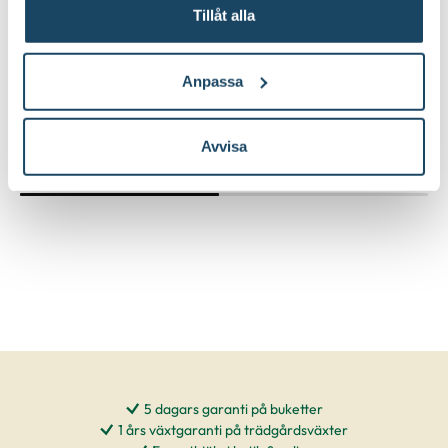
Tillåt alla
Foderskopa
Fågelmatare till j
29
59
90
90
Anpassa
Välj butik
Välj butik
Online
I lager
Online
Till Produkten
Till Pr
Avvisa
till Foderskopa produktsida
t
5 dagars garanti på buketter
1 års växtgaranti på trädgårdsväxter