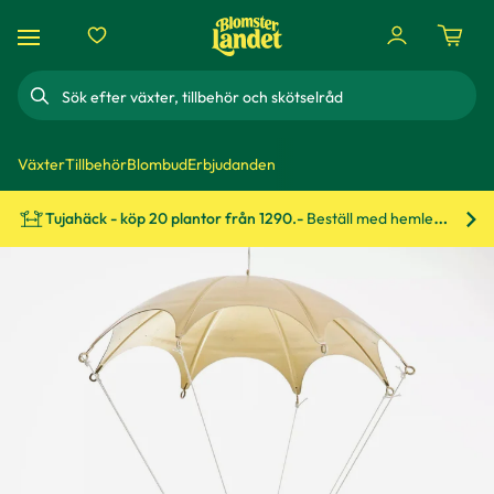
Sök
Växter
Tillbehör
Blombud
Erbjudanden
Tujahäck - köp 20 plantor från 1290.-
Beställ med hemleverans!
Bes