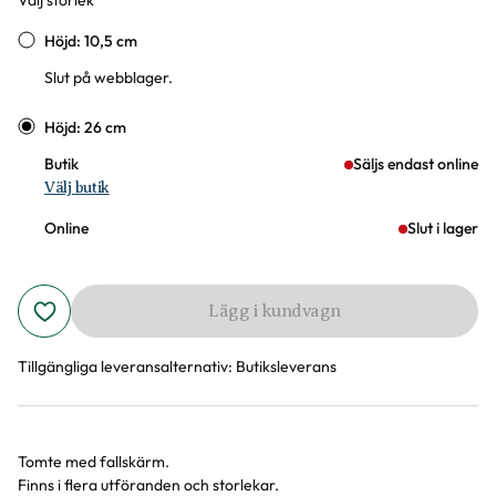
Välj storlek
Varianter
Höjd: 10,5 cm
Slut på webblager.
Höjd: 26 cm
Butik
Säljs endast online
Välj butik
Online
Slut i lager
Lägg i kundvagn
Tillgängliga leveransalternativ:
Butiksleverans
Tomte med fallskärm.
Produktinformation
Finns i flera utföranden och storlekar.