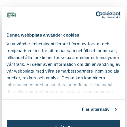
Produktspecifikation
Material
Polyresin, metall
Denna webbplats använder cookies
Du kanske också gillar
Vi använder enhetsidentifierare i form av första- och
Höjd
26 cm
tredjepartscokies för att anpassa innehåll och annonser,
3 för 99:-
tillhandahålla funktioner för sociala medier och analysera
Bredd
9 cm
vår trafik. Vi delar även information om din användning av
vår webbplats med våra samarbetspartners inom sociala
Färg
Guld, Vit
medier, reklam och analys. Dessa kan kombinera
informationen med annan data som du har tillhandahållit
Förpackningsantal
1 st i förpackningen
dem eller som de har samlat in från din användning av
deras tjänster. Läs mer om olika cookies genom att
Art nr
294129
klicka på länken 'Fler alternativ'."
Fler alternativ
Blockljus Inicio
Blockljus Inicio