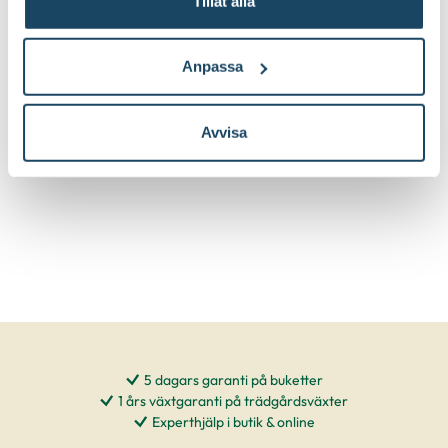
Tillåt alla
Inicio
Inicio
39
29
90
90
Välj butik
Välj butik
Anpassa
Online
I lager
Online
Till Produkten
Till Pr
till Blockljus Inicio produktsida
t
Avvisa
5 dagars garanti på buketter
1 års växtgaranti på trädgårdsväxter
Experthjälp i butik & online