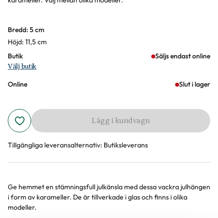
karameller. Välj mellan olika modeller.
Varianter
Bredd: 5 cm
Höjd: 11,5 cm
Butik
Säljs endast online
Välj butik
Online
Slut i lager
Lägg i kundvagn
Tillgängliga leveransalternativ:
Butiksleverans
Ge hemmet en stämningsfull julkänsla med dessa vackra julhängen
Produktinformation
i form av karameller. De är tillverkade i glas och finns i olika
modeller.