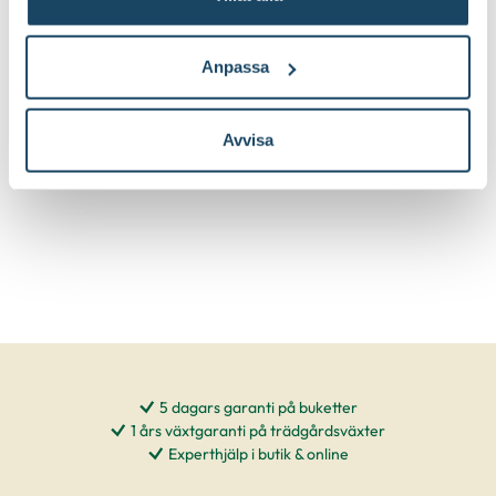
Inicio
Inicio
39
29
90
90
Välj butik
Välj butik
Anpassa
Online
I lager
Online
Till Produkten
Till Pr
till Blockljus Inicio produktsida
t
Avvisa
5 dagars garanti på buketter
1 års växtgaranti på trädgårdsväxter
Experthjälp i butik & online