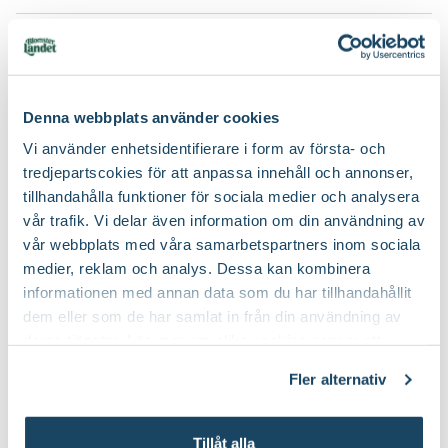
Produktspecifikation
Material
Plast
Denna webbplats använder cookies
Du kanske också gillar
Höjd
11,5 cm
Vi använder enhetsidentifierare i form av första- och
tredjepartscokies för att anpassa innehåll och annonser,
3 för 99:-
Längd
4 cm
tillhandahålla funktioner för sociala medier och analysera
vår trafik. Vi delar även information om din användning av
Bredd
5 cm
vår webbplats med våra samarbetspartners inom sociala
medier, reklam och analys. Dessa kan kombinera
Färg
Röd, Vit
informationen med annan data som du har tillhandahållit
dem eller som de har samlat in från din användning av
Art nr
102473
deras tjänster. Läs mer om olika cookies genom att
klicka på länken 'Fler alternativ'."
Fler alternativ
Blockljus Inicio
Blockljus Inicio
Tillåt alla