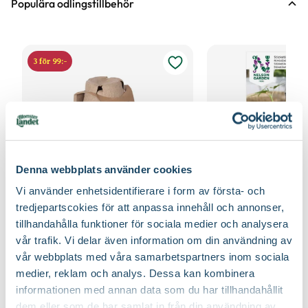
Populära odlingstillbehör
3 för 99:-
Denna webbplats använder cookies
Vi använder enhetsidentifierare i form av första- och
tredjepartscokies för att anpassa innehåll och annonser,
Fiberpots / Fiberkruka
Sticketikett färg pla
tillhandahålla funktioner för sociala medier och analysera
Nelson Garden
Nelson Garden
vår trafik. Vi delar även information om din användning av
39
90
vår webbplats med våra samarbetspartners inom sociala
Välj butik
Välj butik
medier, reklam och analys. Dessa kan kombinera
Online
Fåtal i lager
Online
informationen med annan data som du har tillhandahållit
Till Produkten
Till Produ
dem eller som de har samlat in från din användning av