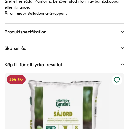
året efter sådd. Plantorna behöver stöd i form av bambukäppar
eller liknande.
Är en mix ur Belladonna-Gruppen.
Produktspecifikation
Förväntad sluthöjd
100 - 130 cm
Skötselråd
Höjd på trädgårdsväxter
Blomfärg
Blå, Lila
Läge
Sol
Köp till för ett lyckat resultat
Bladfärg
Grön
2 för 99:-
Blomningstid
Juli, Augusti
Varumärke
Weibulls
Art nr
74357