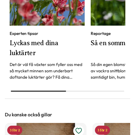
Experten tipsar
Reportage
Lyckas med dina
Så en sommar
luktärter
Det är väl få växter som fyller oss med
Så din egen blomsterä
så mycket minnen som underbart
av vackra snittblommor
doftande luktärter gör? Få dina
samtidigt bin, humlor och
luktärter att frodas som aldrig förr -
växter att surra kring.
här är experttipsen!
Trädgårdsprofilen Linda
om fröer som är lätta a
Du kanske också gillar
3 för 2
3 för 2