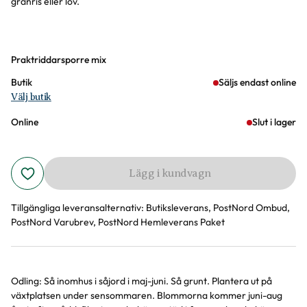
granris eller löv.
Varianter
Praktriddarsporre mix
Butik
Säljs endast online
Välj butik
Online
Slut i lager
Lägg i kundvagn
Tillgängliga leveransalternativ:
Butiksleverans, PostNord Ombud,
PostNord Varubrev, PostNord Hemleverans Paket
Odling: Så inomhus i såjord i maj-juni. Så grunt. Plantera ut på
Produktinformation
växtplatsen under sensommaren. Blommorna kommer juni-aug