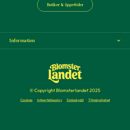
Butiker & öppettider
Information
Om Blomsterlandet
Köp- och leveransvillkor
Ångra ditt köp
© Copyright Blomsterlandet 2025
Företag
Cookies
Integritetspolicy
Dataskydd
Tillgänglighet
Presentkort
Press & media