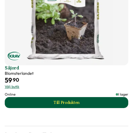
Såjord
Blomsterlandet
59
90
Välj butik
Online
I lager
Till Produkten
till Såjord produktsida