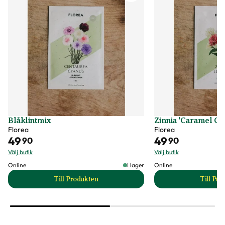
Blåklintmix
Zinnia 'Caramel Cr
Florea
Florea
49
49
90
90
Välj butik
Välj butik
Online
I lager
Online
Till Produkten
Till Pr
till Blåklintmix produktsida
t