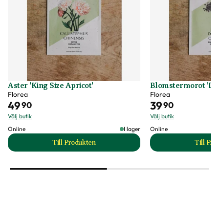
Aster 'King Size Apricot'
Blomstermorot 'Da
Florea
Florea
49
39
90
90
Välj butik
Välj butik
Online
I lager
Online
Till Produkten
Till Pr
till Aster 'King Size Apricot' produktsida
t