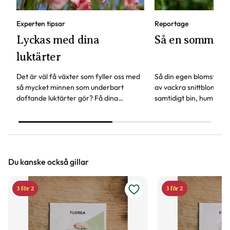
Experten tipsar
Reportage
Lyckas med dina
Så en sommar
luktärter
Det är väl få växter som fyller oss med
Så din egen blomsterä
så mycket minnen som underbart
av vackra snittblommor
doftande luktärter gör? Få dina
samtidigt bin, humlor och
luktärter att frodas som aldrig förr -
växter att surra kring.
här är experttipsen!
Trädgårdsprofilen Linda
om fröer som är lätta a
Du kanske också gillar
3 för 2
3 för 2