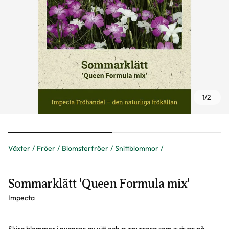
1
/
2
Växter
Fröer
Blomsterfröer
Snittblommor
Sommarklätt 'Queen Formula mix'
Impecta