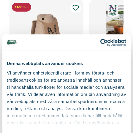
3 för 99:-
Denna webbplats använder cookies
Vi använder enhetsidentifierare i form av första- och
Fiberpots / Fiberkruka
Sticketikett färg pla
tredjepartscokies för att anpassa innehåll och annonser,
Nelson Garden
Nelson Garden
tillhandahålla funktioner för sociala medier och analysera
39
90
vår trafik. Vi delar även information om din användning av
Välj butik
Välj butik
vår webbplats med våra samarbetspartners inom sociala
Online
Fåtal i lager
Online
medier, reklam och analys. Dessa kan kombinera
Till Produkten
Till Produ
till Fiberpots / Fiberkruka produktsida
till
informationen med annan data som du har tillhandahållit
dem eller som de har samlat in från din användning av
deras tjänster. Läs mer om olika cookies genom att