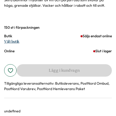
Skira blommor i nyanser av vitt och purpurrosa som svävar på
höga, grenade stjälkar. Vacker och hållbar i rabatt och till snitt.
Varianter
150 st i förpackningen
Butik
Säljs endast online
Välj butik
Online
Slut i lager
Lägg i kundvagn
Tillgängliga leveransalternativ:
Butiksleverans, PostNord Ombud,
PostNord Varubrev, PostNord Hemleverans Paket
undefined
Produktinformation