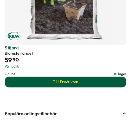
Såjord
Blomsterlandet
59
90
Välj butik
Online
I lager
Till Produkten
till Såjord produktsida
Populära odlingstillbehör