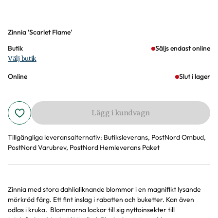
Varianter
Zinnia 'Scarlet Flame'
Butik
Säljs endast online
Välj butik
Online
Slut i lager
Lägg i kundvagn
Tillgängliga leveransalternativ:
Butiksleverans, PostNord Ombud,
PostNord Varubrev, PostNord Hemleverans Paket
Zinnia med stora dahlialiknande blommor i en magnifikt lysande
Produktinformation
mörkröd färg. Ett fint inslag i rabatten och buketter. Kan även
odlas i kruka. Blommorna lockar till sig nyttoinsekter till