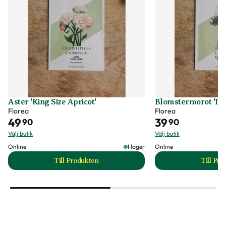
Aster 'King Size Apricot'
Blomstermorot 'Da
Florea
Florea
49
39
90
90
Välj butik
Välj butik
Online
I lager
Online
Till Produkten
Till Pr
till Aster 'King Size Apricot' produktsida
t