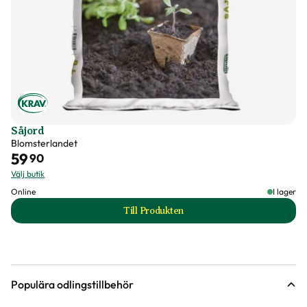
Såjord
Blomsterlandet
59
90
Välj butik
Online
I lager
Till Produkten
till Såjord produktsida
Populära odlingstillbehör