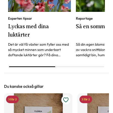
Experten tipsar
Reportage
Lyckas med dina
Så en sommar
luktärter
Det är väl få växter som fyller oss med
Så din egen blomsterä
så mycket minnen som underbart
av vackra snittblommor
doftande luktärter gör? Få dina
samtidigt bin, humlor och
luktärter att frodas som aldrig förr -
växter att surra kring.
här är experttipsen!
Trädgårdsprofilen Linda
om fröer som är lätta a
Du kanske också gillar
3 för 2
3 för 2