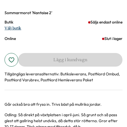
Varianter
Sommarmorot 'Nantaise 2'
Butik
Säljs endast online
Välj butik
Online
Slut i lager
Lägg i kundvagn
Tillgängliga leveransalternativ:
Butiksleverans, PostNord Ombud,
PostNord Varubrev, PostNord Hemleverans Paket
Går också bra att frysa in. Trivs bäst på mullrika jordar.
Produktinformation
Odling: Så direkt på växtplatsen i april-juni. Så grunt och så pass
glest att gallring helst undviks, då detta stör rötterna. Gror efter
10-17 dagar. Täck gärna med fiberduk, då b...