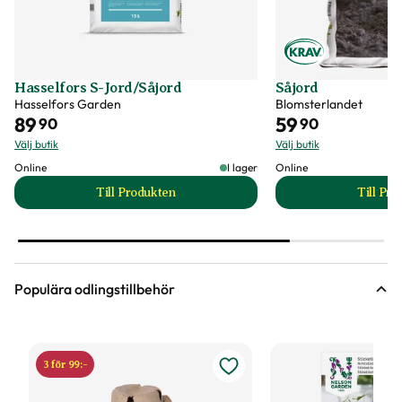
Hasselfors S-Jord/Såjord
Såjord
Hasselfors Garden
Blomsterlandet
89
59
90
90
Välj butik
Välj butik
Online
I lager
Online
Till Produkten
Till Pr
till Hasselfors S-Jord/Såjord produktsida
t
Populära odlingstillbehör
3 för 99:-