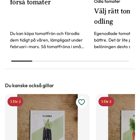
förså tomater
Odla tomater
Välj rätt tomats
odling
Du kan köpa tomatfrön och förodla
Egenodlade tomater sm
dem tidigt på våren, lämpligast under
bättre. Det är lite pyssl
februari–mars. Så tomatfröna i små
belöningen desto störr
krukor eller odlingslådor, här får du fler
behöver tänka på för att
våra bästa tips.
tomat.
Du kanske också gillar
3 för 2
3 för 2