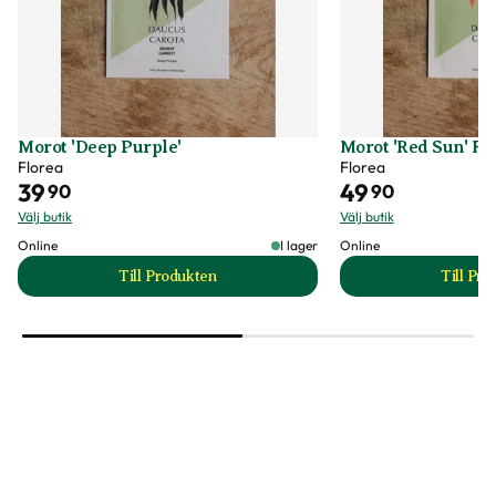
Morot 'Deep Purple'
Morot 'Red Sun' F1
Florea
Florea
39
49
90
90
Välj butik
Välj butik
Online
I lager
Online
Till Produkten
Till Pr
till Morot 'Deep Purple' produktsida
t