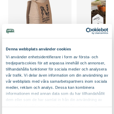
Fiberpots / Fiberkruka
Sticketikett färg pla
Denna webbplats använder cookies
Nelson Garden
Nelson Garden
Vi använder enhetsidentifierare i form av första- och
39
90
tredjepartscokies för att anpassa innehåll och annonser,
Välj butik
Välj butik
tillhandahålla funktioner för sociala medier och analysera
Online
Fåtal i lager
Online
vår trafik. Vi delar även information om din användning av
Till Produkten
Till Produ
till Fiberpots / Fiberkruka produktsida
till
vår webbplats med våra samarbetspartners inom sociala
medier, reklam och analys. Dessa kan kombinera
informationen med annan data som du har tillhandahållit
dem eller som de har samlat in från din användning av
Tips för din grönsaksodling - tomat, gurka och mycket
deras tjänster. Läs mer om olika cookies genom att
mer
klicka på länken 'Fler alternativ'."