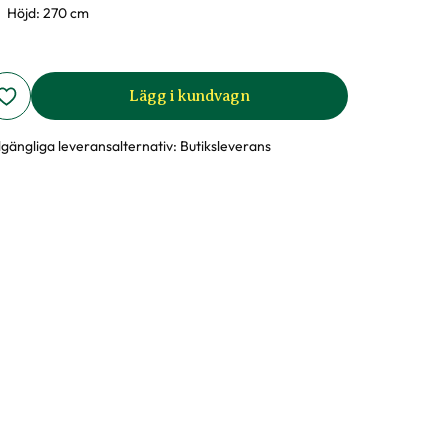
Höjd: 270 cm
Lägg i kundvagn
llgängliga leveransalternativ:
Butiksleverans