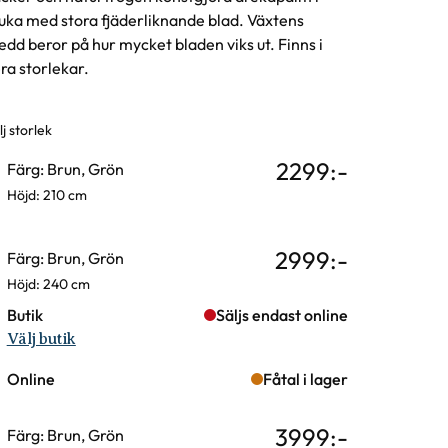
uka med stora fjäderliknande blad. Växtens
edd beror på hur mycket bladen viks ut. Finns i
era storlekar.
j storlek
rianter
2299
:-
Färg: Brun, Grön
Höjd: 210 cm
2999
:-
Färg: Brun, Grön
Höjd: 240 cm
Butik
Säljs endast online
Välj butik
Online
Fåtal i lager
3999
:-
Färg: Brun, Grön