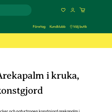
Företag
Kundklubb
Välj butik
Arekapalm i kruka,
konstgjord
cker och naturtrogen konstgjord arekapalm i