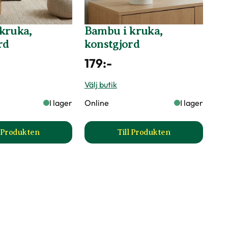
kruka,
Bambu i kruka,
rd
konstgjord
179
:-
Välj butik
I lager
Online
I lager
l Produkten
Till Produkten
 produktsida
till Bambu i kruka, konstgjord produktsida
till Bambu i kruka, ko