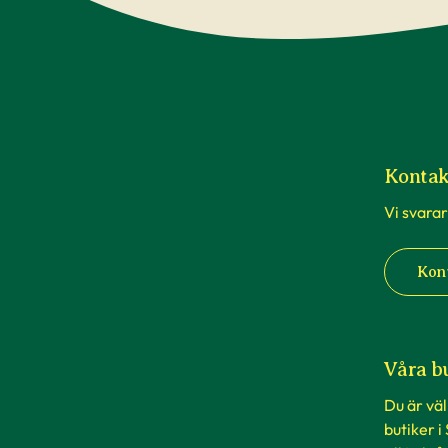
Kontak
Vi svarar
Kon
Våra b
Du är vä
butiker i