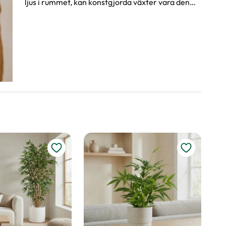
ljus i rummet, kan konstgjorda växter vara den
perfekta lösningen för att ge ditt hem en
grönskande känsla.