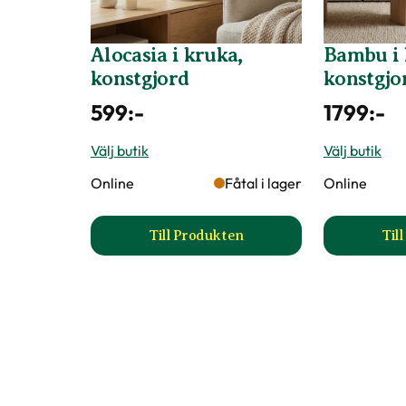
Alocasia i kruka,
Bambu i 
konstgjord
konstgjo
599
:-
1799
:-
Välj butik
Välj butik
Online
Fåtal i lager
Online
Till Produkten
Til
till Alocasia i kruka, konstgjord