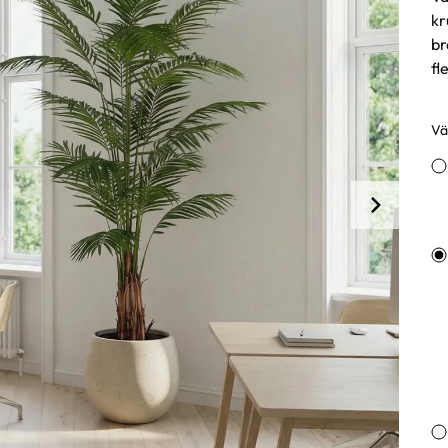
kr
br
fl
Väl
Va