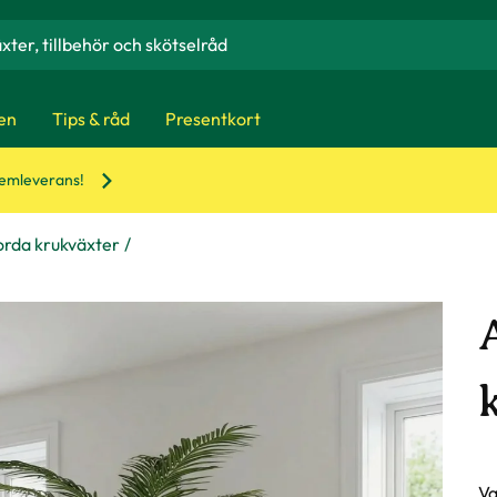
en
Tips & råd
Presentkort
hemleverans!
orda krukväxter
Va