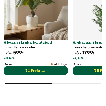
Alocasia i kruka, konstgjord
Arekapalm i kruka,
Finns i flera varianter
Finns i flera varianter
599
:-
1799
:-
Från
Från
Välj butik
Välj butik
Online
Fåtal i lager
Online
Till Produkten
Till Pr
till Alocasia i kruka, konstgjord produktsida
t