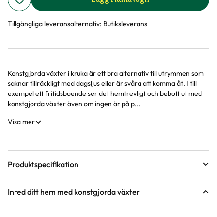
Tillgängliga leveransalternativ:
Butiksleverans
Konstgjorda växter i kruka är ett bra alternativ till utrymmen som
Produktinformation
saknar tillräckligt med dagsljus eller är svåra att komma åt. I till
exempel ett fritidsboende ser det hemtrevligt och bebott ut med
konstgjorda växter även om ingen är på p...
Visa mer
Produktspecifikation
Material
Nylon, plast, metall
Inred ditt hem med konstgjorda växter
Krukstorlek
17 cm