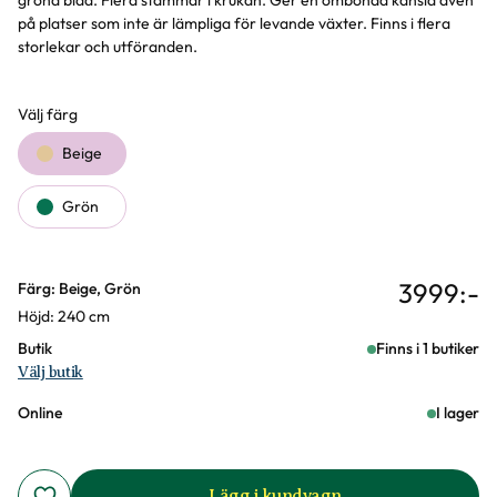
gröna blad. Flera stammar i krukan. Ger en ombonad känsla även
på platser som inte är lämpliga för levande växter. Finns i flera
storlekar och utföranden.
Välj färg
Färgval
Beige
Grön
3999
:-
Varianter
Färg: Beige, Grön
Höjd: 240 cm
Butik
Finns i 1 butiker
Välj butik
Online
I lager
Lägg i kundvagn