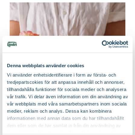
Höjd
240 cm
Färg
Beige, Grön
Förpackningsantal
1 st i förpackningen
Art nr
267561
Denna webbplats använder cookies
Vi använder enhetsidentifierare i form av första- och
tredjepartscokies för att anpassa innehåll och annonser,
tillhandahålla funktioner för sociala medier och analysera
vår trafik. Vi delar även information om din användning av
vår webbplats med våra samarbetspartners inom sociala
medier, reklam och analys. Dessa kan kombinera
informationen med annan data som du har tillhandahållit
dem eller som de har samlat in från din användning av
deras tjänster. Läs mer om olika cookies genom att