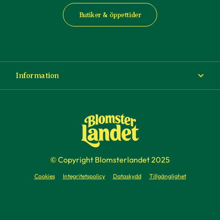
Butiker & öppettider
Information
Om Blomsterlandet
Köp- och leveransvillkor
Ångra ditt köp
© Copyright Blomsterlandet 2025
Företag
Cookies
Integritetspolicy
Dataskydd
Tillgänglighet
Presentkort
Press & media