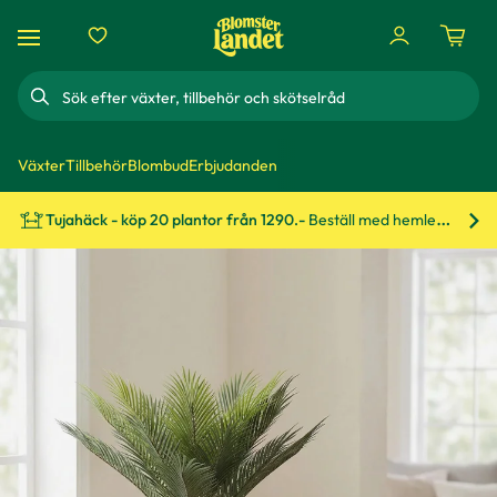
Sök
Växter
Tillbehör
Blombud
Erbjudanden
Tujahäck - köp 20 plantor från 1290.-
Beställ med hemleverans!
Bes