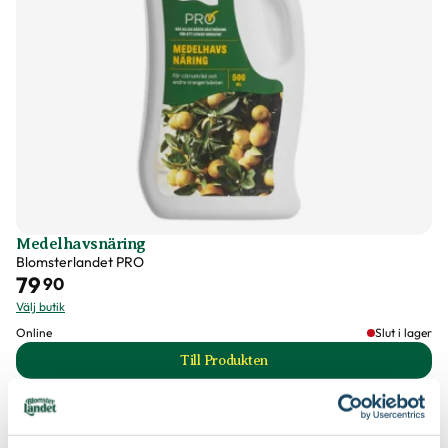
Medelhavsnäring
Blomsterlandet PRO
79
90
Välj butik
Online
Slut i lager
Till Produkten
till Medelhavsnäring produktsida