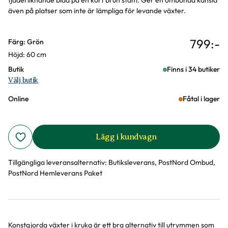
fjäderliknande blad på en kort brun stam. Ger en ombonad känsla
även på platser som inte är lämpliga för levande växter.
799
:-
Varianter
Färg: Grön
Höjd: 60 cm
Butik
Finns i 34 butiker
Välj butik
Online
Fåtal i lager
Lägg i kundvagn
Tillgängliga leveransalternativ:
Butiksleverans, PostNord Ombud,
PostNord Hemleverans Paket
Konstgjorda växter i kruka är ett bra alternativ till utrymmen som