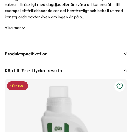
Produktinformation
saknar tillräckligt med dagsljus eller är svåra att komma åt. I till
exempel ett fritidsboende ser det hemtrevligt och bebott ut med
konstgjorda växter även om ingen är på p...
Visa mer
Produktspecifikation
Material
Plast , Järntråd, Foam, cement.
Köp till för ett lyckat resultat
Höjd
60 cm
2 för 130:-
Färg
Grön
Art nr
271738