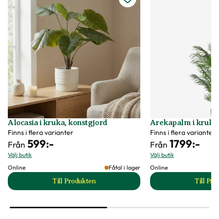
Alocasia i kruka, konstgjord
Arekapalm i kruka,
Finns i flera varianter
Finns i flera varianter
599
:-
1799
:-
Från
Från
Välj butik
Välj butik
Online
Fåtal i lager
Online
Till Produkten
Till Pr
till Alocasia i kruka, konstgjord produktsida
t