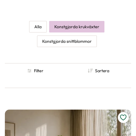
blickfång i vardagsrummet, eller låt mindre krukväxter sprida
grönska på hyllor, fönsterbrädor och skrivbord. Fake växter är
perfekta i mörka hörn, på svåråtkomliga platser eller i miljöer där
levande växter inte fungerar – som på kontor, i badrum eller
Alla
Konstgjorda krukväxter
fritidshus. Våra konstväxter är utformade för att se äkta ut på
nära håll och ger ett hållbart, lättskött alternativ för dig som vill
Konstgjorda snittblommor
njuta av grönska utan skötsel.
Filter
Sortera