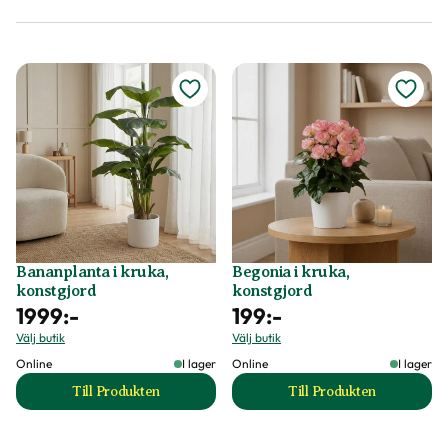
Bananplanta i kruka,
Begonia i kruka,
konstgjord
konstgjord
1999
:-
199
:-
Välj butik
Välj butik
Online
I lager
Online
I lager
Till Produkten
Till Produkten
till Bananplanta i kruka, konstgjord produktsida
till Begonia i kruk