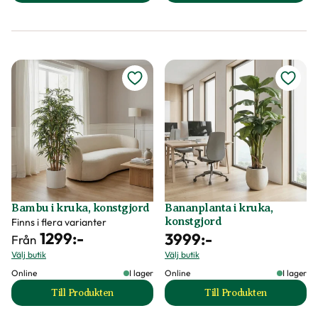
Bambu i kruka, konstgjord
Bananplanta i kruka,
konstgjord
Finns i flera varianter
1299
:-
3999
:-
Från
Välj butik
Välj butik
Online
I lager
Online
I lager
Till Produkten
Till Produkten
till Bambu i kruka, konstgjord produktsida
till Bananplanta i 