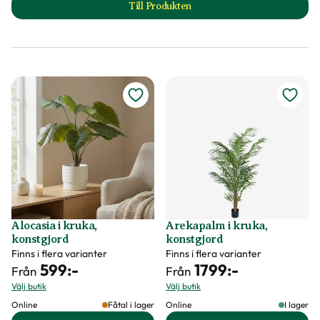
Till Produkten
till Fiolfikus i kruka, förgrenad, kon
Alocasia i kruka,
Arekapalm i kruka,
konstgjord
konstgjord
Finns i flera varianter
Finns i flera varianter
599
:-
1799
:-
Från
Från
Välj butik
Välj butik
Online
Fåtal i lager
Online
I lager