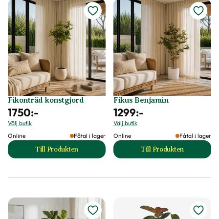
Fikonträd konstgjord
Fikus Benjamin
1750
:-
1299
:-
Välj butik
Välj butik
Online
Fåtal i lager
Online
Fåtal i lager
Till Produkten
Till Produkten
till Fikonträd konstgjord produktsida
till Fikus Benjamin