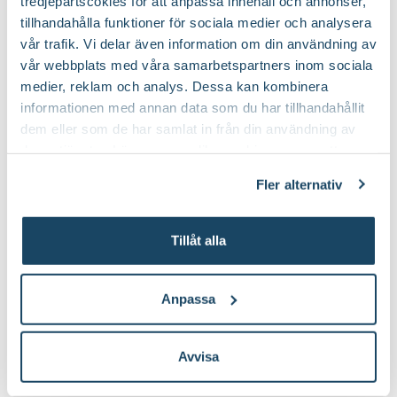
tredjepartscokies för att anpassa innehåll och annonser,
tillhandahålla funktioner för sociala medier och analysera
vår trafik. Vi delar även information om din användning av
vår webbplats med våra samarbetspartners inom sociala
medier, reklam och analys. Dessa kan kombinera
informationen med annan data som du har tillhandahållit
dem eller som de har samlat in från din användning av
deras tjänster. Läs mer om olika cookies genom att
klicka på länken 'Fler alternativ'."
Fler alternativ
Brudorkidé i kruka,
Buxbom klot på stam
konstgjord
Konstgjord
Finns i flera varianter
Tillåt alla
179
:-
3499
:-
Från
Välj butik
Välj butik
Anpassa
Online
I lager
Online
Fåtal i lager
Till Produkten
Till Produkten
till Brudorkidé i kruka, konstgjord produktsida
till Buxbom klot p
Avvisa