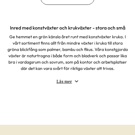
Inred med konstväxter och krukväxter - stora och små
Ge hemmet en grön känsla året runt med konstväxter kruka. I
vårt sortiment finns allt från mindre växter i kruka till stora
gröna blickfång som palmer, bambu och fikus. Våra konstgjorda
växter är naturtrogna i både form och bladverk och passar lika
bra i vardagsrum och sovrum, som på kontor och arbetsplatser
där det kan vara svårt för riktiga växter att trivas.
Oavsett om du söker en liten plastväxt till fönsterbrädan eller en
större fejkväxt att placera på golvet hittar du ett brett urval av
Läs mer
gröna alternativ som håller sig lika fina dag efter dag. Med
konstgjorda krukväxter får du grönska utan krav på ljus, vatten
eller skötsel – ett enkelt sätt att skapa en trivsam miljö i alla
typer av rum.