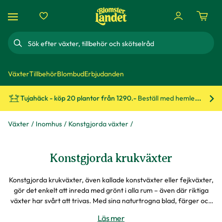
Sök
Växter
Tillbehör
Blombud
Erbjudanden
Tujahäck - köp 20 plantor från 1290.-
Beställ med hemleverans!
Bes
Växter
Inomhus
Konstgjorda växter
Konstgjorda krukväxter
Konstgjorda krukväxter, även kallade konstväxter eller fejkväxter,
gör det enkelt att inreda med grönt i alla rum – även där riktiga
växter har svårt att trivas. Med sina naturtrogna blad, färger och
former skapar de en levande känsla utan att kräva varken ljus,
Läs mer
vatten eller omsorg. Placera en större konstgjord växt som