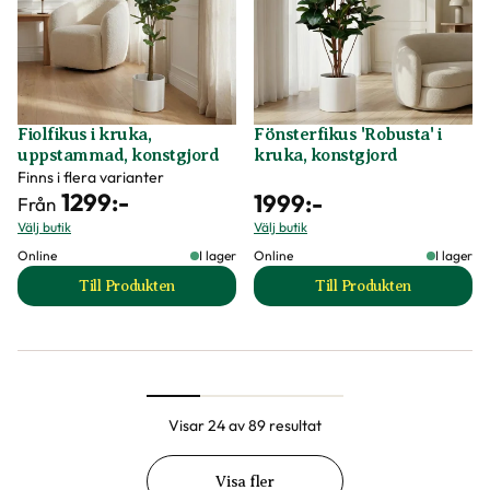
Fiolfikus i kruka,
Fönsterfikus 'Robusta' i
uppstammad, konstgjord
kruka, konstgjord
Finns i flera varianter
1299
:-
1999
:-
Från
Välj butik
Välj butik
Online
I lager
Online
I lager
Till Produkten
Till Produkten
till Fiolfikus i kruka, uppstammad, konstgjord produkt
till Fönsterfikus '
Visar 24 av 89 resultat
Visa fler