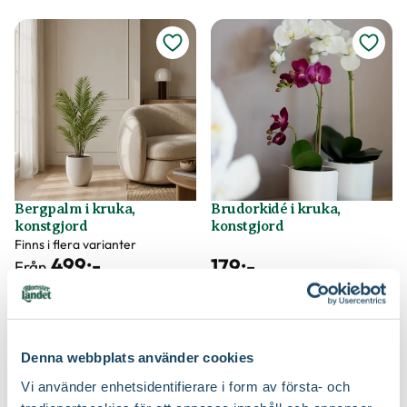
Bergpalm i kruka,
Brudorkidé i kruka,
konstgjord
konstgjord
Finns i flera varianter
499
:-
179
:-
Från
Välj butik
Välj butik
Online
I lager
Online
Fåtal i lager
Till Produkten
Till Produkten
till Bergpalm i kruka, konstgjord produktsida
till Brudorkidé i k
Denna webbplats använder cookies
Vi använder enhetsidentifierare i form av första- och