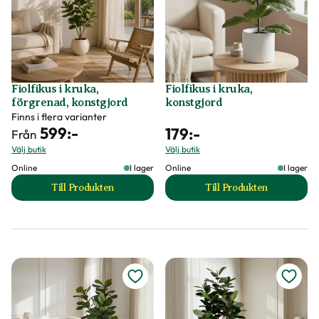
Fiolfikus i kruka,
Fiolfikus i kruka,
förgrenad, konstgjord
konstgjord
Finns i flera varianter
599
:-
179
:-
Från
Välj butik
Välj butik
Online
I lager
Online
I lager
Till Produkten
Till Produkten
till Fiolfikus i kruka, förgrenad, konstgjord produktsid
till Fiolfikus i kru