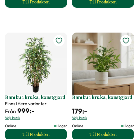
Till Produkten
Till Produkten
till Alocasia i kruka, konstgjord produktsida
till Arekapalm i kr
Bambu i kruka, konstgjord
Bambu i kruka, konstgjord
Finns i flera varianter
999
:-
179
:-
Från
Välj butik
Välj butik
Online
I lager
Online
I lager
Till Produkten
Till Produkten
till Bambu i kruka, konstgjord produktsida
till Bambu i kruka,