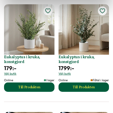
Eukalyptus i kruka,
Eukalyptus i kruka,
konstgjord
konstgjord
179
:-
1799
:-
Välj butik
Välj butik
Online
I lager
Online
Fåtal i lager
Till Produkten
Till Produkten
till Eukalyptus i kruka, konstgjord produktsida
till Eukalyptus i k