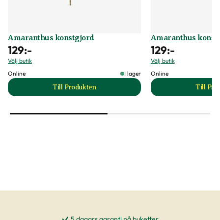
Amaranthus konstgjord
Amaranthus konstg
129
:-
129
:-
Välj butik
Välj butik
Online
I lager
Online
Till Produkten
Till Pr
till Amaranthus konstgjord produktsida
t
5 dagars garanti på buketter