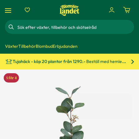
Sök
Växter
Tillbehör
Blombud
Erbjudanden
Tujahäck - köp 20 plantor från 1290.-
Beställ med hemleverans!
Bes
5 för 4