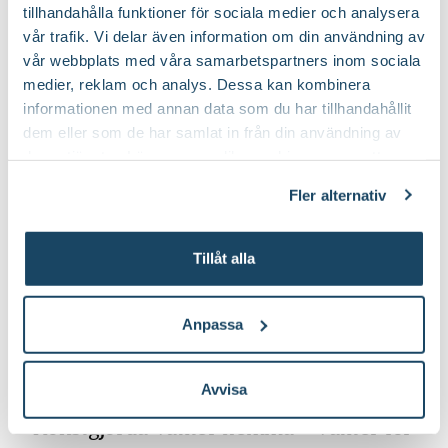
tillhandahålla funktioner för sociala medier och analysera
vår trafik. Vi delar även information om din användning av
vår webbplats med våra samarbetspartners inom sociala
medier, reklam och analys. Dessa kan kombinera
informationen med annan data som du har tillhandahållit
dem eller som de har samlat in från din användning av
deras tjänster. Läs mer om olika cookies genom att
klicka på länken 'Fler alternativ'."
Fler alternativ
Tillåt alla
Anpassa
Avvisa
Inspiration
Konstgjorda växter hemma – växter för