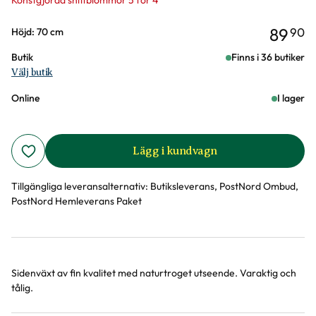
Konstgjorda snittblommor 5 för 4
89
90
Varianter
Höjd: 70 cm
Butik
Finns i 36 butiker
Välj butik
Online
I lager
Lägg i kundvagn
Tillgängliga leveransalternativ:
Butiksleverans, PostNord Ombud,
PostNord Hemleverans Paket
Sidenväxt av fin kvalitet med naturtroget utseende. Varaktig och
Produktinformation
tålig.