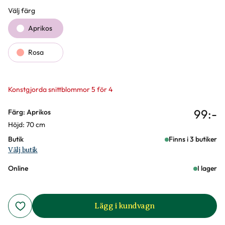
Välj färg
Färgval
Aprikos
Rosa
Konstgjorda snittblommor 5 för 4
99
:-
Varianter
Färg: Aprikos
Höjd: 70 cm
Butik
Finns i 3 butiker
Välj butik
Online
I lager
Lägg i kundvagn