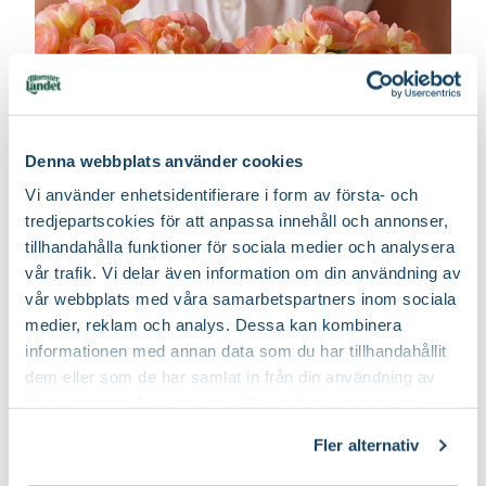
Denna webbplats använder cookies
Vi använder enhetsidentifierare i form av första- och
tredjepartscokies för att anpassa innehåll och annonser,
tillhandahålla funktioner för sociala medier och analysera
vår trafik. Vi delar även information om din användning av
vår webbplats med våra samarbetspartners inom sociala
medier, reklam och analys. Dessa kan kombinera
informationen med annan data som du har tillhandahållit
dem eller som de har samlat in från din användning av
deras tjänster. Läs mer om olika cookies genom att
Inspiration
klicka på länken 'Fler alternativ'."
Konstgjorda växter hemma – växter för
Fler alternativ
alla rum