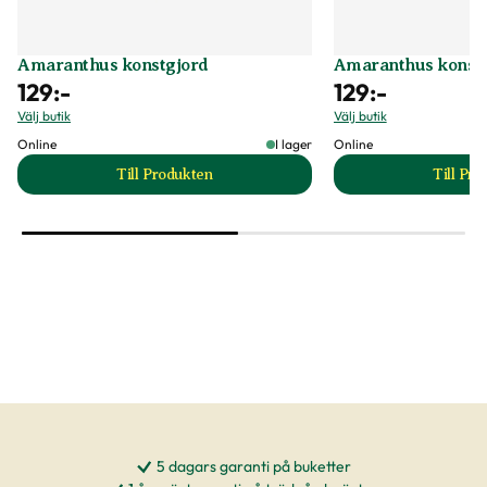
Amaranthus konstgjord
Amaranthus konstg
129
:-
129
:-
Välj butik
Välj butik
Online
I lager
Online
Till Produkten
Till Pr
till Amaranthus konstgjord produktsida
t
5 dagars garanti på buketter