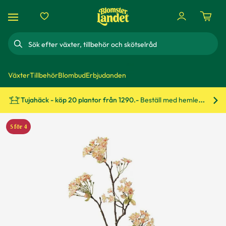
Sök
Växter
Tillbehör
Blombud
Erbjudanden
Tujahäck - köp 20 plantor från 1290.-
Beställ med hemleverans!
Bes
5 för 4