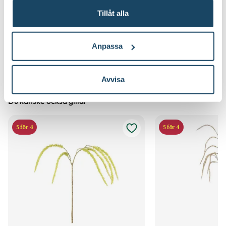
Tillåt alla
Oavsett om du har en hektisk vardag och alltid glömmer av
att vattna, eller har ont om naturligt ljus i rummet, kan
konstgjorda växter vara den perfekta lösningen för att ge
Anpassa
ditt hem en grönskande känsla.
Avvisa
Du kanske också gillar
5 för 4
5 för 4