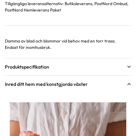
Tillgängliga leveransalternativ:
Butiksleverans, PostNord Ombud,
PostNord Hemleverans Paket
Damma av blad och blommor vid behov med en torr trasa.
Produktinformation
Endast för inomhusbruk.
Produktspecifikation
Material
Nylon, plast, metall
Inred ditt hem med konstgjorda växter
Höjd
70 cm
Färg
Aprikos
Art nr
343564