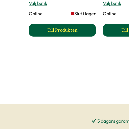
Välj butik
Välj butik
Online
Slut i lager
Online
Till Produkten
Til
till Alstromeria produktsida
5 dagars garant