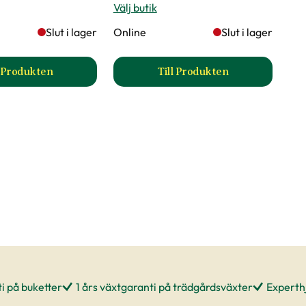
Välj butik
Slut i lager
Online
Slut i lager
l Produkten
Till Produkten
till Brudslöja produktsida
till Eukalyptus produkt
i på buketter
1 års växtgaranti på trädgårdsväxter
Experthj