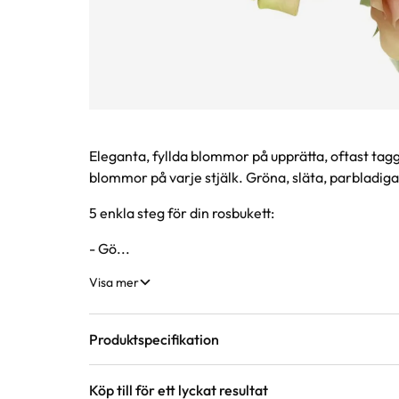
Produktinformation
Eleganta, fyllda blommor på upprätta, oftast tagg
blommor på varje stjälk. Gröna, släta, parbladiga 
5 enkla steg för din rosbukett:
- Gö...
Visa mer
Produktspecifikation
Köp till för ett lyckat resultat
Färg
Aprikos