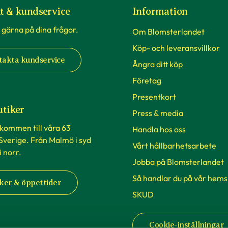
t & kundservice
Information
 gärna på dina frågor.
Om Blomsterlandet
Köp- och leveransvillkor
takta kundservice
Ångra ditt köp
Företag
Presentkort
utiker
Press & media
lkommen till våra 63
Handla hos oss
 Sverige. Från Malmö i syd
Vårt hållbarhetsarbete
 i norr.
Jobba på Blomsterlandet
Så handlar du på vår hems
ker & öppettider
SKUD
Cookie-inställningar