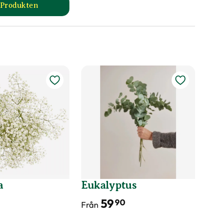
l Produkten
till Glasvas Rand produktsida
a
Eukalyptus
59
90
Från