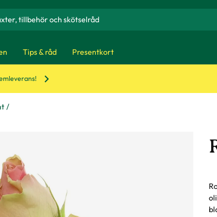
en
Tips & råd
Presentkort
hemleverans!
nt
Ro
ol
bl