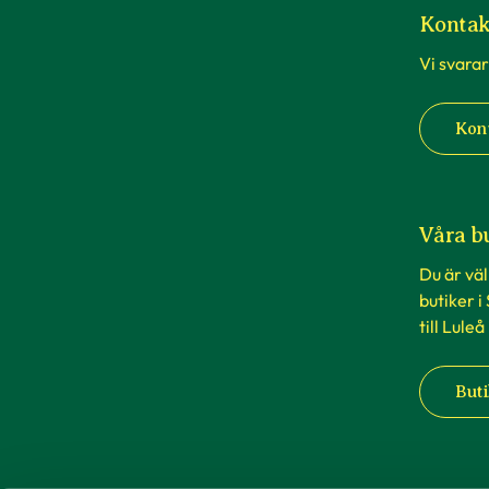
Kontak
Vi svarar
Kon
Våra b
Du är vä
butiker i
till Luleå
Buti