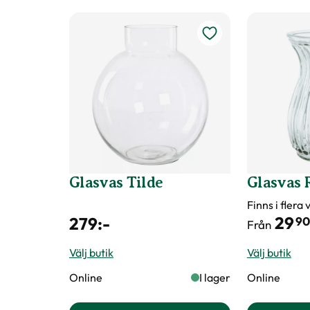
Förpackningsantal
9 st i förpackningen
Art nr
330938
Glasvas Tilde
Glasvas 
Finns i flera
29
279
:-
90
Från
Välj butik
Välj butik
Online
I lager
Online