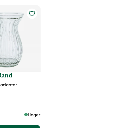
Rand
 varianter
I lager