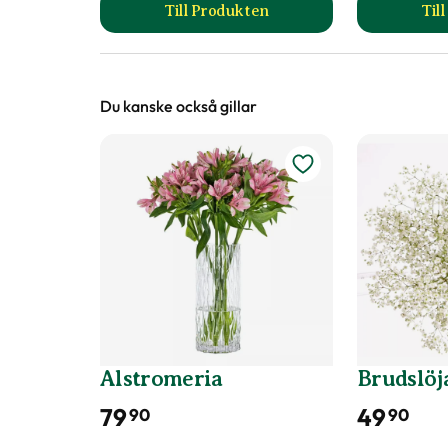
Till Produkten
Til
till Glasvas Tilde produktsida
Du kanske också gillar
Alstromeria
Brudslöj
79
49
90
90