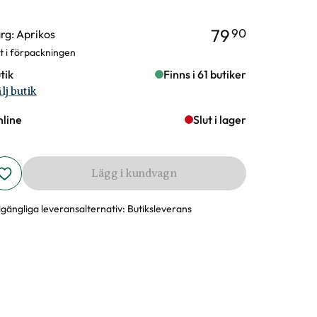
79
90
rianter
rg: Aprikos
st i förpackningen
tik
Finns i 61 butiker
lj butik
line
Slut i lager
Lägg i kundvagn
llgängliga leveransalternativ:
Butiksleverans