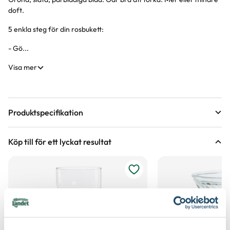
doft.
5 enkla steg för din rosbukett:
- Gö...
Visa mer
Produktspecifikation
Längd
40 cm
Köp till för ett lyckat resultat
Färg
Rosa
Förpackningsantal
9 st i förpackningen
Art nr
330941