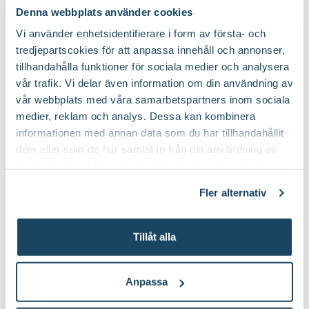
Denna webbplats använder cookies
Vi använder enhetsidentifierare i form av första- och
tredjepartscokies för att anpassa innehåll och annonser,
tillhandahålla funktioner för sociala medier och analysera
vår trafik. Vi delar även information om din användning av
Glasvas Tilde
Glasvas Rand
vår webbplats med våra samarbetspartners inom sociala
Finns i flera varianter
medier, reklam och analys. Dessa kan kombinera
29
279
:-
90
Från
informationen med annan data som du har tillhandahållit
Välj butik
Välj butik
dem eller som de har samlat in från din användning av
Online
I lager
Online
deras tjänster. Läs mer om olika cookies genom att
Till Produkten
Till Pr
klicka på länken 'Fler alternativ'."
till Glasvas Tilde produktsida
t
Fler alternativ
Tillåt alla
Du kanske också gillar
Anpassa