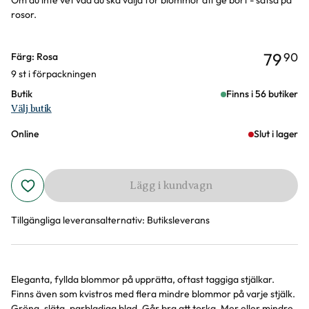
Om du inte vet vad du ska välja för blommor att ge bort - satsa på
rosor.
79
90
Varianter
Färg: Rosa
9 st i förpackningen
Butik
Finns i 56 butiker
Välj butik
Online
Slut i lager
Lägg i kundvagn
Tillgängliga leveransalternativ:
Butiksleverans
Eleganta, fyllda blommor på upprätta, oftast taggiga stjälkar.
Produktinformation
Finns även som kvistros med flera mindre blommor på varje stjälk.
Gröna, släta, parbladiga blad. Går bra att torka. Mer eller mindre