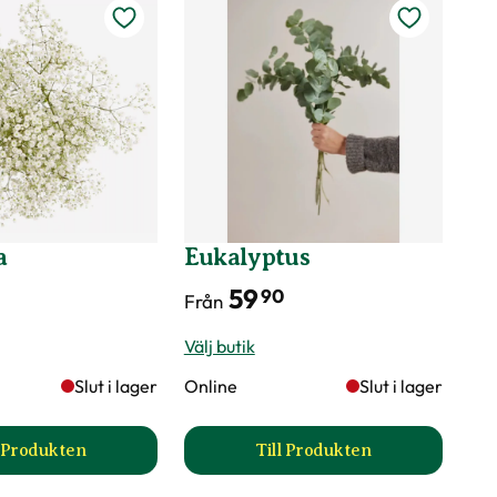
a
Eukalyptus
59
90
Från
Välj butik
Slut i lager
Online
Slut i lager
l Produkten
Till Produkten
till Brudslöja produktsida
till Eukalyptus produkt