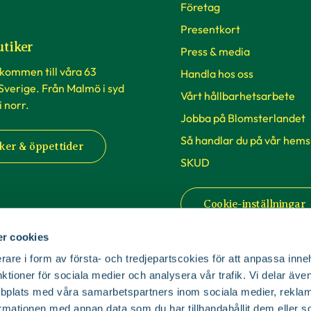
Företag
Presentkort
utiker
Press & media
lkommen till våra 63
Handla hos oss
 Sverige. Från Malmö i syd
Vårt hållbarhetsarbete
 i norr.
Jobba på Blomsterlandet
Så handlar du på vår hems
ker & öppettider
SKUD
Cookie-inställningar
r cookies
rare i form av första- och tredjepartscokies för att anpassa inne
nktioner för sociala medier och analysera vår trafik. Vi delar äv
bplats med våra samarbetspartners inom sociala medier, reklam
mationen med annan data som du har tillhandahållit dem eller s