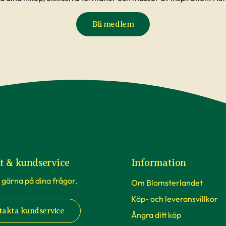
Bli medlem
t & kundservice
Information
 gärna på dina frågor.
Om Blomsterlandet
Köp- och leveransvillkor
takta kundservice
Ångra ditt köp