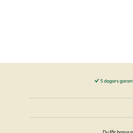
5 dagars garant
Du får bonus p