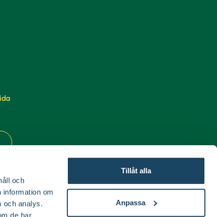
ida
Tillåt alla
håll och
en information om
Anpassa
 och analys.
om de har