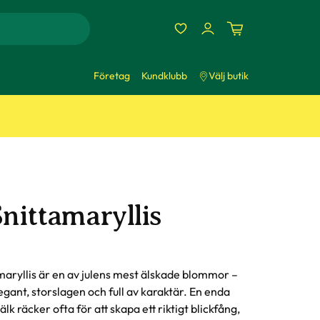
Företag
Kundklubb
Välj butik
Snittamaryllis
aryllis är en av julens mest älskade blommor –
egant, storslagen och full av karaktär. En enda
jälk räcker ofta för att skapa ett riktigt blickfång,