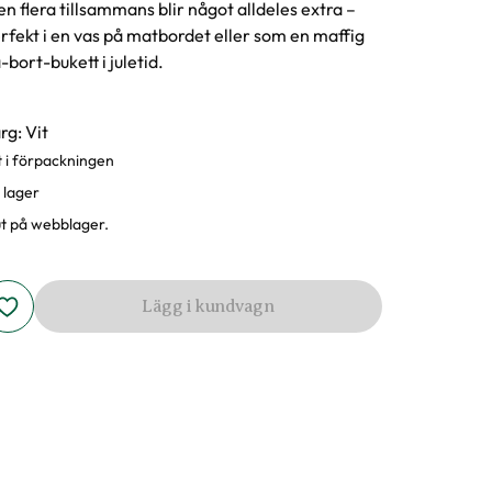
n flera tillsammans blir något alldeles extra –
rfekt i en vas på matbordet eller som en maffig
-bort-bukett i juletid.
rianter
rg: Vit
st i förpackningen
I lager
ut på webblager.
Lägg i kundvagn