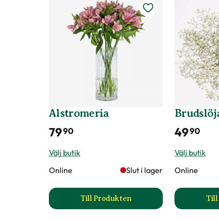
Färg
Vit
Förpackningsantal
1 st i förpackningen
Art nr
289579
Alstromeria
Brudslöj
79
49
90
90
Välj butik
Välj butik
Online
Slut i lager
Online
Till Produkten
Til
till Alstromeria produktsida