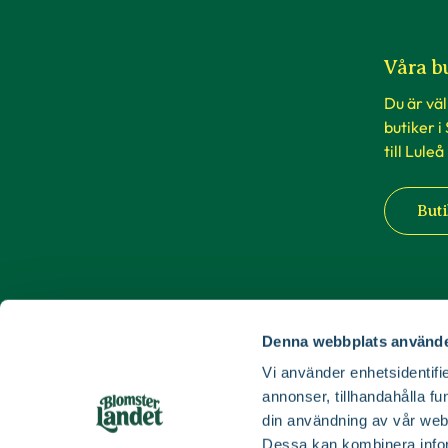
Våra b
Du är vä
butiker i
till Luleå
Buti
Denna webbplats använde
Vi använder enhetsidentifie
annonser, tillhandahålla fu
din användning av vår web
Dessa kan kombinera infor