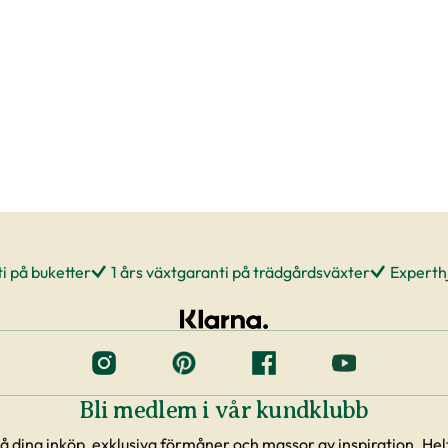
i på buketter
1 års växtgaranti på trädgårdsväxter
Experthj
Bli medlem i vår kundklubb
å dina inköp, exklusiva förmåner och massor av inspiration. Helt