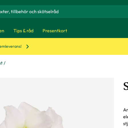
en
Tips & råd
Presentkort
hemleverans!
nt
Am
el
st