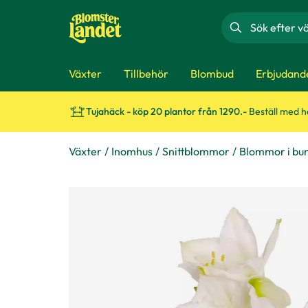
Sök
Växter
Tillbehör
Blombud
Erbjudand
Tujahäck - köp 20 plantor från 1290.-
Beställ med 
Växter
Inomhus
Snittblommor
Blommor i bu