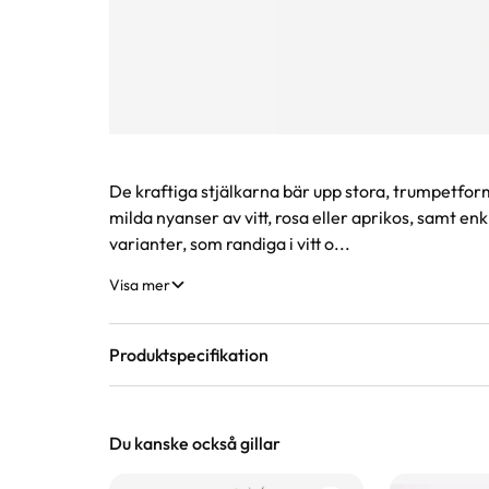
Produktinformation
De kraftiga stjälkarna bär upp stora, trumpetform
milda nyanser av vitt, rosa eller aprikos, samt en
varianter, som randiga i vitt o...
Visa mer
Produktspecifikation
Längd
60 cm
Du kanske också gillar