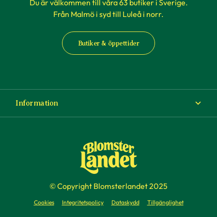
Du är välkommen till våra 63 butiker i Sverige.
Från Malmö i syd till Luleå i norr.
Butiker & öppettider
Information
Om Blomsterlandet
Köp- och leveransvillkor
Ångra ditt köp
© Copyright Blomsterlandet 2025
Företag
Cookies
Integritetspolicy
Dataskydd
Tillgänglighet