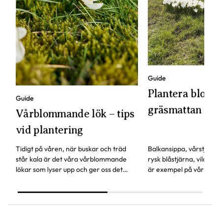
Guide
Plantera blomst
Guide
gräsmattan
Vårblommande lök – tips
vid plantering
Tidigt på våren, när buskar och träd
Balkansippa, vårstjärna
står kala är det våra vårblommande
rysk blåstjärna, vildtul
lökar som lyser upp och ger oss det
är exempel på vårlökar
första vårtecknet.
att planteras i gräsmat
roligt höstpyssel!