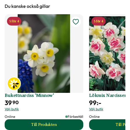
Du kanske också gillar
5 för 4
5 för 4
Bukettnarciss 'Minnow'
Lökmix Narcisser 
39
99
:-
90
Välj butik
Välj butik
Online
Förbeställ
Online
Till Produkten
Till Pr
till Bukettnarciss 'Minnow' produktsida
t