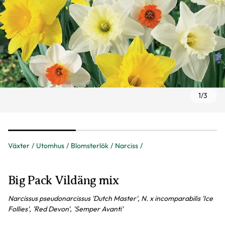
1
/
3
Växter
Utomhus
Blomsterlök
Narciss
Big Pack Vildäng mix
Narcissus pseudonarcissus 'Dutch Master', N. x incomparabilis 'Ice
Follies', 'Red Devon', 'Semper Avanti'