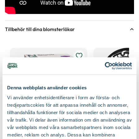
Utmärkande egenskaper
Doftar, För pollinatörer
Varumärke
Blomsterlandet
Tillbehör till dina blomsterlökar
Art nr
333472
Denna webbplats använder cookies
Vi använder enhetsidentifierare i form av första- och
tredjepartscokies för att anpassa innehåll och annonser,
tillhandahålla funktioner för sociala medier och analysera
vår trafik. Vi delar även information om din användning av
vår webbplats med våra samarbetspartners inom sociala
Benmjöl
Lökkorg 3-pack
Nelson Garden
Nelson Garden
medier, reklam och analys. Dessa kan kombinera