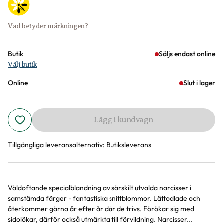
Vad betyder märkningen?
Butik
Säljs endast online
Välj butik
Online
Slut i lager
Lägg i kundvagn
Tillgängliga leveransalternativ:
Butiksleverans
Väldoftande specialblandning av särskilt utvalda narcisser i
Produktinformation
samstämda färger - fantastiska snittblommor. Lättodlade och
återkommer gärna år efter år där de trivs. Förökar sig med
sidolökar, därför också utmärkta till förvildning. Narcisser...