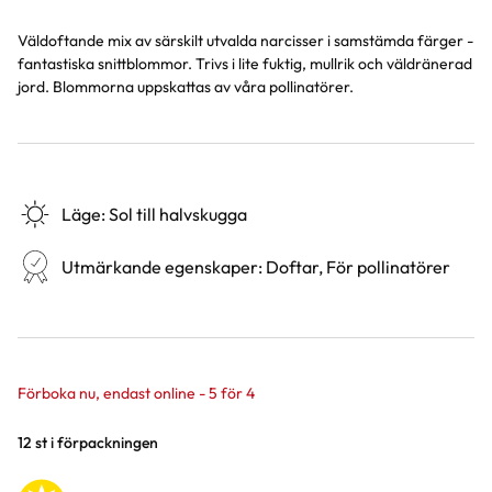
Väldoftande mix av särskilt utvalda narcisser i samstämda färger -
fantastiska snittblommor. Trivs i lite fuktig, mullrik och väldränerad
jord. Blommorna uppskattas av våra pollinatörer.
Läge
:
Sol till halvskugga
Utmärkande egenskaper
:
Doftar, För pollinatörer
Förboka nu, endast online - 5 för 4
Varianter
12 st i förpackningen