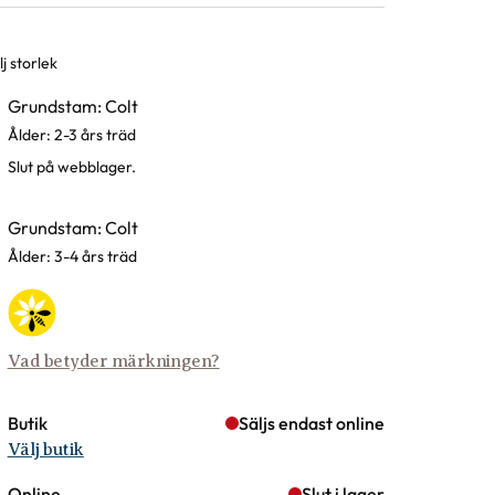
j storlek
rianter
Grundstam: Colt
Ålder: 2-3 års träd
Slut på webblager.
Grundstam: Colt
Ålder: 3-4 års träd
Vad betyder märkningen?
Butik
Säljs endast online
Välj butik
Online
Slut i lager