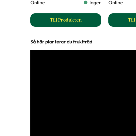
Online
I lager
Online
Fruktförvaring
Ingen förvaring/äts direkt
Fruktkött
Fast, Saftigt
Till Produkten
Til
till Juteband produktsida
Utmärkande egenskaper
För pollinatörer
Så här planterar du fruktträd
Art nr
336957