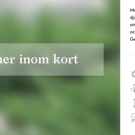
Me
dj
sm
oc
Ge