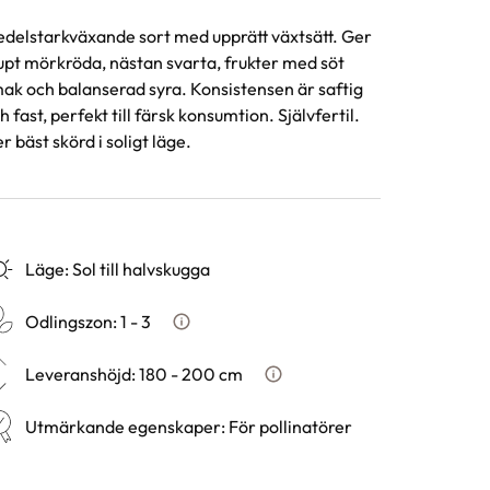
delstarkväxande sort med upprätt växtsätt. Ger
upt mörkröda, nästan svarta, frukter med söt
ak och balanserad syra. Konsistensen är saftig
h fast, perfekt till färsk konsumtion. Självfertil.
r bäst skörd i soligt läge.
Läge
:
Sol till halvskugga
Odlingszon
:
1 - 3
Vad är odlingszon?
Leveranshöjd
:
180 - 200 cm
Hur vi mäter leveranshöjd p
Utmärkande egenskaper
:
För pollinatörer