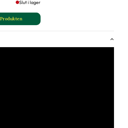
Slut i lager
l Produkten
till Granstör produktsida