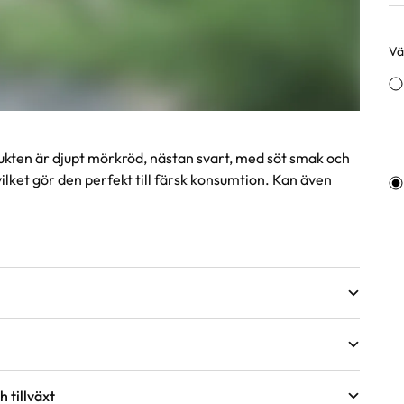
Väl
Va
ukten är djupt mörkröd, nästan svart, med söt smak och
ilket gör den perfekt till färsk konsumtion. Kan även
shöjd på växter
 tillväxt