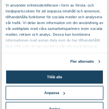
Till Produkten
Till Pr
till Träduppbindare väv produktsida
t
Vi använder enhetsidentifierare i form av första- och
Ursprung
Europa (Sverige) - västra Sibirien, Turkiet - Pamir,
tredjepartscokies för att anpassa innehåll och annonser,
nordvästra Afrika.
tillhandahålla funktioner för sociala medier och analysera
vår trafik. Vi delar även information om din användning av
Art nr
300431
Så här planterar du fruktträd
vår webbplats med våra samarbetspartners inom sociala
medier, reklam och analys. Dessa kan kombinera
informationen med annan data som du har tillhandahållit
dem eller som de har samlat in från din användning av
deras tjänster. Läs mer om olika cookies genom att
klicka på länken 'Fler alternativ'."
Fler alternativ
Tillåt alla
Anpassa
Läs mer om skötsel av körsbärsträd
Avvisa