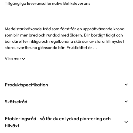
Tillgängliga leveransalternativ:
Butiksleverans
Medelstarkväxande träd som först får en upprättväxande krona
Produktinformation
som blir mer bred och rundad med åldern. Blir bördigt tidigt och
bär därefter rikliga och regelbundna skördar av stora till mycket
stora, svartbruna glänsande bär. Fruktköttet är ...
Visa mer
Produktspecifikation
Krukstorlek
5 liter
Skötselråd
Leveranshöjd
60 - 80 cm
Läge
Sol
Hur vi mäter leveranshöjd på växter
Etableringsråd - så får du en lyckad plantering och
tillväxt
Förväntad sluthöjd
3 - 5 m
Odlingszon
1 - 3
Höjd på trädgårdsväxter