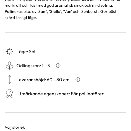
mörkrött och fast med god aromatisk smak och mild sötma.
Pollineras bl.a. av 'Sam', 'Stella', 'Van' och 'Sunburst'. Ger bäst
skörd i soligt läge.
Läge
:
Sol
Odlingszon
:
1 - 3
Vad är odlingszon?
Leveranshöjd
:
60 - 80 cm
Hur vi mäter leveranshöjd på 
Utmärkande egenskaper
:
För pollinatörer
Välj storlek