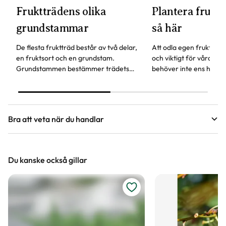
Fruktträdens olika
Plantera fruktt
grundstammar
så här
De flesta fruktträd består av två delar,
Att odla egen frukt är b
en fruktsort och en grundstam.
och viktigt för våra pol
Grundstammen bestämmer trädets
behöver inte ens ha en
storlek och härdighet. Andra
för att odla fruktträd.
egenskaper är när trädet börjar bära
frukt och hur gammalt trädet kan bli.
Bra att veta när du handlar
Höjd, längd och bilder
Du kanske också gillar
Vi försöker alltid ange växternas ungefärliga
mått, men då växter är levande och alla växter
är unika så kan måtten och din växts utseende
variera något från informationen och fotona på
hemsidan.