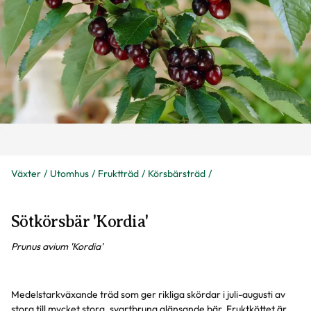
Växter
Utomhus
Fruktträd
Körsbärsträd
Sötkörsbär 'Kordia'
Prunus avium 'Kordia'
Medelstarkväxande träd som ger rikliga skördar i juli-augusti av
stora till mycket stora, svartbruna glänsande bär. Fruktköttet är