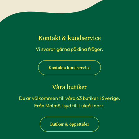
påverkade av temperaturförändringar under
transport är inte underlag för reklamation. Om
du beställer till en av våra butiker, sköts detta av
våra egna transporter som anpassas till
rådande väderförhållanden.
Kontakt & kundservice
Vi svarar gärna på dina frågor.
När du köper häckväxter - före
plantering
Kontakta kundservice
Att förbereda grävningen är att rekommendera,
men tänk på att inte boka markanläggare,
Våra butiker
hyrsläp eller andra tjänster kopplat till själva
Du är välkommen till våra 63 butiker i Sverige.
planteringen innan du vet säkert att
Från Malmö i syd till Luleå i norr.
häckplantorna är på plats hemma. Våra
leveranstider kan komma att ändras när du
Butiker & öppettider
exempelvis förbokat häckplantor långt i förväg.