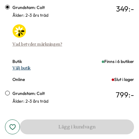
Varianter
349
:-
Grundstam: Colt
Ålder: 2-3 års träd
Vad betyder märkningen?
Butik
Finns i 6 butiker
Välj butik
Online
Slut i lager
799
:-
Grundstam: Colt
Ålder: 2-3 års träd
Lägg i kundvagn