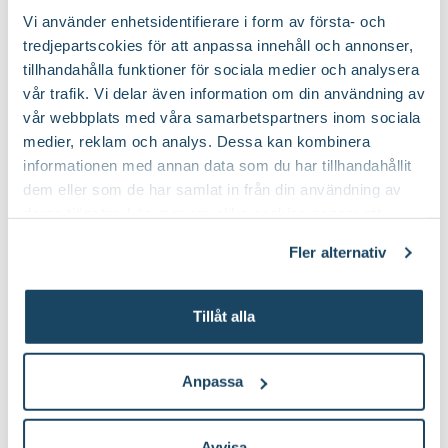
Till Produkten
Till Pr
till Träduppbindare väv produktsida
t
Vi använder enhetsidentifierare i form av första- och
Art nr
328126
tredjepartscokies för att anpassa innehåll och annonser,
tillhandahålla funktioner för sociala medier och analysera
vår trafik. Vi delar även information om din användning av
Så här planterar du fruktträd
vår webbplats med våra samarbetspartners inom sociala
medier, reklam och analys. Dessa kan kombinera
informationen med annan data som du har tillhandahållit
dem eller som de har samlat in från din användning av
deras tjänster. Läs mer om olika cookies genom att
klicka på länken 'Fler alternativ'."
Fler alternativ
Tillåt alla
Anpassa
Läs mer om skötsel av körsbärsträd
Avvisa