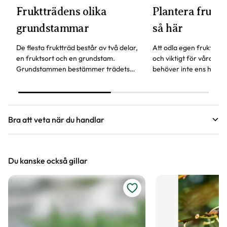
Fruktträdens olika
Plantera fruktt
grundstammar
så här
De flesta fruktträd består av två delar,
Att odla egen frukt är b
en fruktsort och en grundstam.
och viktigt för våra pol
Grundstammen bestämmer trädets
behöver inte ens ha en
storlek och härdighet. Andra
för att odla fruktträd.
egenskaper är när trädet börjar bära
frukt och hur gammalt trädet kan bli.
Bra att veta när du handlar
Höjd, längd och bilder
Du kanske också gillar
Vi försöker alltid ange växternas ungefärliga
mått, men då växter är levande och alla växter
är unika så kan måtten och din växts utseende
variera något från informationen och fotona på
hemsidan.