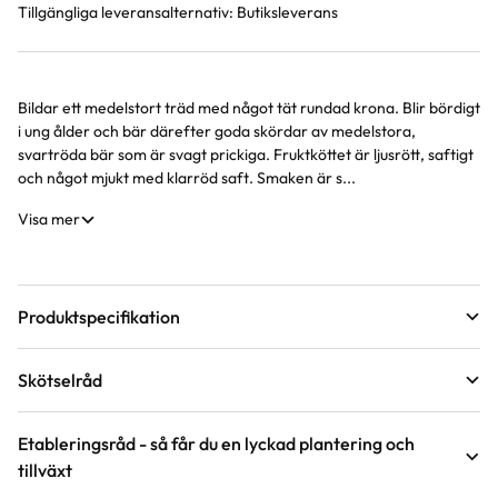
Tillgängliga leveransalternativ:
Butiksleverans
Bildar ett medelstort träd med något tät rundad krona. Blir bördigt
Produktinformation
i ung ålder och bär därefter goda skördar av medelstora,
svartröda bär som är svagt prickiga. Fruktköttet är ljusrött, saftigt
och något mjukt med klarröd saft. Smaken är s...
Visa mer
Produktspecifikation
Leveranshöjd
150 - 180 cm
Skötselråd
Hur vi mäter leveranshöjd på växter
Förväntad sluthöjd
3 - 5 m
Läge
Sol
Höjd på trädgårdsväxter
Etableringsråd - så får du en lyckad plantering och
tillväxt
Grundstam
Mahaleb
Odlingszon
1 - 3
Vad menas med olika grundstammar?