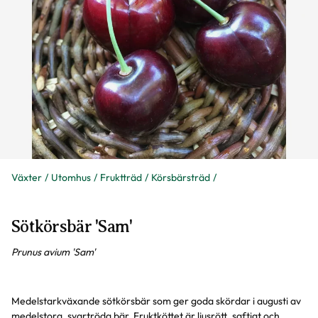
Växter
Utomhus
Fruktträd
Körsbärsträd
Sötkörsbär 'Sam'
Prunus avium 'Sam'
Medelstarkväxande sötkörsbär som ger goda skördar i augusti av
medelstora, svartröda bär. Fruktköttet är ljusrött, saftigt och