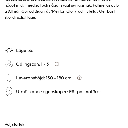
något mjukt med söt och något svagt syrlig smak. Pollineras av bl.
a 'Allmän Gulröd Bigarrå', 'Merton Glory' och 'Stella'. Ger bäst
skörd i soligt läge.
Läge
:
Sol
Odlingszon
:
1 - 3
Vad är odlingszon?
Leveranshöjd
:
150 - 180 cm
Hur vi mäter leveranshöjd p
Utmärkande egenskaper
:
För pollinatörer
Välj storlek