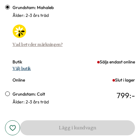
Varianter
Grundstam: Mahaleb
Ålder: 2-3 års träd
Vad betyder märkningen?
Butik
Säljs endast online
Välj butik
Online
Slut i lager
799
:-
Grundstam: Colt
Ålder: 2-3 års träd
Lägg i kundvagn