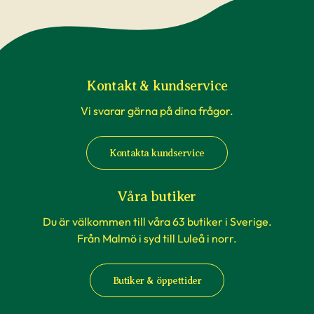
påverkade av temperaturförändringar under
transport är inte underlag för reklamation. Om
du beställer till en av våra butiker, sköts detta av
våra egna transporter som anpassas till
rådande väderförhållanden.
Kontakt & kundservice
Vi svarar gärna på dina frågor.
När du köper häckväxter - före
plantering
Kontakta kundservice
Att förbereda grävningen är att rekommendera,
men tänk på att inte boka markanläggare,
Våra butiker
hyrsläp eller andra tjänster kopplat till själva
Du är välkommen till våra 63 butiker i Sverige.
planteringen innan du vet säkert att
Från Malmö i syd till Luleå i norr.
häckplantorna är på plats hemma. Våra
leveranstider kan komma att ändras när du
Butiker & öppettider
exempelvis förbokat häckplantor långt i förväg.