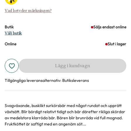
Vad betyder märkningen?
Butik
Säljs endast online
Välj butik
Online
Slut i lager
Lägg i kundvagn
Tillgängliga leveransalternativ:
Butiksleverans
Svagväxande, busklikt surkörsbär med något rundat och upprätt
Produktinformation
växtsätt. Blir bördigt relativt tidigt och bär därefter rikliga skördar
av medelstora klarröda bär. Bären blir brunröda vid full mognad.
Fruktköttet är saftigt med en angenäm söt...