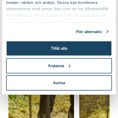
medier, reklam och analys. Dessa kan kombinera
informationen med annan data som du har tillhandahållit
dem eller som de har samlat in från din användning av
deras tjänster. Läs mer om olika cookies genom att
klicka på länken 'Fler alternativ'."
Fler alternativ
Läs mer om skötsel av körsbärsträd
Tillåt alla
Anpassa
Avvisa