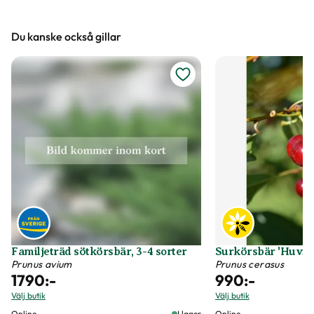
Höjd, längd och bilder
Du kanske också gillar
Vi försöker alltid ange växternas ungefärliga
mått, men då växter är levande och alla växter
är unika så kan måtten och din växts utseende
variera något från informationen och fotona på
hemsidan.
Växter är levande varor
Det är naturligt att växter får nya blad och
därmed också tappar blad. Om din växt har
några gula eller bruna bland, så innebär det inte
att växten är döende eller av dålig kvalitet. Vi
Familjeträd sötkörsbär, 3-4 sorter
Surkörsbär 'Huvim
rekommenderar att du försiktigt plockar bort
Prunus avium
Prunus cerasus
1790
:-
990
:-
dessa blad vid ankomst.
Välj butik
Välj butik
Online
I lager
Online