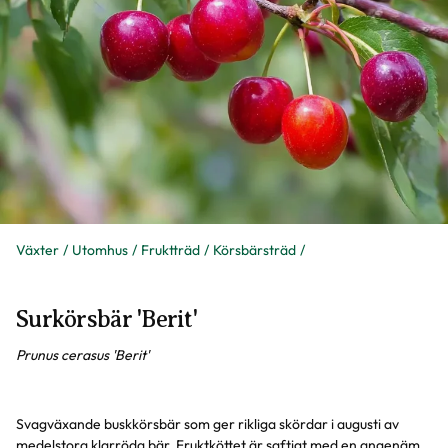
Växter
Utomhus
Fruktträd
Körsbärsträd
Surkörsbär 'Berit'
Prunus cerasus 'Berit'
Svagväxande buskkörsbär som ger rikliga skördar i augusti av
medelstora klarröda bär. Fruktköttet är saftigt med en angenäm