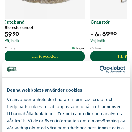
Jordprodukter
Planteringsjord
Fruktsmak
Sötsyrlig
Beskärningssätt
Klipp bort skadade, korsade och inåtväxande
Juteband
Granstör
grenar
Blomsterlandet
Fruktkött
Saftigt
69
59
90
90
Från
Beskärningstid
Juli-september (JAS-perioden)
Välj butik
Välj butik
Utmärkande egenskaper
För pollinatörer
Online
I lager
Online
Mognadstid
Augusti
Till Produkten
Till Pr
Art nr
336339
till Juteband produktsida
t
Fruktförvaring
Ingen förvaring/äts direkt
Så här planterar du fruktträd
Denna webbplats använder cookies
Vi använder enhetsidentifierare i form av första- och
tredjepartscokies för att anpassa innehåll och annonser,
tillhandahålla funktioner för sociala medier och analysera
vår trafik. Vi delar även information om din användning av
vår webbplats med våra samarbetspartners inom sociala