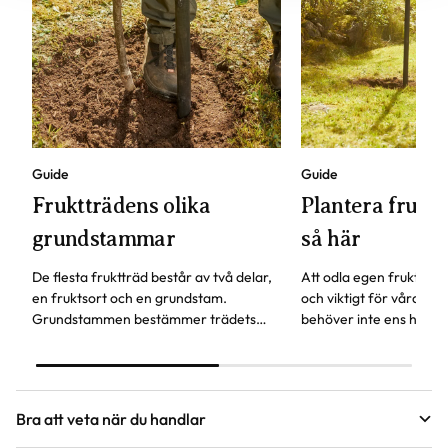
Guide
Guide
Fruktträdens olika
Plantera fruktt
grundstammar
så här
De flesta fruktträd består av två delar,
Att odla egen frukt är b
en fruktsort och en grundstam.
och viktigt för våra pol
Grundstammen bestämmer trädets
behöver inte ens ha en
storlek och härdighet. Andra
för att odla fruktträd.
egenskaper är när trädet börjar bära
frukt och hur gammalt trädet kan bli.
Bra att veta när du handlar