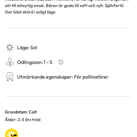
söt till sötsyrlig smak. Bären är goda till saft och sylt. Självfertil.
Ger bäst skörd i soligt läge.
Läge
:
Sol
Odlingszon
:
1 - 5
Vad är odlingszon?
Utmärkande egenskaper
:
För pollinatörer
Varianter
Grundstam: Colt
Ålder: 2-3 års träd