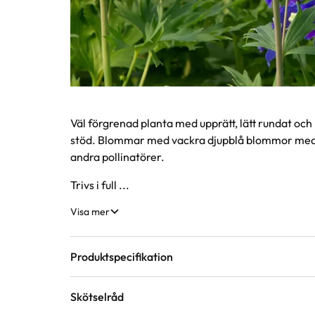
Produktinformation
Väl förgrenad planta med upprätt, lätt rundat och
stöd. Blommar med vackra djupblå blommor med v
andra pollinatörer.
Trivs i full ...
Visa mer
Produktspecifikation
Skötselråd
Krukstorlek
1 liter