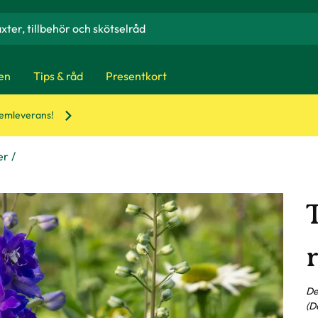
en
Tips & råd
Presentkort
hemleverans!
er
r
De
(D