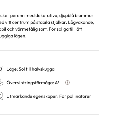
cker perenn med dekorativa, djupblå blommor
d vitt centrum på stabila stjälkar. Lågväxande,
abil och värmetålig sort. För soliga till lätt
uggiga lägen.
Läge
:
Sol till halvskugga
Övervintringsförmåga
:
A*
Vad betyder övervintringsfö
Utmärkande egenskaper
:
För pollinatörer