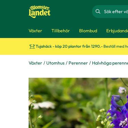
Sök
Växter
Tillbehör
Blombud
Erbjudand
Tujahäck - köp 20 plantor från 1290.-
Beställ med 
Växter
Utomhus
Perenner
Halvhöga perenn