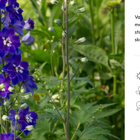
Va
me
st
sk