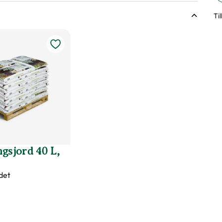
Ti
sväxter
ringsförmåga?
er märkningen?
gsjord 40 L,
det