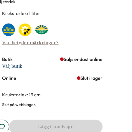
j storlek
rianter
Krukstorlek: 1 liter
Vad betyder märkningen?
Butik
Säljs endast online
Välj butik
Online
Slut i lager
Krukstorlek: 19 cm
Slut på webblager.
Lägg i kundvagn