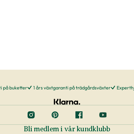
m du beställer till en av våra butiker, sköts detta
 rådande väderförhållanden.
re plantering
era, men tänk på att inte boka markanläggare,
va planteringen innan du vet säkert att
eranstider kan komma att ändras när du
rväg.
ing. Framförallt är det viktigt att förse plantorna
st på morgonen. Tänk på att anläggning av en
i på buketter
1 års växtgaranti på trädgårdsväxter
Experthj
r
passa fint där hemma och att du blir nöjd. För oss
Bli medlem i vår kundklubb