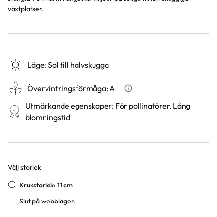
växtplatser.
Läge
:
Sol till halvskugga
Övervintringsförmåga
:
A
Vad betyder övervintringsför
Utmärkande egenskaper
:
För pollinatörer, Lång
blomningstid
Välj storlek
Varianter
Krukstorlek: 11 cm
Slut på webblager.