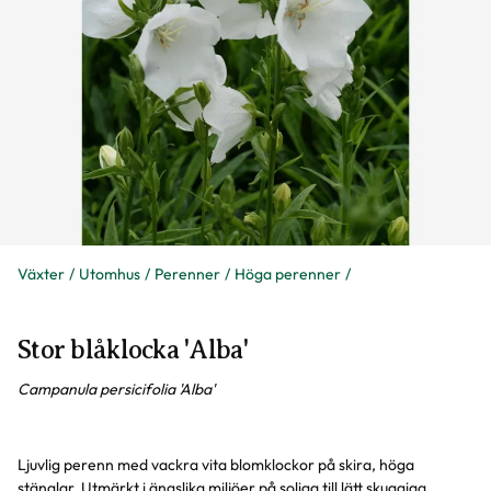
Växter
Utomhus
Perenner
Höga perenner
Stor blåklocka 'Alba'
Campanula persicifolia 'Alba'
Ljuvlig perenn med vackra vita blomklockor på skira, höga
stänglar. Utmärkt i ängslika miljöer på soliga till lätt skuggiga