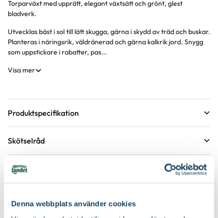
Torparväxt med upprätt, elegant växtsätt och grönt, glest
Produktinformation
bladverk.
Utvecklas bäst i sol till lätt skugga, gärna i skydd av träd och buskar.
Planteras i näringsrik, väldränerad och gärna kalkrik jord. Snygg
som uppstickare i rabatter, pas...
Visa mer
Produktspecifikation
Krukstorlek
9 cm
Skötselråd
Förväntad sluthöjd
70 - 80 cm
Läge
Sol till halvskugga
Höjd på trädgårdsväxter
Etableringsråd - så får du en lyckad plantering och
tillväxt
Växtsätt
Upprätt
Övervintringsförmåga
A
Vad betyder övervintringsförmåga?
Håll jorden fuktig det första året, stödvattna därefter under
Denna webbplats använder cookies
Köp till för ett lyckat resultat
torra perioder.
Blomfärg
Vit
Antal per kvm
8 plantor