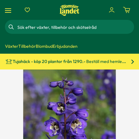
Sök
Växter
Tillbehör
Blombud
Erbjudanden
Tujahäck - köp 20 plantor från 1290.-
Beställ med hemleverans!
Bes