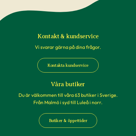
När du köper häckväxter - före
plantering
Att förbereda grävningen är att rekommendera,
Kontakt & kundservice
men tänk på att inte boka markanläggare,
Vi svarar gärna på dina frågor.
hyrsläp eller andra tjänster kopplat till själva
planteringen innan du vet säkert att
Kontakta kundservice
häckplantorna är på plats hemma. Våra
leveranstider kan komma att ändras när du
exempelvis förbokat häckplantor långt i förväg.
Våra butiker
Du är välkommen till våra 63 butiker i Sverige.
Plantorna kräver daglig tillsyn efter plantering.
Från Malmö i syd till Luleå i norr.
Framförallt är det viktigt att förse plantorna
med vatten varje dag under sommaren – helst
på morgonen. Tänk på att anläggning av en häck
Butiker & öppettider
kan påverka semesterplanerna.