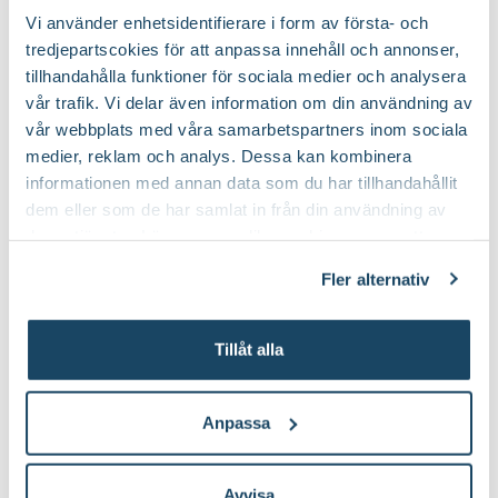
Köp till för ett lyckat resultat
torra perioder.
Blomfärg
Blå
Vi använder enhetsidentifierare i form av första- och
Antal per kvm
3 plantor
tredjepartscokies för att anpassa innehåll och annonser,
Håll rabatten fri från ogräs för att underlätta etablering.
Bladfärg
Grön
tillhandahålla funktioner för sociala medier och analysera
2 för 99:-
Jordmån
Mullrik jord, Näringsrik jord, Väldränerad jord
Gödsla inte nyplanterade rabatter första året, följande år efter
vår trafik. Vi delar även information om din användning av
behov, med fördel kan gödsel bytas ut mot jordförbättring som
vår webbplats med våra samarbetspartners inom sociala
Blomningstid
Juni, Juli, Augusti
Jordprodukter
myllas ner runt plantorna under våren.
Planteringsjord
medier, reklam och analys. Dessa kan kombinera
informationen med annan data som du har tillhandahållit
Utmärkande egenskaper
För pollinatörer
Beskärningssätt
Beskär ner till marknivå
dem eller som de har samlat in från din användning av
deras tjänster. Läs mer om olika cookies genom att
Certifiering
MPS
Beskärningstid
På våren
Vad betyder märkningen?
klicka på länken 'Fler alternativ'."
Fler alternativ
Ursprung
Kulturursprung
Art nr
104423
Tillåt alla
Smal planteringsspade
Planteringsjord 40 
Blomsterlandet
Blomsterlandet
59
1794
:-
90
Anpassa
Välj butik
Välj butik
Online
Slut i lager
Online
Till Produkten
Till Pr
Avvisa