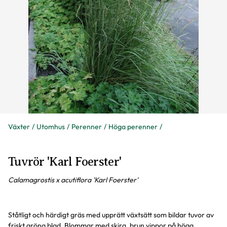
Växter
Utomhus
Perenner
Höga perenner
Tuvrör 'Karl Foerster'
Calamagrostis x acutiflora 'Karl Foerster'
Ståtligt och härdigt gräs med upprätt växtsätt som bildar tuvor av
friskt gröna blad. Blommar med skira, brun vippor på höga,