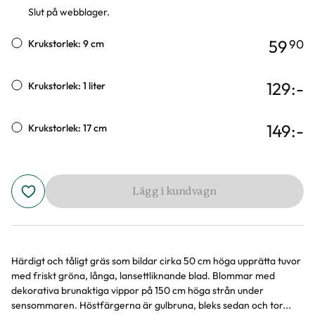
Slut på webblager.
59
90
Krukstorlek: 9 cm
129
:-
Krukstorlek: 1 liter
149
:-
Krukstorlek: 17 cm
Lägg i kundvagn
Härdigt och tåligt gräs som bildar cirka 50 cm höga upprätta tuvor
Produktinformation
med friskt gröna, långa, lansettliknande blad. Blommar med
dekorativa brunaktiga vippor på 150 cm höga strån under
sensommaren. Höstfärgerna är gulbruna, bleks sedan och tor...