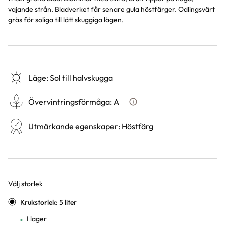
vajande strån. Bladverket får senare gula höstfärger. Odlingsvärt
gräs för soliga till lätt skuggiga lägen.
Läge
:
Sol till halvskugga
Övervintringsförmåga
:
A
Vad betyder övervintringsför
Utmärkande egenskaper
:
Höstfärg
Välj storlek
Varianter
Krukstorlek: 5 liter
I lager