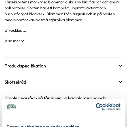
Kärleksörtens mörkrosa blommor älskas av bin, fjärilar och andra
Produktinformation
pollinatörer. Sorten har ett kompakt, upprätt växtsätt och
purpurfärgat bladverk. Blommar från augusti och in på hösten
med blomflockar av små stjärnlika blommor.
Utvecklas ...
Visa mer
Produktspecifikation
Krukstorlek
17 cm
Skötselråd
Förväntad sluthöjd
25 - 35 cm
Läge
Sol
Höjd på trädgårdsväxter
Etableringsråd - så får du en lyckad plantering och
tillväxt
Växtsätt
Lågt och kompakt
Övervintringsförmåga
B*
Vad betyder övervintringsförmåga?
Håll jorden fuktig det första året, stödvattna därefter under
Köp till för ett lyckat resultat
torra perioder.
Blomfärg
Röd
Antal per kvm
7-9 plantor
Denna webbplats använder cookies