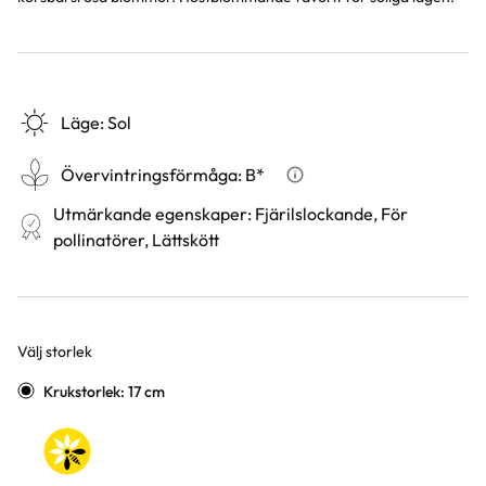
Läge
:
Sol
Övervintringsförmåga
:
B*
Vad betyder övervintringsf
Utmärkande egenskaper
:
Fjärilslockande, För
pollinatörer, Lättskött
Välj storlek
Varianter
Krukstorlek: 17 cm