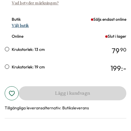
Vad betyder märkningen?
Butik
Säljs endast online
Välj butik
Online
Slut i lager
79
90
Krukstorlek: 13 cm
199
:-
Krukstorlek: 19 cm
Lägg i kundvagn
Tillgängliga leveransalternativ:
Butiksleverans