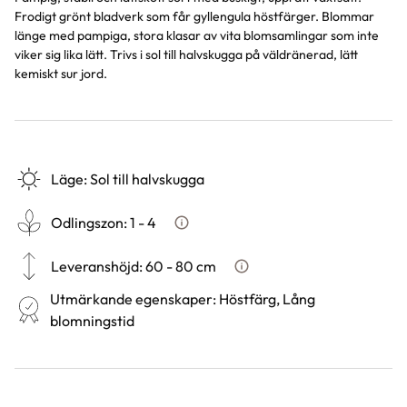
Frodigt grönt bladverk som får gyllengula höstfärger. Blommar
länge med pampiga, stora klasar av vita blomsamlingar som inte
viker sig lika lätt. Trivs i sol till halvskugga på väldränerad, lätt
kemiskt sur jord.
Läge
:
Sol till halvskugga
Odlingszon
:
1 - 4
Vad är odlingszon?
Leveranshöjd
:
60 - 80 cm
Hur vi mäter leveranshöjd på 
Utmärkande egenskaper
:
Höstfärg, Lång
blomningstid