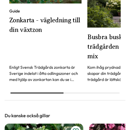
Guide
Zonkarta - vägledning till
din växtzon
Busbra buskar 
trädgården - vä
mix
Enligt Svensk Trädgårds zonkarta är
Kom ihåg prydnadsbusk
Sverige indelat i åtta odlingszoner och
skapar din trädgård. De
med hjälp av zonkartan kan du se i
trädgård är lättskötta, 
vilken växtzon din trädgård ligger.
kan användas både som
marktäckare och insyn
Du kanske också gillar