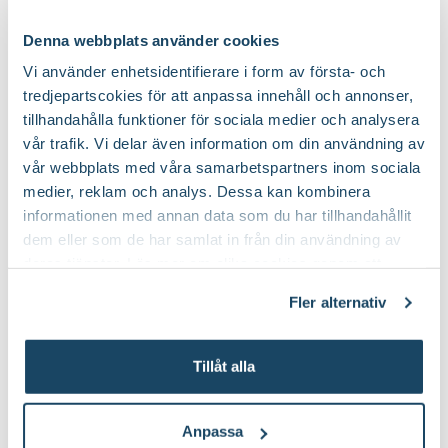
Tips för hortensia i trädgården
Denna webbplats använder cookies
Vi använder enhetsidentifierare i form av första- och
tredjepartscokies för att anpassa innehåll och annonser,
tillhandahålla funktioner för sociala medier och analysera
vår trafik. Vi delar även information om din användning av
vår webbplats med våra samarbetspartners inom sociala
medier, reklam och analys. Dessa kan kombinera
informationen med annan data som du har tillhandahållit
dem eller som de har samlat in från din användning av
deras tjänster. Läs mer om olika cookies genom att
klicka på länken 'Fler alternativ'."
Vipphortensia 
Fler alternativ
underbar blomn
sensommaren
Tillåt alla
Anpassa