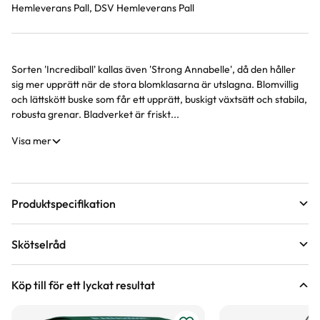
Hemleverans Pall, DSV Hemleverans Pall
Sorten 'Incrediball' kallas även 'Strong Annabelle', då den håller
Produktinformation
sig mer upprätt när de stora blomklasarna är utslagna. Blomvillig
och lättskött buske som får ett upprätt, buskigt växtsätt och stabila,
robusta grenar. Bladverket är friskt...
Visa mer
Produktspecifikation
Krukstorlek
12 liter
Skötselråd
Leveranshöjd
60 - 80 cm
Läge
Sol till halvskugga
Hur vi mäter leveranshöjd på växter
Köp till för ett lyckat resultat
Förväntad sluthöjd
120 - 150 cm
Odlingszon
1 - 4
Höjd på trädgårdsväxter