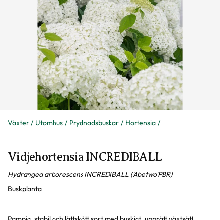
Växter
Utomhus
Prydnadsbuskar
Hortensia
Vidjehortensia INCREDIBALL
Hydrangea arborescens INCREDIBALL ('Abetwo'PBR)
Buskplanta
Pampig, stabil och lättskött sort med buskigt, upprätt växtsätt.