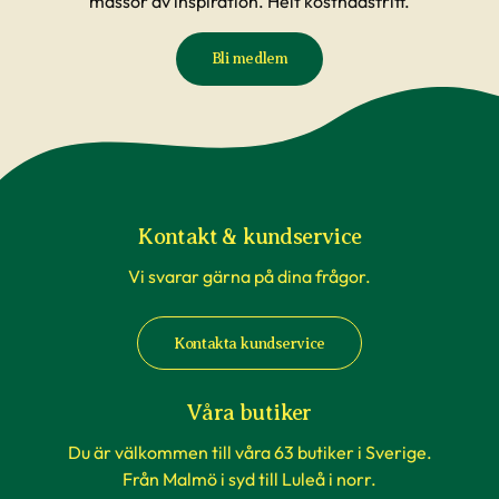
massor av inspiration. Helt kostnadsfritt.
till dig som konsument att kontrollera
väderförhållanden innan du gör din beställning.
Bli medlem
Reklamationer i samband med att växter blivit
påverkade av temperaturförändringar under
transport är inte underlag för reklamation. Om
du beställer till en av våra butiker, sköts detta av
våra egna transporter som anpassas till
rådande väderförhållanden.
Kontakt & kundservice
Vi svarar gärna på dina frågor.
När du köper häckväxter - före
plantering
Kontakta kundservice
Att förbereda grävningen är att rekommendera,
men tänk på att inte boka markanläggare,
Våra butiker
hyrsläp eller andra tjänster kopplat till själva
Du är välkommen till våra 63 butiker i Sverige.
planteringen innan du vet säkert att
Från Malmö i syd till Luleå i norr.
häckplantorna är på plats hemma. Våra