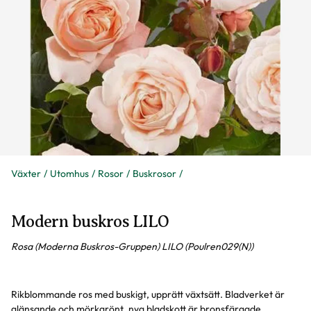
Växter
Utomhus
Rosor
Buskrosor
Modern buskros LILO
Rosa (Moderna Buskros-Gruppen) LILO (Poulren029(N))
Rikblommande ros med buskigt, upprätt växtsätt. Bladverket är
glänsande och mörkgrönt, nya bladskott är bronsfärgade.