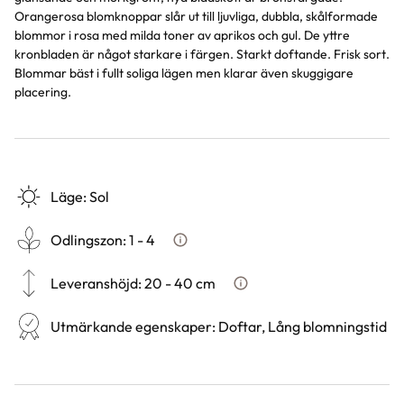
Orangerosa blomknoppar slår ut till ljuvliga, dubbla, skålformade
blommor i rosa med milda toner av aprikos och gul. De yttre
kronbladen är något starkare i färgen. Starkt doftande. Frisk sort.
Blommar bäst i fullt soliga lägen men klarar även skuggigare
placering.
Läge
:
Sol
Odlingszon
:
1 - 4
Vad är odlingszon?
Leveranshöjd
:
20 - 40 cm
Hur vi mäter leveranshöjd på
Utmärkande egenskaper
:
Doftar, Lång blomningstid