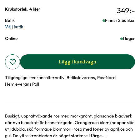
349
:-
Varianter
Krukstorlek: 4 liter
Butik
Finns i 2 butiker
Välj butik
Online
I lager
Lägg i kundvagn
Tillgängliga leveransalternativ:
Butiksleverans, PostNord
Hemleverans Pall
Buskigt, upprättväxande ros med mörkgrönt, glänsande bladverk
Produktinformation
där nya bladskott är bronsfärgade. Orangerosa blomknoppar slår
ut i dubbla, skålformade blommor i rosa med toner av aprikos och
gul. De yttre kronbladen är något starkare i färge...