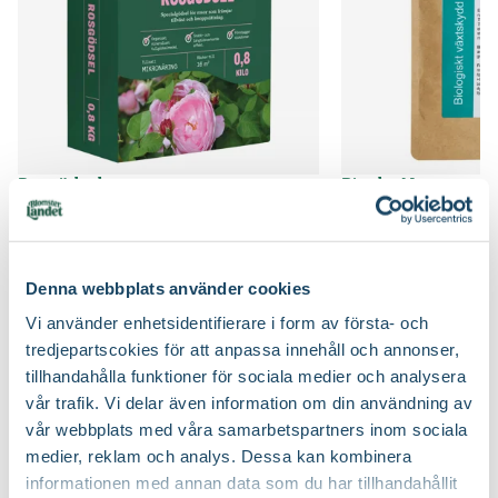
Blomningstid
Juni, Juli, Augusti, September, Oktober
Jordprodukter
Rosjord
Utmärkande egenskaper
Doftar, Lång blomningstid
Beskärningssätt
Beskär ner till ca 10-15 cm över marknivå
Ursprung
Kulturursprung
Beskärningstid
På våren, På vårvintern
Art nr
319857
Rosgödsel
Binab t Nyttosvam
Blomsterlandet PRO
79
199
:-
90
Välj butik
Välj butik
Online
Slut i lager
Online
Denna webbplats använder cookies
Till Produkten
Till Pr
Vi använder enhetsidentifierare i form av första- och
till Rosgödsel produktsida
t
tredjepartscokies för att anpassa innehåll och annonser,
tillhandahålla funktioner för sociala medier och analysera
vår trafik. Vi delar även information om din användning av
vår webbplats med våra samarbetspartners inom sociala
Så här planterar du rosor
medier, reklam och analys. Dessa kan kombinera
informationen med annan data som du har tillhandahållit