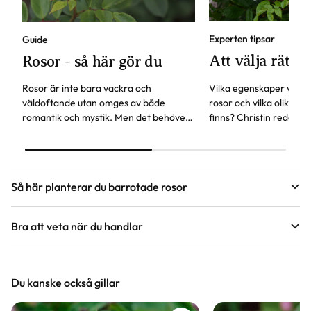
Experten tipsar
Guide
Att välja rätt r
Rosor - så här gör du
Rosor är inte bara vackra och
Vilka egenskaper vill du
väldoftande utan omges av både
rosor och vilka olika bl
romantik och mystik. Men det behöver
finns? Christin reder u
inte vara svårt att få dem att trivas, här
tänka på för att välja r
hittar du svaren på vanliga frågor om
önskemål.
rosor.
Så här planterar du barrotade rosor
Bra att veta när du handlar
Guide
Höjd, längd och bilder
Plantera barrotade rosor
Du kanske också gillar
Vi försöker alltid ange växternas ungefärliga
Att köpa barrotade rosor bli alltmer populärt. Plantorna finns
i butik under tidig vår och höst, är ofta prisvärda och
mått, men då växter är levande och alla växter