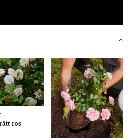
r
rätt ros