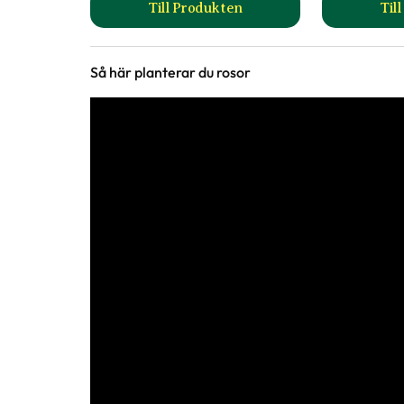
Till Produkten
Til
till Rosgödsel produktsida
Ursprung
Kulturursprung.
Så här planterar du rosor
Art nr
319879