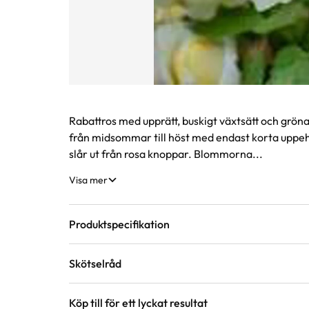
Produktinformation
Rabattros med upprätt, buskigt växtsätt och grön
från midsommar till höst med endast korta uppeh
slår ut från rosa knoppar. Blommorna...
Visa mer
Produktspecifikation
Skötselråd
Krukstorlek
4 liter
Köp till för ett lyckat resultat
Läge
Sol till halvskugga