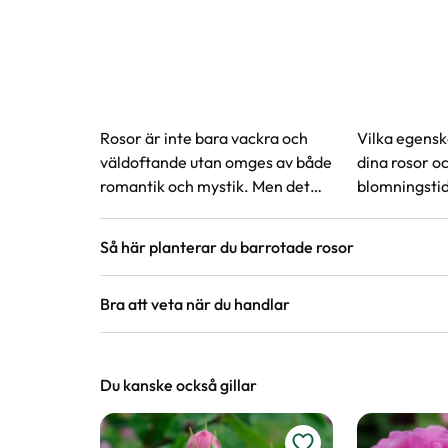
Rosor är inte bara vackra och
Vilka egenska
väldoftande utan omges av både
dina rosor oc
romantik och mystik. Men det
blomningstid
behöver inte vara svårt att få
reder ut vad
dem att trivas, här hittar du
på för att vä
Så här planterar du barrotade rosor
svaren på vanliga frågor om
önskemål.
rosor.
Bra att veta när du handlar
Höjd, längd och bilder
Vi försöker alltid ange växternas ungefärli
Du kanske också gillar
är unika så kan måtten och din växts utsee
på hemsidan.