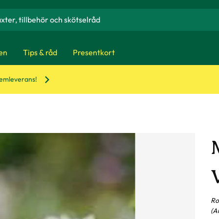
en
Tips & råd
Presentkort
hemleverans!
Ro
(A