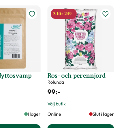
öjd på växter
3 för 249:-
dsväxter
Nyttosvamp
Ros- och perennjord
Rölunda
99
:-
Välj butik
sk ved, Gallra ut äldre grenar på olika höjder
I lager
Online
Slut i lager