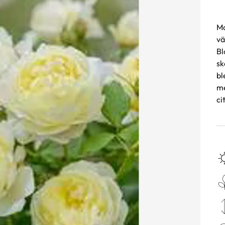
Mo
vä
Bl
sk
bl
me
ci