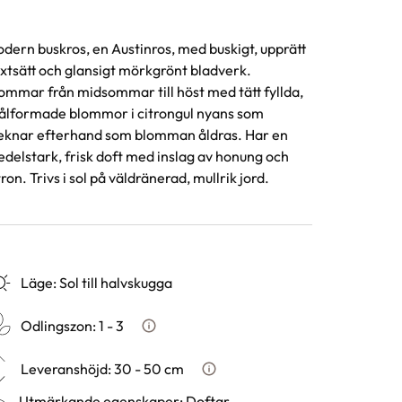
dern buskros, en Austinros, med buskigt, upprätt
xtsätt och glansigt mörkgrönt bladverk.
ommar från midsommar till höst med tätt fyllda,
ålformade blommor i citrongul nyans som
eknar efterhand som blomman åldras. Har en
delstark, frisk doft med inslag av honung och
tron. Trivs i sol på väldränerad, mullrik jord.
Läge
:
Sol till halvskugga
Odlingszon
:
1 - 3
Vad är odlingszon?
Leveranshöjd
:
30 - 50 cm
Hur vi mäter leveranshöjd på 
Utmärkande egenskaper
:
Doftar,