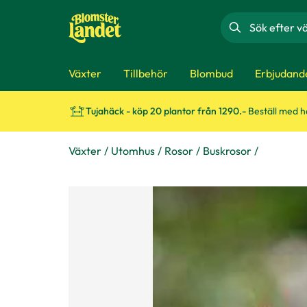
Sök
Växter
Tillbehör
Blombud
Erbjudand
Tujahäck - köp 20 plantor från 1290.-
Beställ med 
Växter
Utomhus
Rosor
Buskrosor