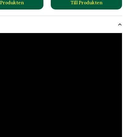
l Produkten
Till Produkten
till Binab t Nyttosvamp produktsida
till Ros- och perennjor