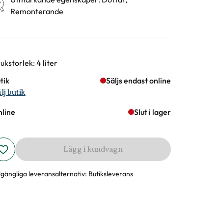
Remonterande
rianter
ukstorlek: 4 liter
tik
Säljs endast online
lj butik
line
Slut i lager
Lägg i kundvagn
llgängliga leveransalternativ:
Butiksleverans