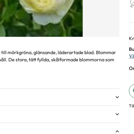
Va
Kr
Bu
a till mörkgröna, glänsande, läderartade blad. Blommar
Vä
åll. De stora, tätt fyllda, skålformade blommorna som
On
Ti