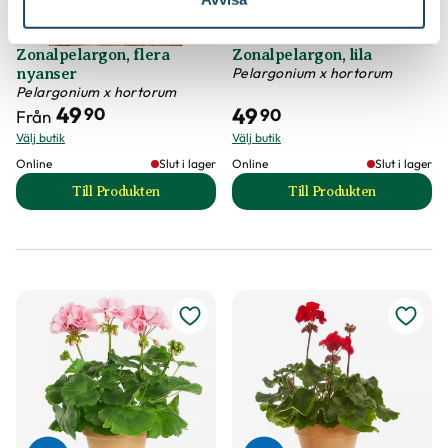
Zonalpelargon, flera
Zonalpelargon, lila
Pelargonium x hortorum
nyanser
Pelargonium x hortorum
49
49
90
90
Från
Välj butik
Välj butik
Online
Slut i lager
Online
Slut i lager
Till Produkten
Till Produkten
till Zonalpelargon, flera nyanser produktsida
till Zonalpelargon, 