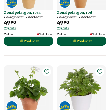
Zonalpelargon, rosa
Zonalpelargon, röd
Pelargonium x hortorum
Pelargonium x hortorum
49
49
90
90
Välj butik
Välj butik
Online
Slut i lager
Online
Slut i lager
Till Produkten
Till Produkten
till Zonalpelargon, rosa produktsida
till Zonalpelargon,