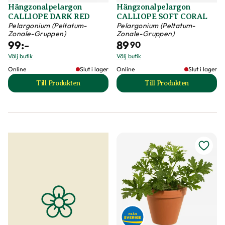
Hängzonalpelargon
Hängzonalpelargon
CALLIOPE DARK RED
CALLIOPE SOFT CORAL
Pelargonium (Peltatum-
Pelargonium (Peltatum-
Zonale-Gruppen)
Zonale-Gruppen)
99
:-
89
90
Välj butik
Välj butik
Online
Slut i lager
Online
Slut i lager
Till Produkten
Till Produkten
till Hängzonalpelargon CALLIOPE DARK RED produk
till Hängzonalpe