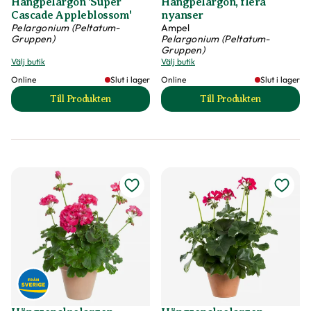
Hängpelargon 'Super
Hängpelargon, flera
Cascade Appleblossom'
nyanser
Pelargonium (Peltatum-
Ampel
Gruppen)
Pelargonium (Peltatum-
Gruppen)
Välj butik
Välj butik
Online
Slut i lager
Online
Slut i lager
Till Produkten
Till Produkten
till Hängpelargon 'Super Cascade Appleblossom' prod
till Hängpelargon,