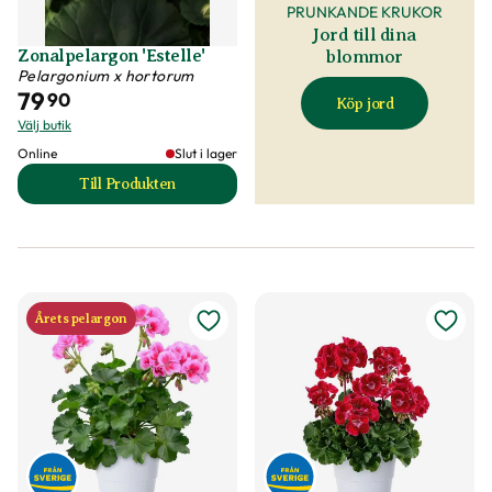
PRUNKANDE KRUKOR
Jord till dina
Zonalpelargon 'Estelle'
blommor
Pelargonium x hortorum
79
90
Köp jord
Välj butik
Online
Slut i lager
Till Produkten
till Zonalpelargon 'Estelle' produktsida
Årets pelargon