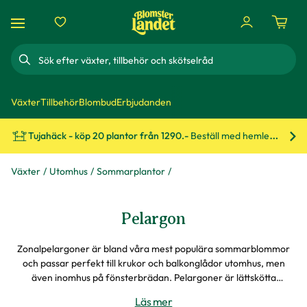
Sök
Växter
Tillbehör
Blombud
Erbjudanden
Tujahäck - köp 20 plantor från 1290.-
Beställ med hemleverans!
Bes
Växter
Utomhus
Sommarplantor
Pelargon
Zonalpelargoner är bland våra mest populära sommarblommor
och passar perfekt till krukor och balkonglådor utomhus, men
även inomhus på fönsterbrädan. Pelargoner är lättskötta
sommarblommor som ger den där klassiskt hemtrevliga känslan.
Läs mer