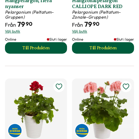
Hängpelargon, flera
Hängzonalpelargon
nyanser
CALLIOPE DARK RED
Pelargonium (Peltatum-
Pelargonium (Peltatum-
Gruppen)
Zonale-Gruppen)
79
79
90
90
Från
Från
Välj butik
Välj butik
Online
Slut i lager
Online
Slut i lager
Till Produkten
Till Produkten
till Hängpelargon, flera nyanser produktsida
till Hängzonalpe