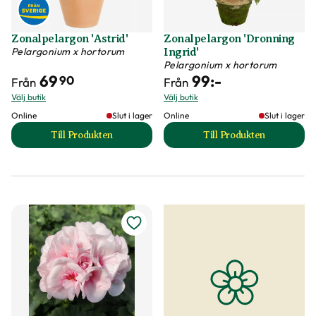
Zonalpelargon 'Astrid'
Zonalpelargon 'Dronning
Pelargonium x hortorum
Ingrid'
Pelargonium x hortorum
69
99
:-
90
Från
Från
Välj butik
Välj butik
Online
Slut i lager
Online
Slut i lager
Till Produkten
Till Produkten
till Zonalpelargon 'Astrid' produktsida
till Zonalpelargon 