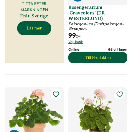
TITTA EFTER
Rosengeranium
MÄRKNINGEN
'Graveolens' (DR
Från Sverige
WESTERLUND)
Pelargonium (Doftpelargon-
Läs mer
Gruppen)
99
:-
Välj butik
Online
Slut i lager
Till Produkten
till Rosengeraniu