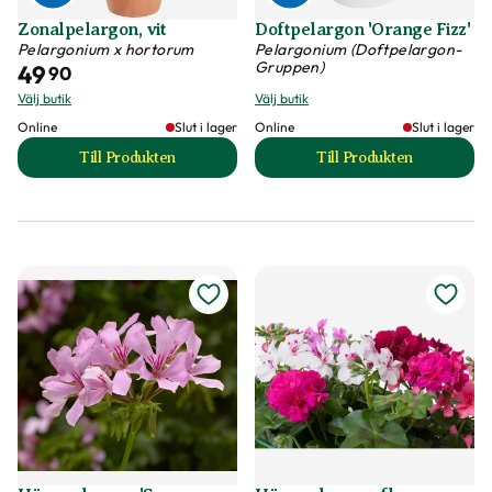
Zonalpelargon, vit
Doftpelargon 'Orange Fizz'
Pelargonium x hortorum
Pelargonium (Doftpelargon-
Gruppen)
49
90
Välj butik
Välj butik
Online
Slut i lager
Online
Slut i lager
Till Produkten
Till Produkten
till Zonalpelargon, vit produktsida
till Doftpelargon '