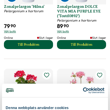
Zonalpelargon 'Hilma'
Zonalpelargon DOLCE
Pelargonium x hortorum
VITA MIA PURPLE EYE
('Tostd0892')
Pelargonium x hortorum
79
89
90
90
Välj butik
Välj butik
Online
Slut i lager
Online
Slut i lager
Till Produkten
Till Produkten
till Zonalpelargon 'Hilma' produktsida
till Zonalpelargo
Denna webbplats använder cookies