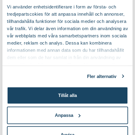
Vi använder enhetsidentifierare i form av första- och
Zonalpelargon
Zonalpelargon SUMMER
tredjepartscokies för att anpassa innehåll och annonser,
SAVANNAH TEXMEX
TWIST ROSE
tillhandahålla funktioner för sociala medier och analysera
Pelargonium x hortorum
RUBY
vår trafik. Vi delar även information om din användning av
Pelargonium x hortorum
79
99
90
90
vår webbplats med våra samarbetspartners inom sociala
medier, reklam och analys. Dessa kan kombinera
Välj butik
Välj butik
informationen med annan data som du har tillhandahållit
Online
Slut i lager
Online
Slut i lager
dem eller som de har samlat in från din användning av
Till Produkten
Till Produkten
till Zonalpelargon SAVANNAH TEXMEX RUBY produ
till Zonalpelarg
deras tjänster. Läs mer om olika cookies genom att
klicka på länken 'Fler alternativ'."
Fler alternativ
Tillåt alla
Anpassa
Avvisa