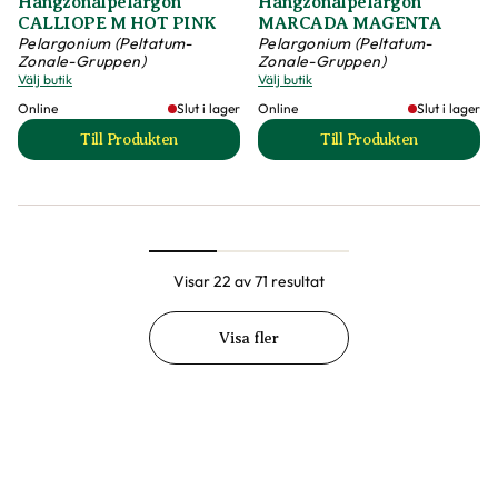
Hängzonalpelargon
Hängzonalpelargon
CALLIOPE M HOT PINK
MARCADA MAGENTA
Pelargonium (Peltatum-
Pelargonium (Peltatum-
Zonale-Gruppen)
Zonale-Gruppen)
Välj butik
Välj butik
Online
Slut i lager
Online
Slut i lager
Till Produkten
Till Produkten
till Hängzonalpelargon CALLIOPE M HOT PINK prod
till Hängzonalpe
Visar 22 av 71 resultat
Visa fler