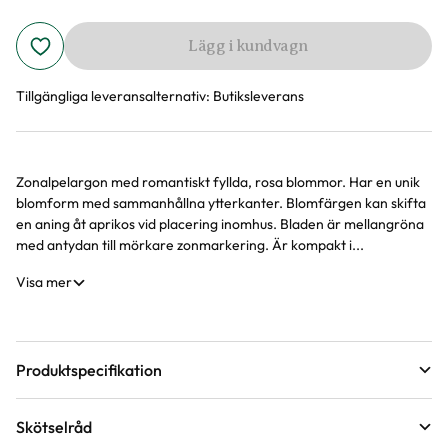
Lägg i kundvagn
Tillgängliga leveransalternativ:
Butiksleverans
Zonalpelargon med romantiskt fyllda, rosa blommor. Har en unik
Produktinformation
blomform med sammanhållna ytterkanter. Blomfärgen kan skifta
en aning åt aprikos vid placering inomhus. Bladen är mellangröna
med antydan till mörkare zonmarkering. Är kompakt i...
Visa mer
Produktspecifikation
Krukstorlek
12 cm
Skötselråd