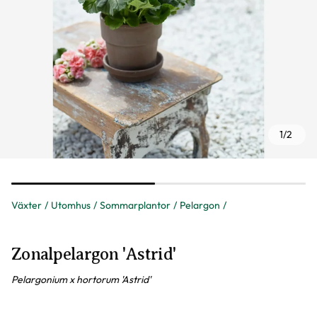
1
/
2
Växter
Utomhus
Sommarplantor
Pelargon
Zonalpelargon 'Astrid'
Pelargonium x hortorum 'Astrid'