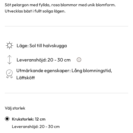
Söt pelargon med fyllda, rosa blommor med unik blomform.
Utvecklas bäst i fullt soliga lägen.
Läge
:
Sol till halvskugga
Leveranshöjd
:
20 - 30 cm
Hur vi mäter leveranshöjd på 
Utmärkande egenskaper
:
Lång blomningstid,
Lättskött
Välj storlek
Varianter
Krukstorlek: 12 cm
Leveranshöjd: 20 - 30 cm