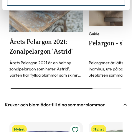
Guide
Årets Pelargon 2021:
Pelargon - sköt
Zonalpelargon 'Astrid'
Årets Pelargon 2021 är en helt ny
Pelargoner är lättskötta
zonalpelargon som heter 'Astrid'.
inomhus, ute på balkon
Sorten har fyllda blommor som skimrar
uteplatsen sommartid. 
i olika nyanser av rosa och aprikos. Vi
hand om dem bäst.
är förälskade!
Krukor och blomlådor till dina sommarblommor
Nyhet
Nyhet