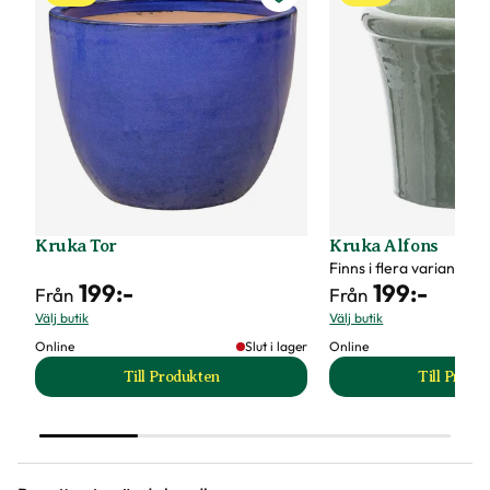
Kruka Tor
Kruka Alfons
Finns i flera varianter
199
:-
199
:-
Från
Från
Välj butik
Välj butik
Online
Slut i lager
Online
Till Produkten
Till Produ
till Kruka Tor produktsida
til