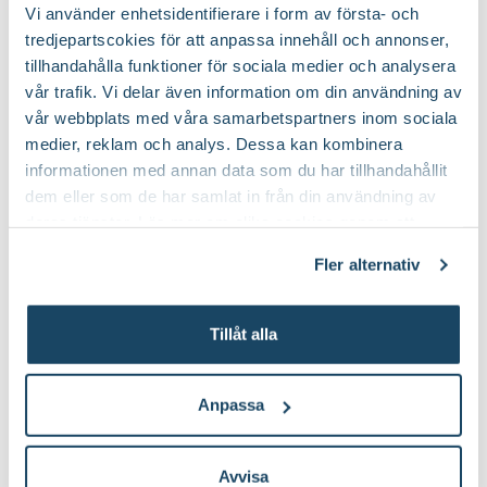
Vi använder enhetsidentifierare i form av första- och
Till Produkten
Till Pr
till Lerkruka produktsida
t
tredjepartscokies för att anpassa innehåll och annonser,
tillhandahålla funktioner för sociala medier och analysera
vår trafik. Vi delar även information om din användning av
vår webbplats med våra samarbetspartners inom sociala
Läs mer om Årets Pelargon 2021
medier, reklam och analys. Dessa kan kombinera
informationen med annan data som du har tillhandahållit
dem eller som de har samlat in från din användning av
deras tjänster. Läs mer om olika cookies genom att
klicka på länken 'Fler alternativ'."
Fler alternativ
Tillåt alla
Anpassa
Avvisa