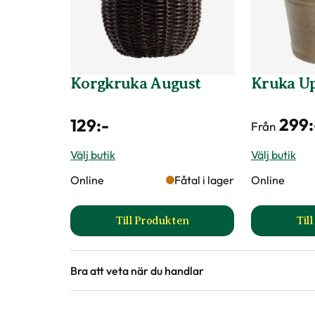
Korgkruka August
Kruka U
299
:
129
:-
Från
Välj butik
Välj butik
Online
Fåtal i lager
Online
Till Produkten
Til
till Korgkruka August produkts
Bra att veta när du handlar
Höjd, längd och bilder