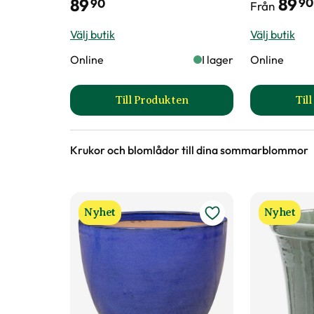
89
89
90
90
Från
Välj butik
Välj butik
Online
I lager
Online
Till Produkten
Til
till Pelargonjord produktsida
Krukor och blomlådor till dina sommarblommor
Nyhet
Nyhet