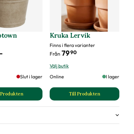
ptown
Kruka Lervik
Finns i flera varianter
-
79
90
Från
Välj butik
Slut i lager
Online
I lager
l Produkten
Till Produkten
ida
till Kruka Uptown produktsida
till Kruka Lervik produ