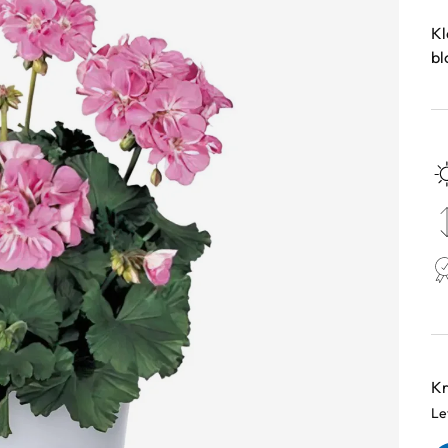
Kl
bl
Va
Kr
Le