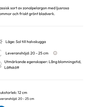
assisk sort av zonalpelargon med ljusrosa
ommor och friskt grönt bladverk.
Läge
:
Sol till halvskugga
Leveranshöjd
:
20 - 25 cm
Hur vi mäter leveranshöjd på v
Utmärkande egenskaper
:
Lång blomningstid,
Lättskött
rianter
ukstorlek: 12 cm
veranshöjd: 20 - 25 cm