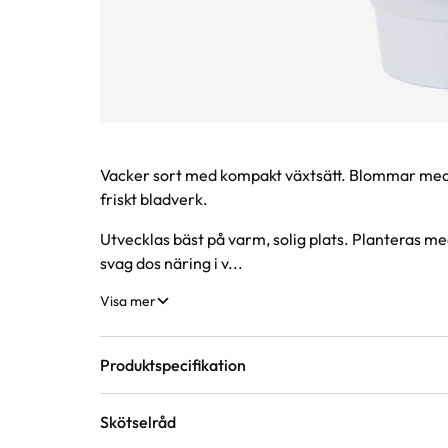
Produktinformation
Vacker sort med kompakt växtsätt. Blommar med 
friskt bladverk.
Utvecklas bäst på varm, solig plats. Planteras med
svag dos näring i v...
Visa mer
Produktspecifikation
Skötselråd
Krukstorlek
12 cm