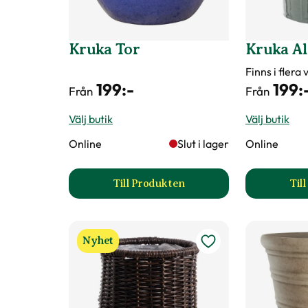
Kruka Tor
Kruka Al
Finns i flera
199
:-
199
:
Från
Från
Välj butik
Välj butik
Online
Slut i lager
Online
Till Produkten
Til
till Kruka Tor produktsida
Nyhet