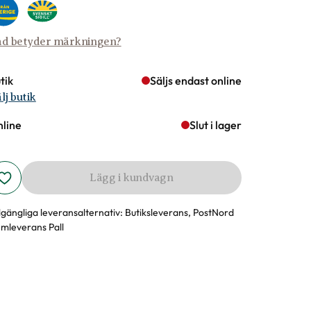
d betyder märkningen?
tik
Säljs endast online
lj butik
line
Slut i lager
Lägg i kundvagn
llgängliga leveransalternativ:
Butiksleverans, PostNord
mleverans Pall