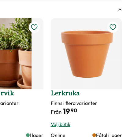
öjd på växter
vattna växten?
onnäring
rvik
Lerkruka
 varianter
Finns i flera varianter
19
er märkningen?
90
Från
Välj butik
I lager
Online
Fåtal i lager