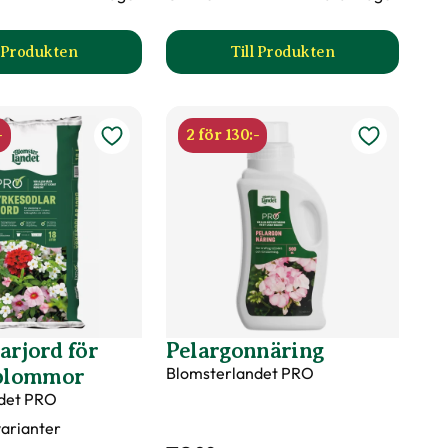
l Produkten
Till Produkten
till Kruka Lervik produktsida
till Lerkruka produkts
-
2 för 130:-
arjord för
Pelargonnäring
Blomsterlandet PRO
blommor
det PRO
 varianter