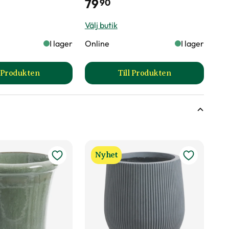
79
90
Välj butik
I lager
Online
I lager
l Produkten
Till Produkten
till Yrkesodlarjord för sommarblommor produktsida
till Pelargonnäring pr
Nyhet