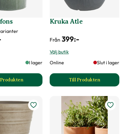
fons
Kruka Atle
 varianter
-
399
:-
Från
Välj butik
I lager
Online
Slut i lager
l Produkten
Till Produkten
till Kruka Alfons produktsida
till Kruka Atle produkt