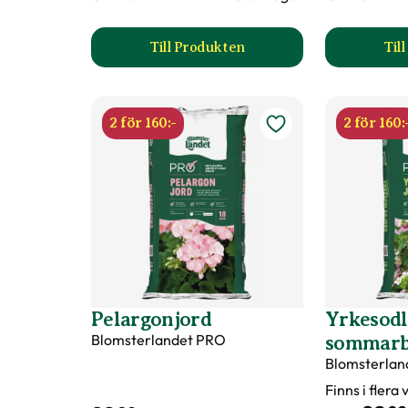
Art nr
297291
Till Produkten
Til
till Pelargonnäring produktsida
2 för 160:-
2 för 160:
Pelargonjord
Yrkesodl
Blomsterlandet PRO
sommar
Blomsterlan
Finns i flera