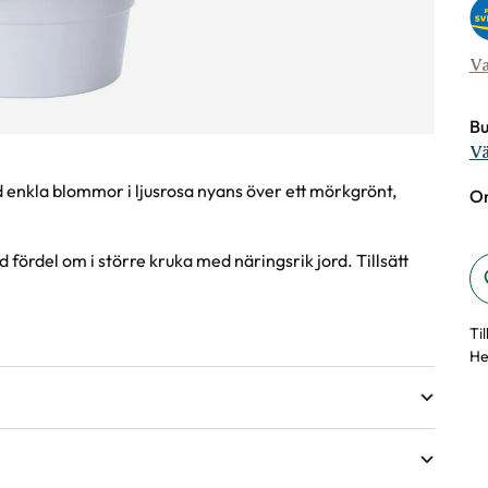
Va
Bu
Vä
enkla blommor i ljusrosa nyans över ett mörkgrönt,
On
 fördel om i större kruka med näringsrik jord. Tillsätt
Ti
He