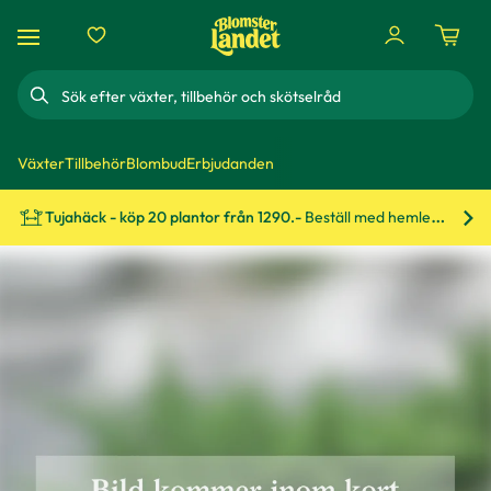
Sök
Växter
Tillbehör
Blombud
Erbjudanden
Tujahäck - köp 20 plantor från 1290.-
Beställ med hemleverans!
Bes