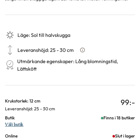
Läge
:
Sol till halvskugga
Leveranshöjd
:
25 - 30 cm
Hur vi mäter leveranshöjd på 
Utmärkande egenskaper
:
Lång blomningstid,
Lättskött
99
:-
Varianter
Krukstorlek: 12 cm
Leveranshöjd: 25 - 30 cm
Butik
Finns i 18 butiker
Välj butik
Online
Slut i lager