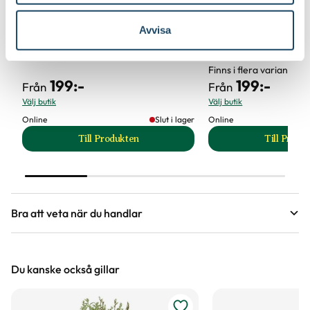
Avvisa
Kruka Tor
Kruka Alfons
Finns i flera varianter
199
:-
199
:-
Från
Från
Välj butik
Välj butik
Online
Slut i lager
Online
Till Produkten
Till Produ
till Kruka Tor produktsida
til
Bra att veta när du handlar
Höjd, längd och bilder
Du kanske också gillar
Vi försöker alltid ange växternas ungefärliga
mått, men då växter är levande och alla växter
är unika så kan måtten och din växts utseende