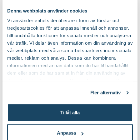
Finns i flera varianter
89
99
:-
90
Från
Denna webbplats använder cookies
Välj butik
Välj butik
Vi använder enhetsidentifierare i form av första- och
Online
Slut i lager
Online
tredjepartscokies för att anpassa innehåll och annonser,
Till Produkten
Till Pr
till Trädgårdsnäring produktsida
t
tillhandahålla funktioner för sociala medier och analysera
vår trafik. Vi delar även information om din användning av
vår webbplats med våra samarbetspartners inom sociala
medier, reklam och analys. Dessa kan kombinera
Krukor och blomlådor till dina sommarblommor
informationen med annan data som du har tillhandahållit
dem eller som de har samlat in från din användning av
deras tjänster. Läs mer om olika cookies genom att
klicka på länken 'Fler alternativ'."
Nyhet
Nyhet
Fler alternativ
Tillåt alla
Anpassa