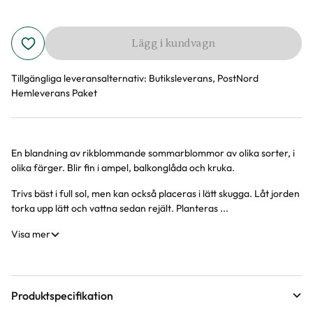
Lägg i kundvagn
Tillgängliga leveransalternativ:
Butiksleverans, PostNord
Hemleverans Paket
En blandning av rikblommande sommarblommor av olika sorter, i
Produktinformation
olika färger. Blir fin i ampel, balkonglåda och kruka.
Trivs bäst i full sol, men kan också placeras i lätt skugga. Låt jorden
torka upp lätt och vattna sedan rejält. Planteras ...
Visa mer
Produktspecifikation