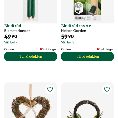
Bindtråd
Bindtråd myrte
Blomsterlandet
Nelson Garden
49
59
90
90
Välj butik
Välj butik
Online
Slut i lager
Online
Slut i lager
Till Produkten
Till Produkten
till Bindtråd produktsida
till Bindtråd myrte