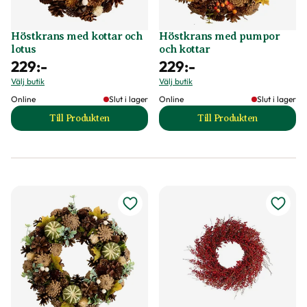
Höstkrans med kottar och
Höstkrans med pumpor
lotus
och kottar
229
:-
229
:-
Välj butik
Välj butik
Online
Slut i lager
Online
Slut i lager
Till Produkten
Till Produkten
till Höstkrans med kottar och lotus produktsida
till Höstkrans med