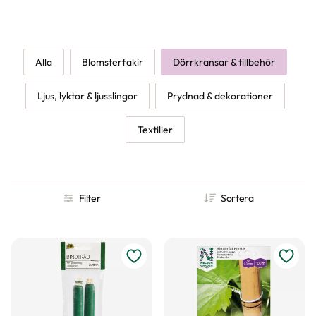
dekorationskransar. Under säsong finns det även påskkransar och
julkransar både i butikerna och online.
Alla
Blomsterfakir
Dörrkransar & tillbehör
Ljus, lyktor & ljusslingor
Prydnad & dekorationer
Textilier
Filter
Sortera