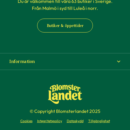
Du är välkommen till våra 63 butiker i Sverige.
Från Malmö i syd till Luleå i norr.
Butiker & öppettider
Information
Om Blomsterlandet
Köp- och leveransvillkor
Ångra ditt köp
© Copyright Blomsterlandet 2025
Företag
Cookies
Integritetspolicy
Dataskydd
Tillgänglighet