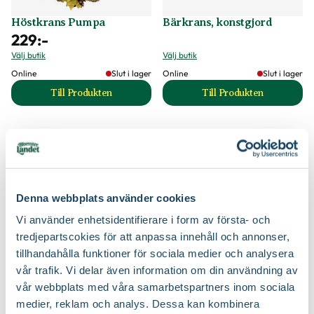
Höstkrans Pumpa
Bärkrans, konstgjord
229
:-
Välj butik
Välj butik
Online
Slut i lager
Online
Slut i lager
Till Produkten
Till Produkten
till Höstkrans Pumpa produktsida
till Bärkrans, kons
Denna webbplats använder cookies
Vi använder enhetsidentifierare i form av första- och
tredjepartscokies för att anpassa innehåll och annonser,
tillhandahålla funktioner för sociala medier och analysera
vår trafik. Vi delar även information om din användning av
vår webbplats med våra samarbetspartners inom sociala
medier, reklam och analys. Dessa kan kombinera
Dörrkrans 'Julafton'
Dörrkrans, odekorerad