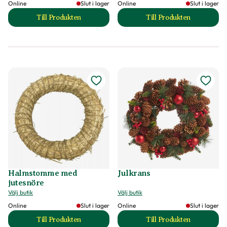
Online
Slut i lager
Online
Slut i lager
Till Produkten
Till Produkten
till Dörrkrans, odekorerad nobilisris produktsida
till Gravkrans nor
Halmstomme med
Julkrans
jutesnöre
Välj butik
Välj butik
Online
Slut i lager
Online
Slut i lager
Till Produkten
Till Produkten
till Halmstomme med jutesnöre produktsida
till Julkrans produ