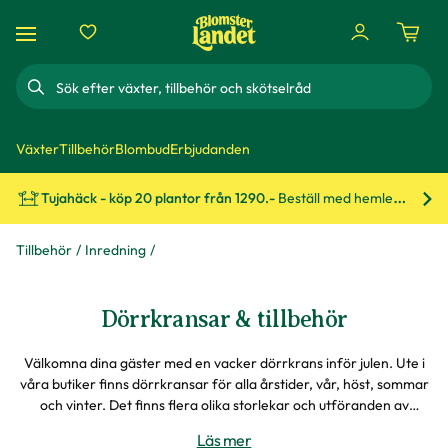
Sök
Växter
Tillbehör
Blombud
Erbjudanden
Tujahäck - köp 20 plantor från 1290.-
Beställ med hemleverans!
Bes
Tillbehör
Inredning
Dörrkransar & tillbehör
Välkomna dina gäster med en vacker dörrkrans inför julen. Ute i
våra butiker finns dörrkransar för alla årstider, vår, höst, sommar
och vinter. Det finns flera olika storlekar och utföranden av
kransar till dörren att välja bland. Vill du göra din egen krans så
Läs mer
har vi också odekorerade stommar. Online kan du köpa