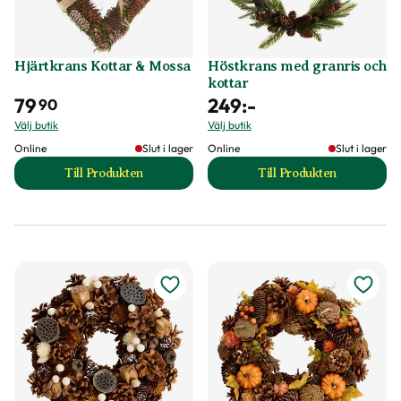
Hjärtkrans Kottar & Mossa
Höstkrans med granris och
kottar
79
249
:-
90
Välj butik
Välj butik
Online
Slut i lager
Online
Slut i lager
Till Produkten
Till Produkten
till Hjärtkrans Kottar & Mossa produktsida
till Höstkrans med