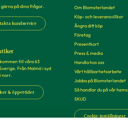
 gärna på dina frågor.
Om Blomsterlandet
Köp- och leveransvillkor
takta kundservice
Ångra ditt köp
Företag
Presentkort
utiker
Press & media
lkommen till våra 63
Handla hos oss
 Sverige. Från Malmö i syd
Vårt hållbarhetsarbete
 i norr.
Jobba på Blomsterlandet
Så handlar du på vår hems
ker & öppettider
SKUD
Cookie-inställningar