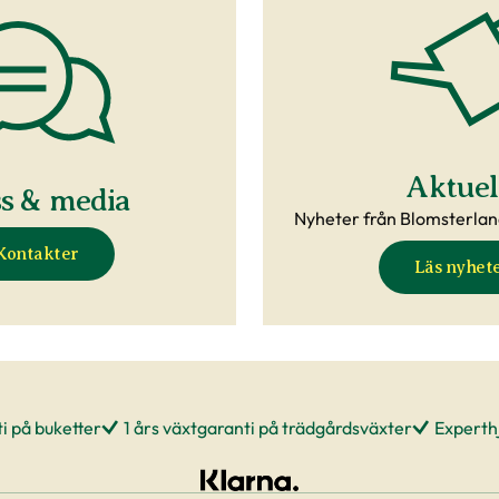
Aktuel
ss & media
Nyheter från Blomsterlan
Kontakter
Läs nyhet
i på buketter
1 års växtgaranti på trädgårdsväxter
Experthj