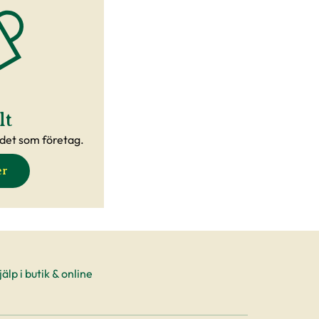
lt
det som företag.
er
älp i butik & online