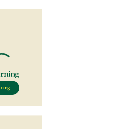
yrning
dning