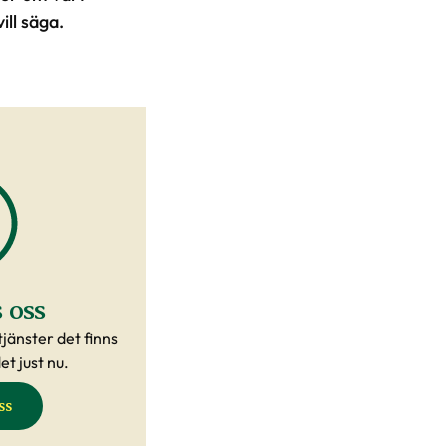
ill säga.
 oss
tjänster det finns
t just nu.
ss