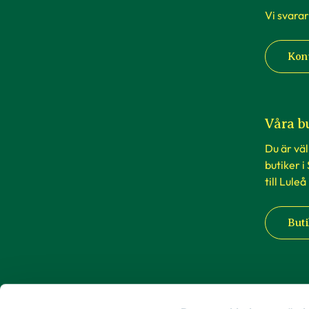
Vi svarar
Kon
Våra b
Du är vä
butiker i
till Luleå
Buti