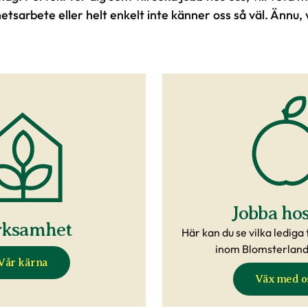
etsarbete eller helt enkelt inte känner oss så väl. Ännu, v
Jobba hos
rksamhet
Här kan du se vilka lediga 
inom Blomsterlande
Vår kärna
Väx med o