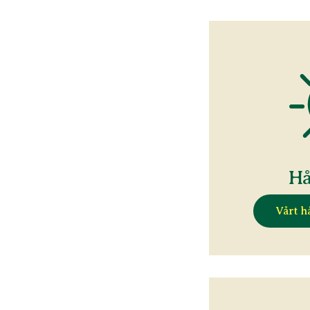
Hå
Vårt h